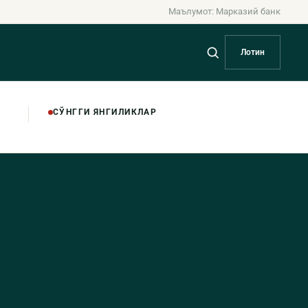
Маълумот: Марказий банк
Лотин
СЎНГГИ ЯНГИЛИКЛАР