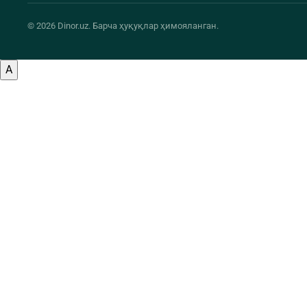
© 2026 Dinor.uz. Барча ҳуқуқлар ҳимояланган.
A