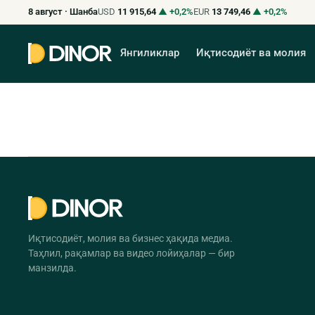
8 август · Шанба
USD
11 915,64
▲ +0,2%
EUR
13 749,46
▲ +0,2%
Янгиликлар
Иқтисодиёт ва молия
Иқтисодиёт, молия ва бизнес ҳақида медиа.
Таҳлил, рақамлар ва видео лойиҳалар — бир
манзилда.