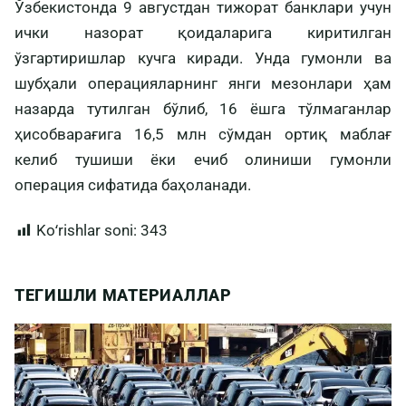
Ўзбекистонда 9 августдан тижорат банклари учун
ички назорат қоидаларига киритилган
ўзгартиришлар кучга киради. Унда гумонли ва
шубҳали операцияларнинг янги мезонлари ҳам
назарда тутилган бўлиб, 16 ёшга тўлмаганлар
ҳисобварағига 16,5 млн сўмдан ортиқ маблағ
келиб тушиши ёки ечиб олиниши гумонли
операция сифатида баҳоланади.
Koʻrishlar soni:
343
ТЕГИШЛИ МАТЕРИАЛЛАР