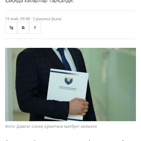
ҳақида хабарлар тарқалди.
13 май, 09:48 · 2 дақиқа ўқиш
Tg
⧉
f
Фото: Давлат солиқ қўмитаси матбуот хизмати