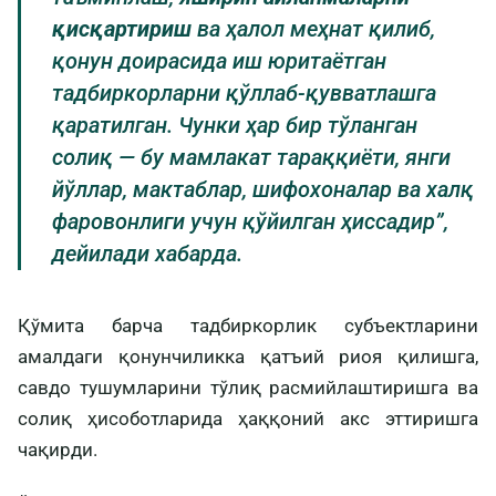
қисқартириш
ва ҳалол меҳнат қилиб,
қонун доирасида иш юритаётган
тадбиркорларни қўллаб-қувватлашга
қаратилган. Чунки ҳар бир тўланган
солиқ — бу мамлакат тараққиёти, янги
йўллар, мактаблар, шифохоналар ва халқ
фаровонлиги учун қўйилган ҳиссадир”,
дейилади хабарда.
Қўмита барча тадбиркорлик субъектларини
амалдаги қонунчиликка қатъий риоя қилишга,
савдо тушумларини тўлиқ расмийлаштиришга ва
солиқ ҳисоботларида ҳаққоний акс эттиришга
чақирди.