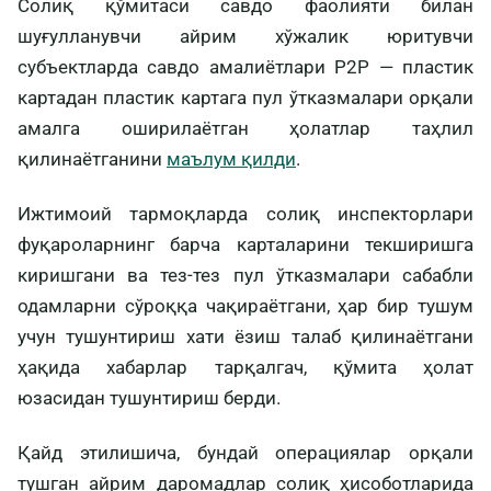
Солиқ қўмитаси савдо фаолияти билан
шуғулланувчи айрим хўжалик юритувчи
субъектларда савдо амалиётлари P2P — пластик
картадан пластик картага пул ўтказмалари орқали
амалга оширилаётган ҳолатлар таҳлил
қилинаётганини
маълум қилди
.
Ижтимоий тармоқларда солиқ инспекторлари
фуқароларнинг барча карталарини текширишга
киришгани ва тез-тез пул ўтказмалари сабабли
одамларни сўроққа чақираётгани, ҳар бир тушум
учун тушунтириш хати ёзиш талаб қилинаётгани
ҳақида хабарлар тарқалгач, қўмита ҳолат
юзасидан тушунтириш берди.
Қайд этилишича, бундай операциялар орқали
тушган айрим даромадлар солиқ ҳисоботларида