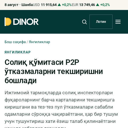
8 август · Шанба
USD
11 915,64
▲ +0,2%
EUR
13 749,46
▲ +0,2%
Лотин
Бош саҳифа
/
Янгиликлар
ЯНГИЛИКЛАР
Солиқ қўмитаси P2P
ўтказмаларни текширишни
бошлади
Ижтимоий тармоқларда солиқ инспекторлари
фуқароларнинг барча карталарини текширишга
киришгани ва тез-тез пул ўтказмалари сабабли
одамларни сўроққа чақираётгани, ҳар бир тушум
учун тушунтириш хати ёзиш талаб қилинаётгани