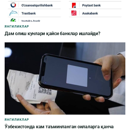
ЯНГИЛИКЛАР
Дам олиш кунлари қайси банклар ишлайди?
ЯНГИЛИКЛАР
Ўзбекистонда кам таъминланган оилаларга қанча