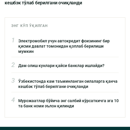
кешбэк тўлаб берилгани очиқланди
ЭНГ КЎП ЎҚИЛГАН
1
Электромобил учун автокредит фоизининг бир
қисми давлат томонидан қоплаб берилиши
мумкин
2
Дам олиш кунлари қайси банклар ишлайди?
3
Ўзбекистонда кам таъминланган оилаларга қанча
кешбэк тўлаб берилгани очиқланди
4
Мурожаатлар бўйича энг салбий кўрсаткичга эга 10
та банк номи эълон қилинди