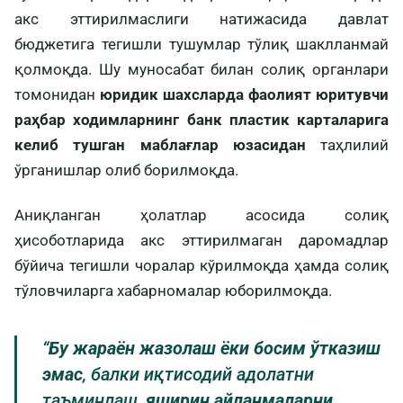
акс эттирилмаслиги натижасида давлат
бюджетига тегишли тушумлар тўлиқ шаклланмай
қолмоқда. Шу муносабат билан солиқ органлари
томонидан
юридик шахсларда фаолият юритувчи
раҳбар ходимларнинг банк пластик карталарига
келиб тушган маблағлар юзасидан
таҳлилий
ўрганишлар олиб борилмоқда.
Аниқланган ҳолатлар асосида солиқ
ҳисоботларида акс эттирилмаган даромадлар
бўйича тегишли чоралар кўрилмоқда ҳамда солиқ
тўловчиларга хабарномалар юборилмоқда.
“
Бу жараён жазолаш ёки босим ўтказиш
эмас
, балки иқтисодий адолатни
таъминлаш,
яширин айланмаларни