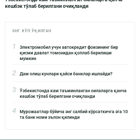
кешбэк тўлаб берилгани очиқланди
ЭНГ КЎП ЎҚИЛГАН
1
Электромобил учун автокредит фоизининг бир
қисми давлат томонидан қоплаб берилиши
мумкин
2
Дам олиш кунлари қайси банклар ишлайди?
3
Ўзбекистонда кам таъминланган оилаларга қанча
кешбэк тўлаб берилгани очиқланди
4
Мурожаатлар бўйича энг салбий кўрсаткичга эга 10
та банк номи эълон қилинди