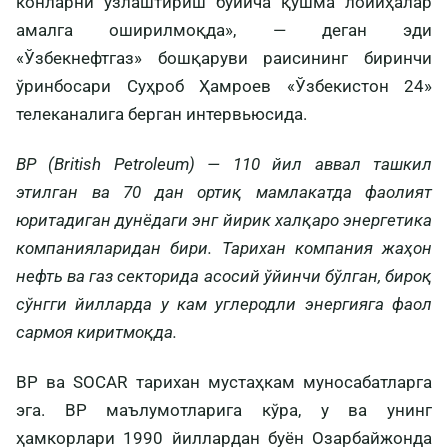
конларни ўзлаштириш бўйича қўшма лойиҳалар
амалга оширилмоқда», — деган эди
«Ўзбекнефтгаз» бошқаруви раисининг биринчи
ўринбосари Суҳроб Ҳамроев «Ўзбекистон 24»
телеканалига берган интервьюсида.
BP (British Petroleum) — 110 йил аввал ташкил
этилган ва 70 дан ортиқ мамлакатда фаолият
юритадиган дунёдаги энг йирик халқаро энергетика
компанияларидан бири. Тарихан компания жаҳон
нефть ва газ секторида асосий ўйинчи бўлган, бироқ
сўнгги йилларда у кам углеродли энергияга фаол
сармоя киритмоқда.
BP ва SOCAR тарихан мустаҳкам муносабатларга
эга. BP маълумотларига кўра, у ва унинг
ҳамкорлари 1990 йиллардан буён Озарбайжонда