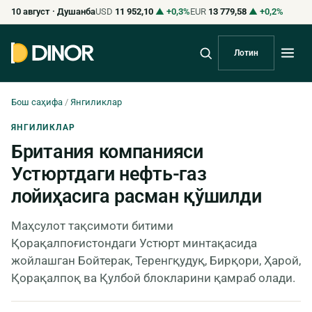
10 август · Душанба
USD
11 952,10
▲ +0,3%
EUR
13 779,58
▲ +0,2%
Лотин
Бош саҳифа
/
Янгиликлар
ЯНГИЛИКЛАР
Британия компанияси
Устюртдаги нефть-газ
лойиҳасига расман қўшилди
Маҳсулот тақсимоти битими
Қорақалпоғистондаги Устюрт минтақасида
жойлашган Бойтерак, Теренгқудуқ, Бирқори, Ҳарой,
Қорақалпоқ ва Қулбой блокларини қамраб олади.