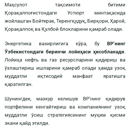
Маҳсулот тақсимоти битими
Қорақалпоғистондаги Устюрт минтақасида
жойлашган Бойтерак, Теренгқудуқ, Бирқори, Ҳарой,
Қорақалпоқ ва Қулбой блокларини қамраб олади.
Энергетика вазирлигига кўра, бу
BP’нинг
Ўзбекистондаги биринчи лойиҳаси ҳисобланади
.
Лойиҳа нефть ва газ ресурсларини қидириш ва
ўзлаштириш ишларини қамраб олади ҳамда узоқ
муддатли иқтисодий манфаат яратишга
қаратилган.
Шунингдек, мазкур келишув BP’нинг қидирув
портфелини кенгайтириш ва компаниянинг узоқ
муддатли ўсиш стратегиясининг муҳим қисми
экани қайд этилди.