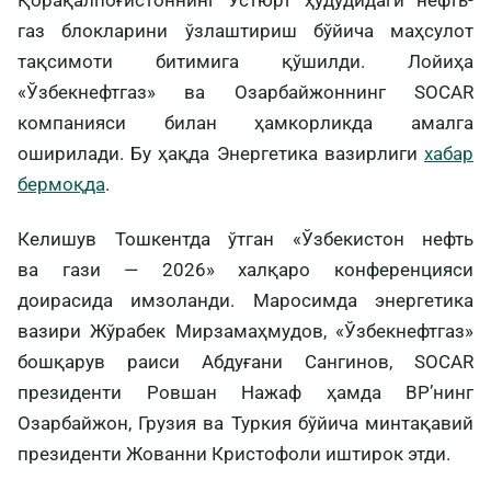
Қорақалпоғистоннинг Устюрт ҳудудидаги нефть-
газ блокларини ўзлаштириш бўйича маҳсулот
тақсимоти битимига қўшилди. Лойиҳа
«Ўзбекнефтгаз» ва Озарбайжоннинг SOCAR
компанияси билан ҳамкорликда амалга
оширилади. Бу ҳақда Энергетика вазирлиги
хабар
бермоқда
.
Келишув Тошкентда ўтган «Ўзбекистон нефть
ва гази — 2026» халқаро конференцияси
доирасида имзоланди. Маросимда энергетика
вазири Жўрабек Мирзамаҳмудов, «Ўзбекнефтгаз»
бошқарув раиси Абдуғани Сангинов, SOCAR
президенти Ровшан Нажаф ҳамда BP’нинг
Озарбайжон, Грузия ва Туркия бўйича минтақавий
президенти Жованни Кристофоли иштирок этди.