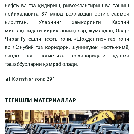
нефть ва газ қидириш, ривожлантириш ва ташиш
лойиҳаларига 87 млрд доллардан ортиқ сармоя
киритган. Уларнинг ҳамкорлиги Каспий
минтақасидаги йирик лойиҳалар, жумладан, Озар-
Чираг-Гунешли нефть кони, «Шоҳденгиз» газ кони
ва Жанубий газ коридори, шунингдек, нефть-кимё,
савдо ва логистика соҳаларидаги қўшма
ташаббусларни қамраб олади.
Koʻrishlar soni:
291
ТЕГИШЛИ МАТЕРИАЛЛАР