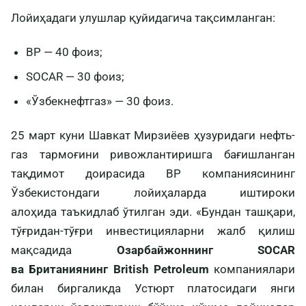
Лойиҳадаги улушлар қуйидагича тақсимланган:
BP — 40 фоиз;
SOCAR — 30 фоиз;
«Ўзбекнефтгаз» — 30 фоиз.
25 март куни Шавкат Мирзиёев ҳузуридаги нефть-
газ тармоғини ривожлантиришга бағишланган
тақдимот доирасида BP компаниясининг
Ўзбекистондаги лойиҳаларда иштироки
алоҳида таъкидлаб ўтилган эди. «Бундан ташқари,
тўғридан-тўғри инвестицияларни жалб қилиш
мақсадида
Озарбайжоннинг SOCAR
ва Британиянинг British Petroleum
компаниялари
билан биргаликда Устюрт платосидаги янги