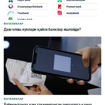
ЯНГИЛИКЛАР
Дам олиш кунлари қайси банклар ишлайди?
ЯНГИЛИКЛАР
Ўзбекистонда кам таъминланган оилаларга қанча