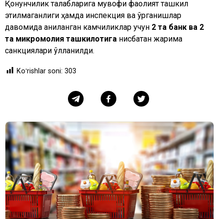
Қонунчилик талабларига мувофиқ фаолият ташкил
этилмаганлиги ҳамда инспекция ва ўрганишлар
давомида аниқланган камчиликлар учун
2 та банк ва 2
та микромолия ташкилотига
нисбатан жарима
санкциялари қўлланилди.
Koʻrishlar soni:
303