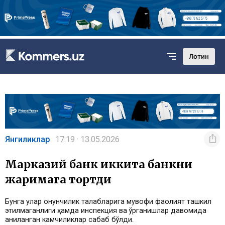
Лотин
Янгиликлар
17:19 · 13.05.2026
Марказий банк иккита банкни
жаримага тортди
Бунга улар қонунчилик талабларига мувофиқ фаолият ташкил
этилмаганлиги ҳамда инспекция ва ўрганишлар давомида
аниқланган камчиликлар сабаб бўлди.