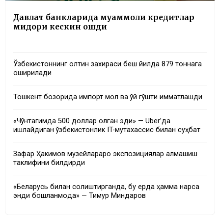
Давлат банкларида муаммоли кредитлар
миқдори кескин ошди
Ўзбекистоннинг олтин захираси беш йилда 879 тоннага
оширилади
Тошкент бозорида импорт мол ва қўй гўшти қимматлашди
«Чўнтагимда 500 доллар қолган эди» — Uber’да
ишлайдиган ўзбекистонлик IT-мутахассис билан суҳбат
Зафар Ҳакимов музейлараро экспозициялар алмашиш
таклифини билдирди
«Беларусь билан солиштирганда, бу ерда ҳамма нарса
энди бошланмоқда» — Тимур Миндаров