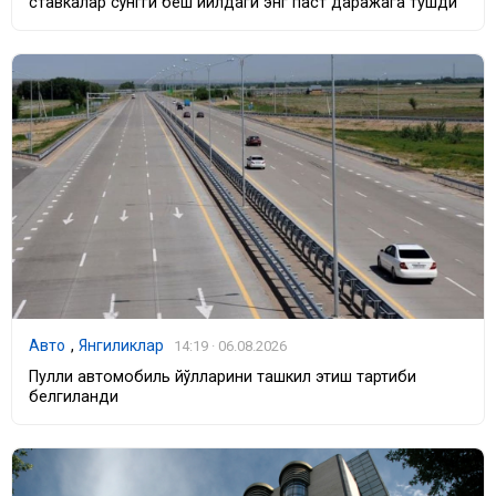
ставкалар сўнгги беш йилдаги энг паст даражага тушди
Авто
,
Янгиликлар
14:19 · 06.08.2026
Пулли автомобиль йўлларини ташкил этиш тартиби
белгиланди