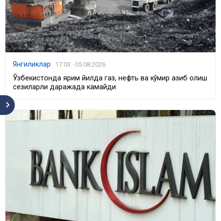
Янгиликлар
17:03 · 05.08.2026
Ўзбекистонда ярим йилда газ, нефть ва кўмир қазиб олиш
сезиларли даражада камайди