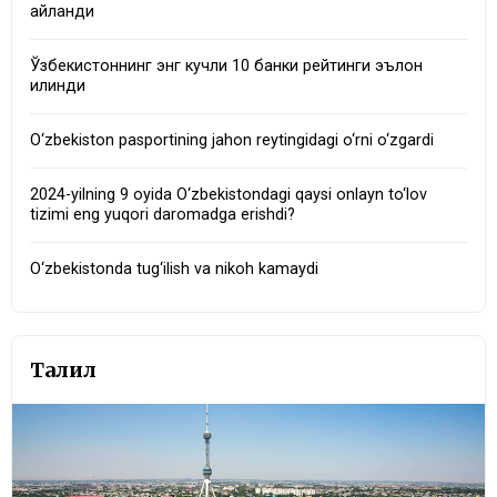
айланди
Ўзбекистоннинг энг кучли 10 банки рейтинги эълон
қилинди
O‘zbekiston pasportining jahon reytingidagi o‘rni o‘zgardi
2024-yilning 9 oyida O‘zbekistondagi qaysi onlayn to‘lov
tizimi eng yuqori daromadga erishdi?
O‘zbekistonda tug‘ilish va nikoh kamaydi
Таҳлил