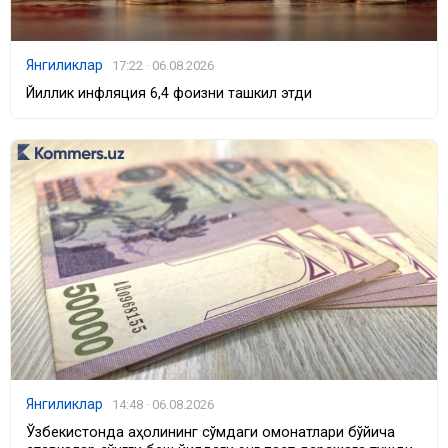
Янгиликлар
17:22 · 06.08.2026
Йиллик инфляция 6,4 фоизни ташкил этди
Янгиликлар
14:48 · 06.08.2026
Ўзбекистонда аҳолининг сўмдаги омонатлари бўйича