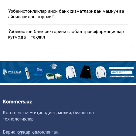
Ўзбекистонликлар қайси банк хизматларидан мамнун ва
қайсиларидан норози?
Ўзбекистон банк секторини глобал трансформациялар
кутмоқда – таҳлил
Kommers.uz — иқтисодиёт, молия, бизнес ва
технологиялар
Барча ҳуқуқлар ҳимояланган.