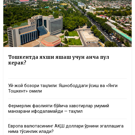
Тошкентда яхши яшаш учун қанча пул
керак?
Уй-жой бозори таҳлили: Яшнободдаги ўсиш ва «Янги
Тошкент» омили
Фермерлик фаолияти бўйича хавотирлар умумий
манзарани ифодаламайди — таҳлил
Европа валютасининг АҚШ доллари ўрнини эгаллашига
нима тўсқинлик қилади?