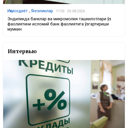
Иқтисодиёт
,
Янгиликлар
17:03 · 05.08.2026
Эндиликда банклар ва микромолия ташкилотлари ўз
фаолиятини исломий банк фаолиятига ўзгартириши
мумкин
Интервью