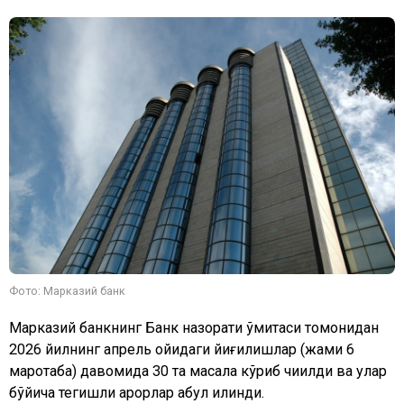
Фото: Марказий банк
Марказий банкнинг Банк назорати қўмитаси томонидан
2026 йилнинг апрель ойидаги йиғилишлар (жами 6
маротаба) давомида 30 та масала кўриб чиқилди ва улар
бўйича тегишли қарорлар қабул қилинди.