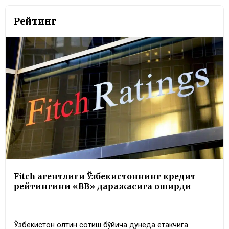
Рейтинг
Fitch агентлиги Ўзбекистоннинг кредит
рейтингини «BB» даражасига оширди
Ўзбекистон олтин сотиш бўйича дунёда етакчига