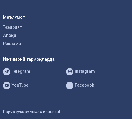
Маълумот
Таҳририят
Алоқа
Реклама
Ижтимоий тармоқларда:
Telegram
Instagram
YouTube
Facebook
Барча ҳуқуқлар ҳимоя қилинган!