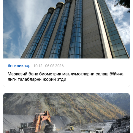
Янгиликлар
10:12 · 06.08.2026
Марказий банк биометрик маълумотларни сақлаш бўйича
янги талабларни жорий этди