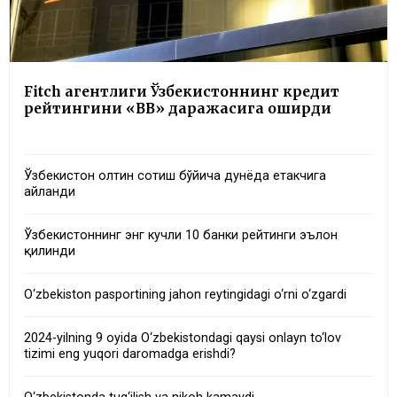
Fitch агентлиги Ўзбекистоннинг кредит
рейтингини «BB» даражасига оширди
Ўзбекистон олтин сотиш бўйича дунёда етакчига
айланди
Ўзбекистоннинг энг кучли 10 банки рейтинги эълон
қилинди
O‘zbekiston pasportining jahon reytingidagi o‘rni o‘zgardi
2024-yilning 9 oyida O‘zbekistondagi qaysi onlayn to‘lov
tizimi eng yuqori daromadga erishdi?