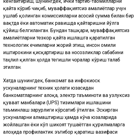
кенгайтириш, шунингдек, ички тартиб-таомилларни
қайта кўриб чиқиб, муваффақиятсиз амалиётлар учун
ушлаб қолинган комиссияларни асосий сумма билан бир
вақтда ёки автоматик равишда қайтаришни йўлга
қўйиш белгиланган. Бундан ташқари, муваффақиятсиз
амалиётларни тезкор қайта ишлашга қаратилган
технологик ечимларни жорий этиш, инсон омили
иштирокини қисқартириш ва носозликлар сабабини
таҳлил қилган ҳолда тегишли чоралар кўриш талаб
этилган.
Хатда шунингдек, банкомат ва инфокиоск
ускуналарнинг техник ҳолати юзасидан
банкоматларнинг алоқа, электр таъминоти ва узлуксиз
қувват манбалари (UPS) тизимлари ишлашини
таъминлаш зарурлиги кўрсатиб ўтилган. Эскирган
ускуналарни алмаштириш ҳамда кўча юзаларида
жойлашган ёки кўп шикоят тушаётган қурилмаларга
алоҳида профилактик эътибор қаратиш вазифаси