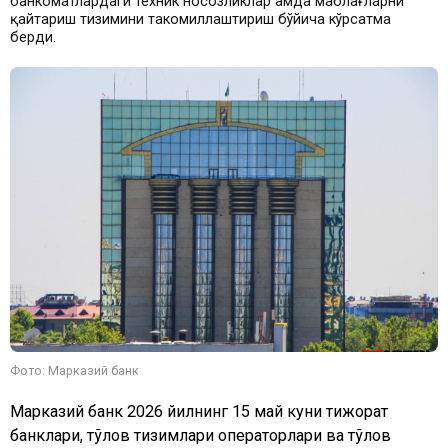
банкоматлардаги техник носозликлар ҳамда маблағларни
қайтариш тизимини такомиллаштириш бўйича кўрсатма
берди.
Фото: Марказий банк
Марказий банк 2026 йилнинг 15 май куни тижорат
банклари, тўлов тизимлари операторлари ва тўлов