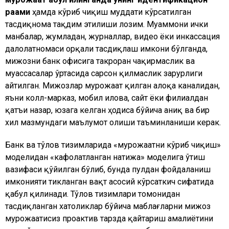
рақами
ҳамда кўриб чиқиш муддати кўрсатилган
тасдиқнома тақдим этилиши лозим. Муаммони ички
манбалар, жумладан, журналлар, видео ёки инкассация
далолатномаси орқали тасдиқлаш имкони бўлганда,
мижозни банк офисига такроран чақирмаслик ва
муассасалар ўртасида сарсон қилмаслик зарурлиги
айтилган. Мижозлар мурожаат қилган алоқа каналидан,
яъни колл-марказ, мобил илова, сайт ёки филиалдан
қатъи назар, юзага келган ҳодиса бўйича аниқ ва бир
хил мазмундаги маълумот олиши таъминланиши керак.
Банк ва тўлов тизимларида «мурожаатни кўриб чиқиш»
моделидан «кафолатланган натижа» моделига ўтиш
вазифаси қўйилган бўлиб, бунда пулдан фойдаланиш
имконияти тикланган вақт асосий кўрсаткич сифатида
қабул қилинади. Тўлов тизимлари томонидан
тасдиқланган хатоликлар бўйича маблағларни мижоз
мурожаатисиз проактив тарзда қайтариш амалиётини