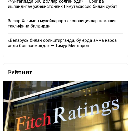
«Чўнтагимда 500 доллар қолган эди» — Uber’да
ишлайдиган ўзбекистонлик IT-мутахассис билан суҳбат
Зафар Ҳакимов музейлараро экспозициялар алмашиш
таклифини билдирди
«Беларусь билан солиштирганда, бу ерда ҳамма нарса
энди бошланмоқда» — Тимур Миндаров
Рейтинг