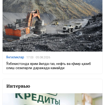
Янгиликлар
17:03 · 05.08.2026
Ўзбекистонда ярим йилда газ, нефть ва кўмир қазиб
олиш сезиларли даражада камайди
Интервью