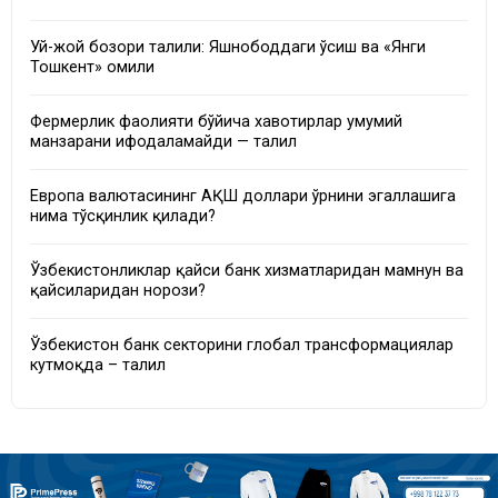
Уй-жой бозори таҳлили: Яшнободдаги ўсиш ва «Янги
Тошкент» омили
Фермерлик фаолияти бўйича хавотирлар умумий
манзарани ифодаламайди — таҳлил
Европа валютасининг АҚШ доллари ўрнини эгаллашига
нима тўсқинлик қилади?
Ўзбекистонликлар қайси банк хизматларидан мамнун ва
қайсиларидан норози?
Ўзбекистон банк секторини глобал трансформациялар
кутмоқда – таҳлил