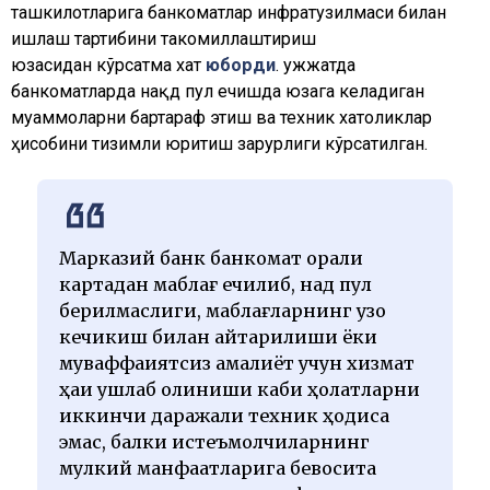
ташкилотларига банкоматлар инфратузилмаси билан
ишлаш тартибини такомиллаштириш
юзасидан кўрсатма хат
юборди
. Ҳужжатда
банкоматларда нақд пул ечишда юзага келадиган
муаммоларни бартараф этиш ва техник хатоликлар
ҳисобини тизимли юритиш зарурлиги кўрсатилган.
Марказий банк банкомат орқали
картадан маблағ ечилиб, нақд пул
берилмаслиги, маблағларнинг узоқ
кечикиш билан қайтарилиши ёки
муваффақиятсиз амалиёт учун хизмат
ҳақи ушлаб қолиниши каби ҳолатларни
иккинчи даражали техник ҳодиса
эмас, балки истеъмолчиларнинг
мулкий манфаатларига бевосита