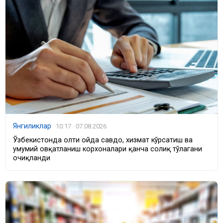
Янгиликлар
10:17 · 07.08.2026
Ўзбекистонда олти ойда савдо, хизмат кўрсатиш ва
умумий овқатланиш корхоналари қанча солиқ тўлагани
очиқланди