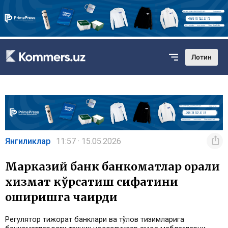
Лотин
Янгиликлар
11:57 · 15.05.2026
Марказий банк банкоматлар орқали
хизмат кўрсатиш сифатини
оширишга чақирди
Регулятор тижорат банклари ва тўлов тизимларига