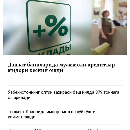
Давлат банкларида муаммоли кредитлар
миқдори кескин ошди
Ўзбекистоннинг олтин захираси беш йилда 879 тоннага
оширилади
Тошкент бозорида импорт мол ва қўй гўшти
қимматлашди