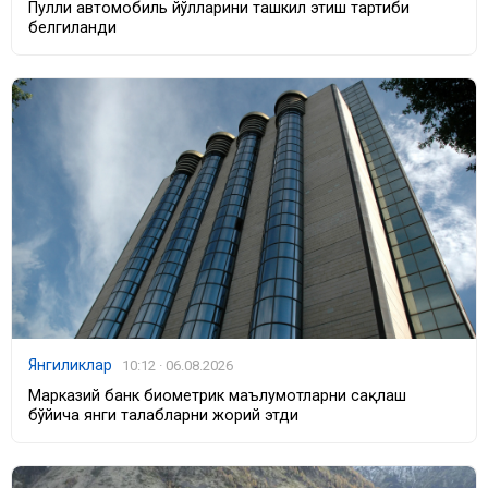
Пулли автомобиль йўлларини ташкил этиш тартиби
белгиланди
Янгиликлар
10:12 · 06.08.2026
Марказий банк биометрик маълумотларни сақлаш
бўйича янги талабларни жорий этди