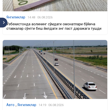
Янгиликлар
14:48 · 06.08.2026
Ўзбекистонда аҳолининг сўмдаги омонатлари бўйича
ставкалар сўнгги беш йилдаги энг паст даражага тушди
Авто
,
Янгиликлар
14:19 · 06.08.2026