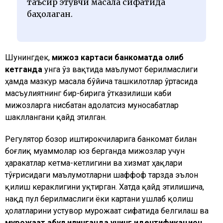
таъсир этувчи масала сифатида
баҳолаган.
Шунингдек,
мижоз картаси банкоматда қолиб
кетганда
унга ўз вақтида маълумот берилмаслиги
ҳамда мазкур масала бўйича ташкилотлар ўртасида
масъулиятнинг бир-бирига ўтказилиши каби
мижозларга нисбатан адолатсиз муносабатлар
шакллангани қайд этилган.
Регулятор бозор иштирокчиларига банкомат билан
боғлиқ муаммолар юз берганда мижозлар учун
ҳаракатлар кетма-кетлигини ва хизмат ҳақлари
тўғрисидаги маълумотларни шаффоф тарзда эълон
қилиш кераклигини уқтирган. Хатда қайд этилишича,
нақд пул берилмаслиги ёки картани ушлаб қолиш
ҳолатларини устувор мурожаат сифатида белгилаш ва
мурожаат қабул қилинганда унинг идентификацион