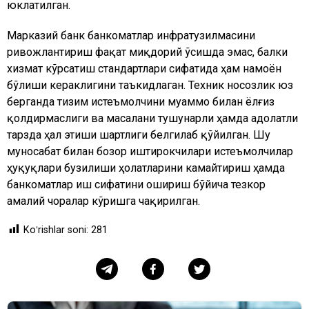
юклатилган.
Марказий банк банкоматлар инфратузилмасини
ривожлантириш фақат миқдорий ўсишда эмас, балки
хизмат кўрсатиш стандартлари сифатида ҳам намоён
бўлиши кераклигини таъкидлаган. Техник носозлик юз
берганда тизим истеъмолчини муаммо билан ёлғиз
қолдирмаслиги ва масалани тушунарли ҳамда адолатли
тарзда ҳал этиши шартлиги белгилаб қўйилган. Шу
муносабат билан бозор иштирокчилари истеъмолчилар
ҳуқуқлари бузилиши ҳолатларини камайтириш ҳамда
банкоматлар иш сифатини ошириш бўйича тезкор
амалий чоралар кўришга чақирилган.
Koʻrishlar soni:
281