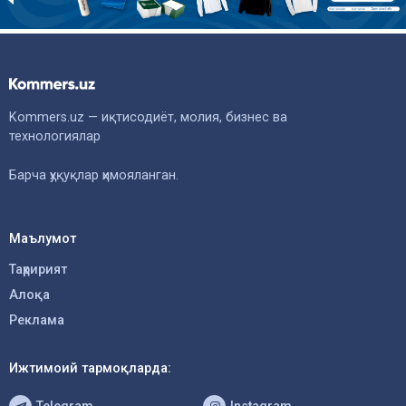
Kommers.uz — иқтисодиёт, молия, бизнес ва
технологиялар
Барча ҳуқуқлар ҳимояланган.
Маълумот
Таҳририят
Алоқа
Реклама
Ижтимоий тармоқларда: