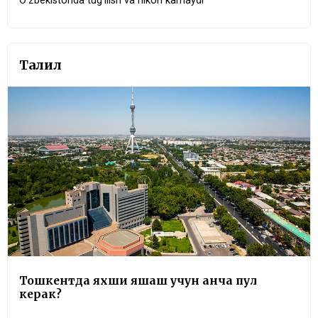
O‘zbekistonda tug‘ilish va nikoh kamaydi
Таҳлил
Тошкентда яхши яшаш учун қанча пул
керак?