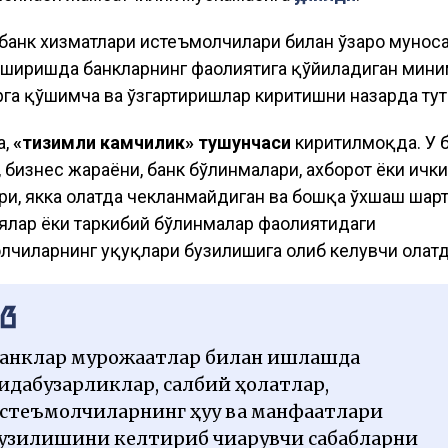
банк хизматлари истеъмолчилари билан ўзаро мунос
оширишда банкларнинг фаолиятига қўйиладиган мин
рга қўшимча ва ўзгартиришлар киритишни назарда тут
а,
«тизимли камчилик» тушунчаси
киритилмоқда. У 
, бизнес жараёни, банк бўлинмалари, ахборот ёки ички
ри, якка ҳолатда чекланмайдиган ва бошқа ўхшаш шар
ялар ёки таркибий бўлинмалар фаолиятидаги
лчиларнинг ҳуқуқлари бузилишига олиб келувчи ҳолатд
анклар мурожаатлар билан ишлашда
оидабузарликлар, салбий ҳолатлар,
стеъмолчиларнинг ҳуқуқ ва манфаатлари
узилишини келтириб чиқарувчи сабабларни