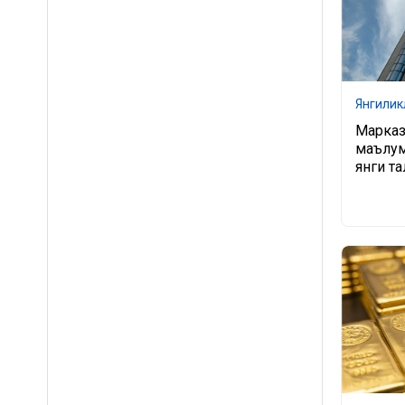
Янгилик
Марказ
маълум
янги т