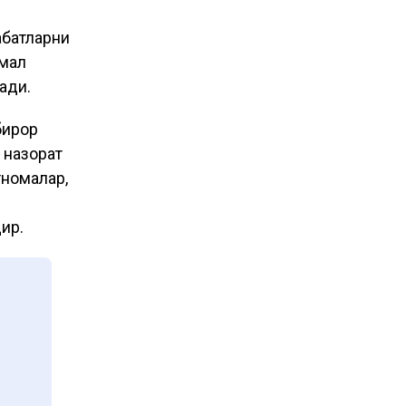
абатларни
имал
ади.
бирор
 назорат
тномалар,
ир.