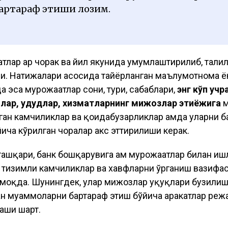
артараф этиши лозим.
лар ҳар чорак ва йил якунида умумлаштирилиб, таҳли
и. Натижалари асосида тайёрланган маълумотнома ё
а эса мурожаатлар сони, тури, сабаблари,
энг кўп учр
ар, ҳудудлар, хизматларнинг мижозлар эҳтиёжига
м
ган камчиликлар ва қоидабузарликлар ҳамда уларни б
ича кўрилган чоралар акс эттирилиши керак.
ташқари, банк бошқарувига ҳам мурожаатлар билан и
и, тизимли камчиликлар ва хавфларни ўрганиш вазифа
моқда. Шунингдек, улар мижозлар ҳуқуқлари бузилиш
ан муаммоларни бартараф этиш бўйича ҳаракатлар реж
аши шарт.