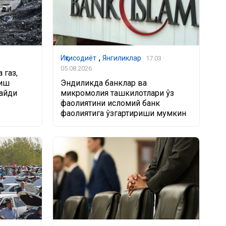
,
Иқтисодиёт
Янгиликлар
17:03 ·
05.08.2026
 газ,
лиш
Эндиликда банклар ва
айди
микромолия ташкилотлари ўз
фаолиятини исломий банк
фаолиятига ўзгартириши мумкин