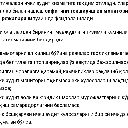
атижалари ички аудит хизматига тақдим этилади. Ула
тлар билан ишлаш
сифатини текшириш ва монитори
ш режаларини
тузишда фойдаланилади.
и ҳолатлардан бирининг мавжудлиги тизимли камчили
ф этилмаганини билдиради:
аммоларни ҳал қилиш бўйича режалар тасдиқланмаган
да белгиланган топшириқлар ўз вақтида бажарилмаса
рилган чораларга қарамай, камчиликлар сақланиб қол
ки аудит мониторинг қилмаса ёки хулосаларни вақти
маса;
ки аудит аҳоли ва юридик шахслар мурожаатларини кў
қиш самарадорлигини баҳоламаса;
нк бошқаруви ички аудит хулосаларини бир ой ичида 
қмаган бўлса.