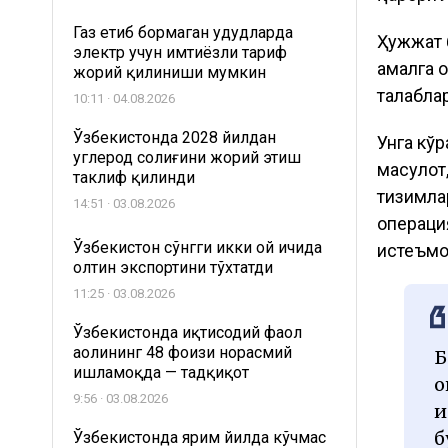
Газ етиб бормаган ҳудудларда
Ҳужжат 
электр учун имтиёзли тариф
амалга 
жорий қилиниши мумкин
талабла
10:11 · 04.08.2026
Ўзбекистонда 2028 йилдан
Унга кўр
углерод солиғини жорий этиш
маҳсулот
таклиф қилинди
тизимла
14:51 · 03.08.2026
операци
Ўзбекистон сўнгги икки ой ичида
истеъмо
олтин экспортини тўхтатди
11:25 · 03.08.2026
Ўзбекистонда иқтисодий фаол
аҳолининг 48 фоизи норасмий
Б
ишламоқда — тадқиқот
қ
9:56 · 03.08.2026
и
б
Ўзбекистонда ярим йилда кўчмас