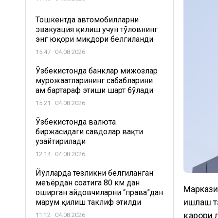
Тошкентда автомобилларни
эвакуация қилиш учун тўловнинг
энг юқори миқдори белгиланди
15:47 · 04.08.2026
Ўзбекистонда банклар мижозлар
мурожаатларининг сабабларини
ҳам бартараф этиши шарт бўлади
15:21 · 04.08.2026
Ўзбекистонда валюта
биржасидаги савдолар вақти
узайтирилади
12:14 · 04.08.2026
Йўлларда тезликни белгиланган
меъёрдан соатига 80 км дан
Маркази
оширган ҳайдовчиларни “права”дан
ишлаш т
маҳрум қилиш таклиф этилди
қарори 
11:12 · 04.08.2026