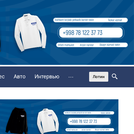
ес
Авто
Интервью
⋯
Лотин