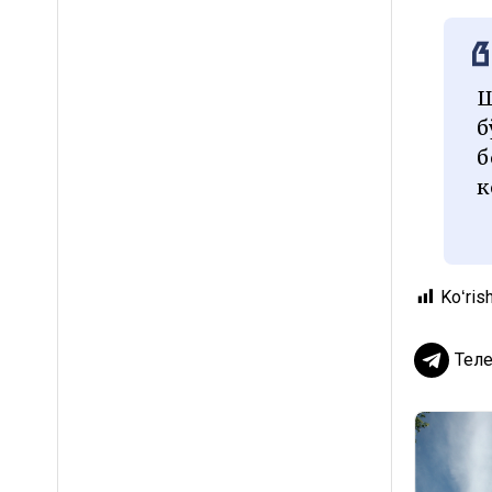
Ш
б
б
к
Koʻrish
Тел