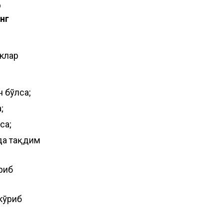
р
нг
клар
 бўлса;
;
са;
да тақдим
риб
кўриб