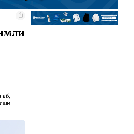
зимли
лаб,
қиши