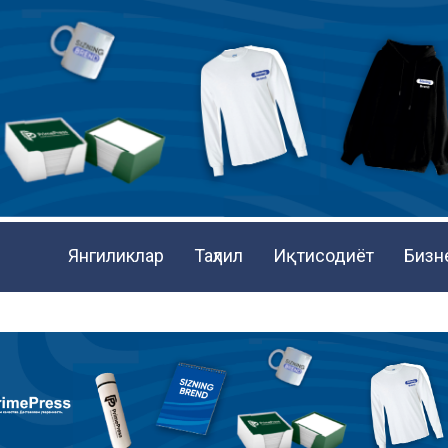
Янгиликлар
Таҳлил
Иқтисодиёт
Бизн