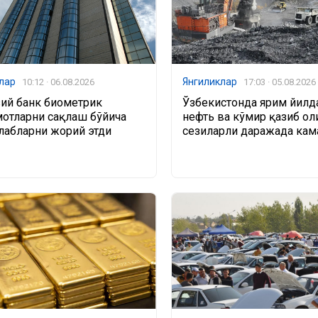
лар
Янгиликлар
10:12 · 06.08.2026
17:03 · 05.08.2026
ий банк биометрик
Ўзбекистонда ярим йилда
отларни сақлаш бўйича
нефть ва кўмир қазиб о
алабларни жорий этди
сезиларли даражада кам