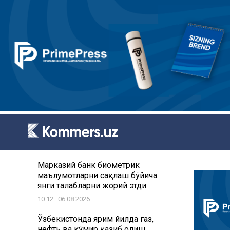
Марказий банк биометрик
маълумотларни сақлаш бўйича
янги талабларни жорий этди
10:12 · 06.08.2026
Ўзбекистонда ярим йилда газ,
нефть ва кўмир қазиб олиш