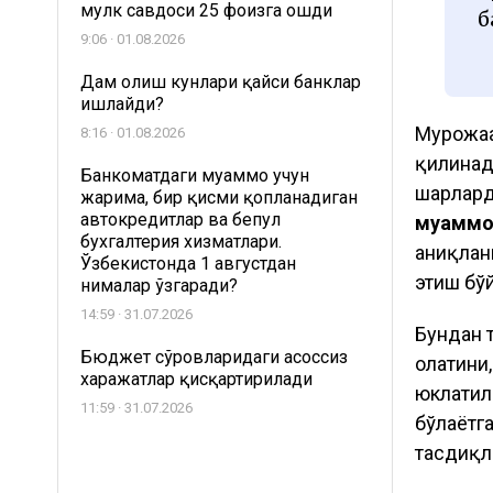
мулк савдоси 25 фоизга ошди
б
9:06 · 01.08.2026
Дам олиш кунлари қайси банклар
ишлайди?
Мурожаат
8:16 · 01.08.2026
қилинад
Банкоматдаги муаммо учун
шарҳлард
жарима, бир қисми қопланадиган
автокредитлар ва бепул
муаммол
бухгалтерия хизматлари.
аниқлан
Ўзбекистонда 1 августдан
этиш бўй
нималар ўзгаради?
14:59 · 31.07.2026
Бундан 
Бюджет сўровларидаги асоссиз
ҳолатин
харажатлар қисқартирилади
юклатил
11:59 · 31.07.2026
бўлаётг
тасдиқл