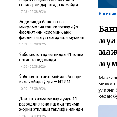
сезиларли даражада камайди
17:03 · 05.08.2026
Янгилик
Эндиликда банклар ва
Бан
микромолия ташкилотлари ўз
фаолиятини исломий банк
фаолиятига ўзгартириши мумкин
муа
17:03 · 05.08.2026
маж
Ўзбекистон ярим йилда 41 тонна
олтин харид қилди
мум
14:06 · 05.08.2026
Ўзбекистон автомобиль бозори
Маркази
июнь ойида ўсди — ИТИМ
мижозла
10:29 · 05.08.2026
уларни 
керак б
Давлат хизматчилари учун 11
разрядли ягона иш ҳақи тизими
жорий этилиши таклиф қилинди
17:45 · 04.08.2026