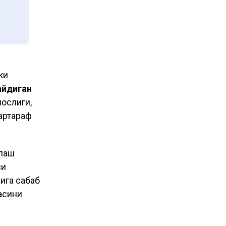
л
ки
айдиган
ослиги,
артараф
шлаш
си
ига сабаб
асини