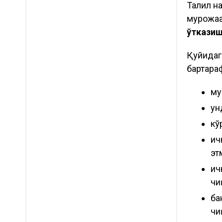
Таҳлил н
мурожаа
ўткази
Қуйидаг
бартара
му
ун
кў
ич
эт
ич
чи
ба
чи