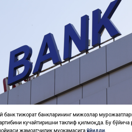
й банк тижорат банкларининг мижозлар мурожаатлар
артибини кучайтиришни таклиф қилмоқда. Бу бўйича 
лойиҳаси жамоатчилик муҳокамасига
қўйилди
.