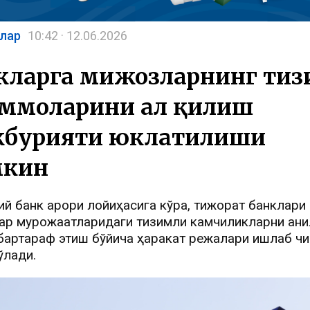
лар
10:42 · 12.06.2026
кларга мижозларнинг ти
ммоларини ҳал қилиш
бурияти юклатилиши
кин
й банк қарори лойиҳасига кўра, тижорат банклари
р мурожаатларидаги тизимли камчиликларни аниқ
бартараф этиш бўйича ҳаракат режалари ишлаб чи
ўлади.