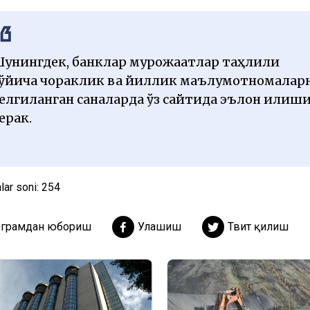
унингдек, банклар мурожаатлар таҳлили
ўйича чораклик ва йиллик маълумотномалар
елгиланган саналарда ўз сайтида эълон қилиш
ерак.
lar soni:
254
еграмдан юбориш
Улашиш
Твит қилиш