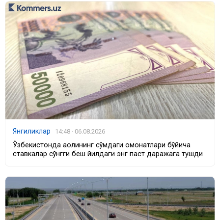
Янгиликлар
14:48 · 06.08.2026
Ўзбекистонда аҳолининг сўмдаги омонатлари бўйича
ставкалар сўнгги беш йилдаги энг паст даражага тушди