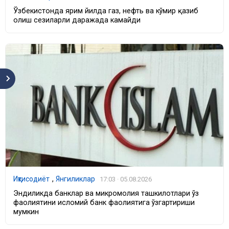
Ўзбекистонда ярим йилда газ, нефть ва кўмир қазиб
олиш сезиларли даражада камайди
Иқтисодиёт
,
Янгиликлар
17:03 · 05.08.2026
Эндиликда банклар ва микромолия ташкилотлари ўз
фаолиятини исломий банк фаолиятига ўзгартириши
мумкин