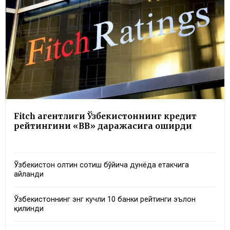
Fitch агентлиги Ўзбекистоннинг кредит
рейтингини «BB» даражасига оширди
Ўзбекистон олтин сотиш бўйича дунёда етакчига
айланди
Ўзбекистоннинг энг кучли 10 банки рейтинги эълон
қилинди