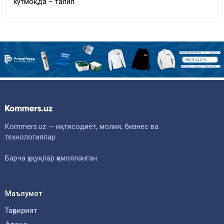
кутмоқда – таҳлил
Kommers.uz — иқтисодиёт, молия, бизнес ва
технологиялар
Барча ҳуқуқлар ҳимояланган.
Маълумот
Таҳририят