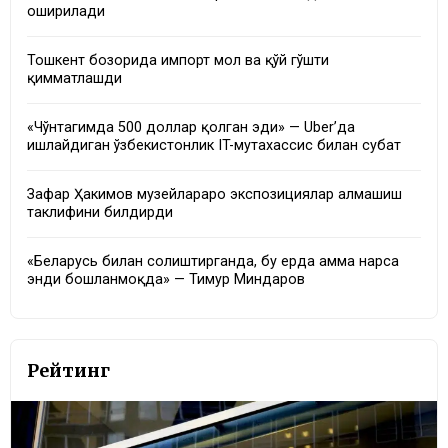
оширилади
Тошкент бозорида импорт мол ва қўй гўшти
қимматлашди
«Чўнтагимда 500 доллар қолган эди» — Uber’да
ишлайдиган ўзбекистонлик IT-мутахассис билан суҳбат
Зафар Ҳакимов музейлараро экспозициялар алмашиш
таклифини билдирди
«Беларусь билан солиштирганда, бу ерда ҳамма нарса
энди бошланмоқда» — Тимур Миндаров
Рейтинг