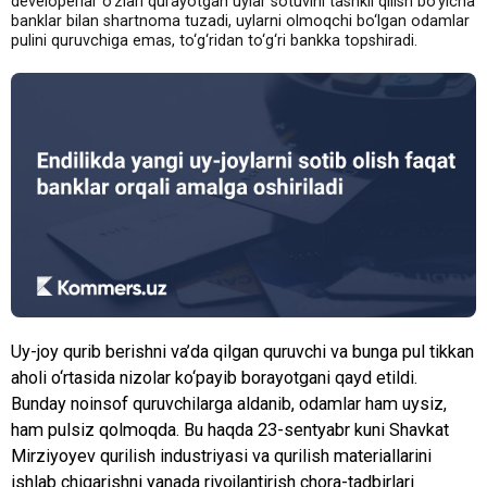
developerlar o‘zlari qurayotgan uylar sotuvini tashkil qilish bo‘yicha
banklar bilan shartnoma tuzadi, uylarni olmoqchi bo‘lgan odamlar
pulini quruvchiga emas, to‘g‘ridan to‘g‘ri bankka topshiradi.
Uy-joy qurib berishni va’da qilgan quruvchi va bunga pul tikkan
aholi o‘rtasida nizolar ko‘payib borayotgani qayd etildi.
Bunday noinsof quruvchilarga aldanib, odamlar ham uysiz,
ham pulsiz qolmoqda. Bu haqda 23-sentyabr kuni Shavkat
Mirziyoyev qurilish industriyasi va qurilish materiallarini
ishlab chiqarishni yanada rivojlantirish chora-tadbirlari