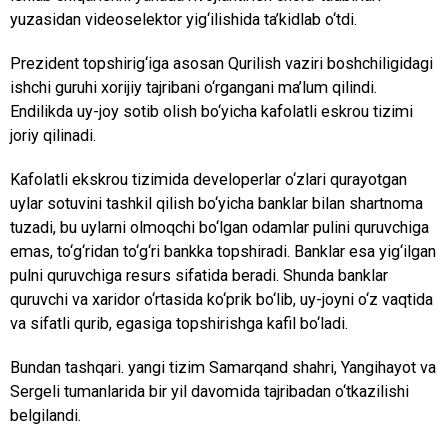
yuzasidan videoselektor yig‘ilishida ta’kidlab o‘tdi.
Prezident topshirig‘iga asosan Qurilish vaziri boshchiligidagi
ishchi guruhi xorijiy tajribani o‘rgangani ma’lum qilindi.
Endilikda uy-joy sotib olish bo‘yicha kafolatli eskrou tizimi
joriy qilinadi.
Kafolatli ekskrou tizimida developerlar o‘zlari qurayotgan
uylar sotuvini tashkil qilish bo‘yicha banklar bilan shartnoma
tuzadi, bu uylarni olmoqchi bo‘lgan odamlar pulini quruvchiga
emas, to‘g‘ridan to‘g‘ri bankka topshiradi. Banklar esa yig‘ilgan
pulni quruvchiga resurs sifatida beradi. Shunda banklar
quruvchi va xaridor o‘rtasida ko‘prik bo‘lib, uy-joyni o‘z vaqtida
va sifatli qurib, egasiga topshirishga kafil bo‘ladi.
Bundan tashqari. yangi tizim Samarqand shahri, Yangihayot va
Sergeli tumanlarida bir yil davomida tajribadan o‘tkazilishi
belgilandi.