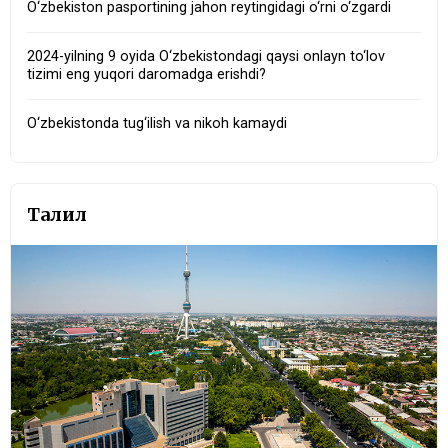
O‘zbekiston pasportining jahon reytingidagi o‘rni o‘zgardi
2024-yilning 9 oyida O‘zbekistondagi qaysi onlayn to‘lov
tizimi eng yuqori daromadga erishdi?
O‘zbekistonda tug‘ilish va nikoh kamaydi
Таҳлил