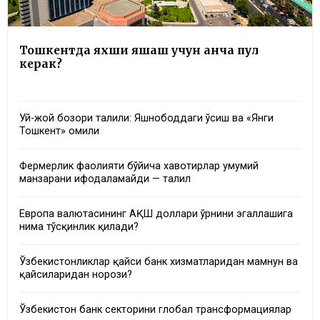
Тошкентда яхши яшаш учун қанча пул
керак?
Уй-жой бозори таҳлили: Яшнободдаги ўсиш ва «Янги
Тошкент» омили
Фермерлик фаолияти бўйича хавотирлар умумий
манзарани ифодаламайди — таҳлил
Европа валютасининг АҚШ доллари ўрнини эгаллашига
нима тўсқинлик қилади?
Ўзбекистонликлар қайси банк хизматларидан мамнун ва
қайсиларидан норози?
Ўзбекистон банк секторини глобал трансформациялар