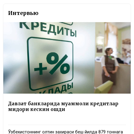
Интервью
Давлат банкларида муаммоли кредитлар
миқдори кескин ошди
Ўзбекистоннинг олтин захираси беш йилда 879 тоннага