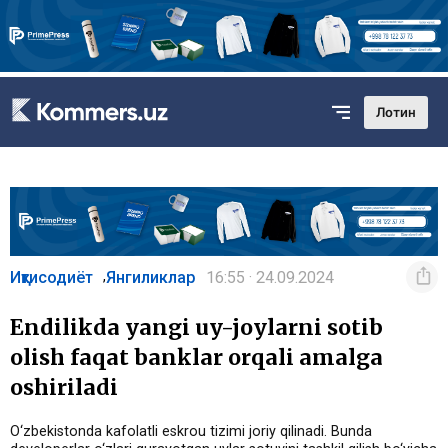
Лотин
Иқтисодиёт
Янгиликлар
16:55 · 24.09.2024
,
Endilikda yangi uy-joylarni sotib
olish faqat banklar orqali amalga
oshiriladi
O‘zbekistonda kafolatli eskrou tizimi joriy qilinadi. Bunda