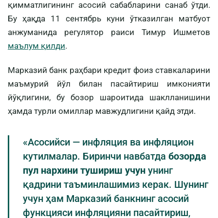
қимматлигининг асосий сабабларини санаб ўтди.
Бу ҳақда 11 сентябрь куни ўтказилган матбуот
анжуманида регулятор раиси Тимур Ишметов
маълум қилди
.
Марказий банк раҳбари кредит фоиз ставкаларини
маъмурий йўл билан пасайтириш имконияти
йўқлигини, бу бозор шароитида шаклланишини
ҳамда турли омиллар мавжудлигини қайд этди.
«Асосийси — инфляция ва инфляцион
кутилмалар. Биринчи навбатда
бозорда
пул нархини тушириш учун
унинг
қадрини таъминлашимиз керак. Шунинг
учун ҳам Марказий банкнинг асосий
функцияси инфляцияни пасайтириш,