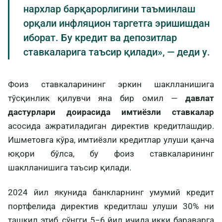
нархлар барқарорлигини таъминлаш
орқали инфляцион таргетга эришишдан
иборат. Бу кредит ва депозитлар
ставкаларига таъсир қилади», — деди у.
Фоиз ставкаларининг эркин шаклланишига
тўсқинлик қилувчи яна бир омил —
давлат
дастурлари доирасида имтиёзли ставкалар
асосида ажратиладиган директив кредитлашдир.
Ишметовга кўра, имтиёзли кредитлар улуши қанча
юқори бўлса, бу фоиз ставкаларининг
шаклланишига таъсир қилади.
2024 йил якунида банкларнинг умумий кредит
портфелида директив кредитлаш улуши 30% ни
ташкил этиб, сўнгги 5−6 йил ичида икки бараварга