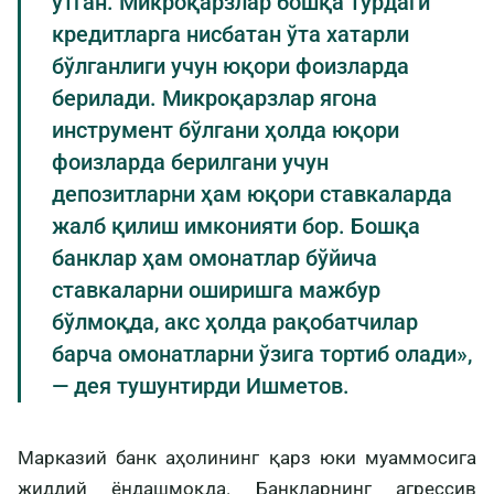
ўтган. Микроқарзлар бошқа турдаги
кредитларга нисбатан ўта хатарли
бўлганлиги учун юқори фоизларда
берилади. Микроқарзлар ягона
инструмент бўлгани ҳолда юқори
фоизларда берилгани учун
депозитларни ҳам юқори ставкаларда
жалб қилиш имконияти бор. Бошқа
банклар ҳам омонатлар бўйича
ставкаларни оширишга мажбур
бўлмоқда, акс ҳолда рақобатчилар
барча омонатларни ўзига тортиб олади»,
— дея тушунтирди Ишметов.
Марказий банк аҳолининг қарз юки муаммосига
жиддий ёндашмоқда. Банкларнинг агрессив