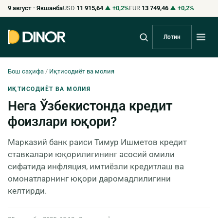
9 август · Якшанба
USD
11 915,64
▲ +0,2%
EUR
13 749,46
▲ +0,2%
Лотин
Бош саҳифа
/
Иқтисодиёт ва молия
ИҚТИСОДИЁТ ВА МОЛИЯ
Нега Ўзбекистонда кредит
фоизлари юқори?
Марказий банк раиси Тимур Ишметов кредит
ставкалари юқорилигининг асосий омили
сифатида инфляция, имтиёзли кредитлаш ва
омонатларнинг юқори даромадлилигини
келтирди.