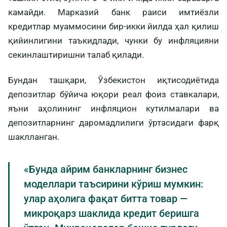
камайди. Марказий банк раиси имтиёзли
кредитлар муаммосини бир-икки йилда ҳал қилиш
қийинлигини таъкидлади, чунки бу инфляцияни
секинлаштиришни талаб қилади.
Бундан ташқари, Ўзбекистон иқтисодиётида
депозитлар бўйича юқори реал фоиз ставкалари,
яъни аҳолининг инфляцион кутилмалари ва
депозитларнинг даромадлилиги ўртасидаги фарқ
шаклланган.
«Бунда айрим банкларнинг бизнес
моделлари таъсирини кўриш мумкин:
улар аҳолига фақат битта товар —
микроқарз шаклида кредит беришга