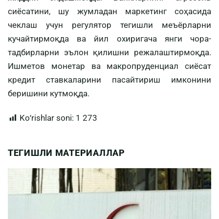
сиёсатини, шу жумладан маркетинг соҳасида
чеклаш учун регулятор тегишли меъёрларни
кучайтирмоқда ва йил охиригача янги чора-
тадбирларни эълон қилишни режалаштирмоқда.
Ишметов монетар ва макропруденциал сиёсат
кредит ставкаларини пасайтириш имконини
беришини кутмоқда.
Koʻrishlar soni:
1 273
ТЕГИШЛИ МАТЕРИАЛЛАР