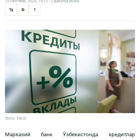
25 сентябр, 2025, 15:12 · 2 дақиқа ўқиш
Tg
⧉
f
Фото: ТАСС
Марказий банк Ўзбекистонда кредитлар