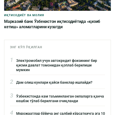
ИҚТИСОДИЁТ ВА МОЛИЯ
Марказий банк Ўзбекистон иқтисодиётида «қизиб
кетиш» аломатларини кузатди
ЭНГ КЎП ЎҚИЛГАН
1
Электромобил учун автокредит фоизининг бир
қисми давлат томонидан қоплаб берилиши
мумкин
2
Дам олиш кунлари қайси банклар ишлайди?
3
Ўзбекистонда кам таъминланган оилаларга қанча
кешбэк тўлаб берилгани очиқланди
4
Мурожаатлар бўйича энг салбий кўрсаткичга эга 10