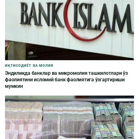
ИҚТИСОДИЁТ ВА МОЛИЯ
Эндиликда банклар ва микромолия ташкилотлари ўз
фаолиятини исломий банк фаолиятига ўзгартириши
мумкин