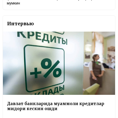
мумкин
Интервью
Давлат банкларида муаммоли кредитлар
миқдори кескин ошди