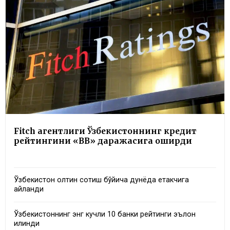
Fitch агентлиги Ўзбекистоннинг кредит
рейтингини «BB» даражасига оширди
Ўзбекистон олтин сотиш бўйича дунёда етакчига
айланди
Ўзбекистоннинг энг кучли 10 банки рейтинги эълон
қилинди