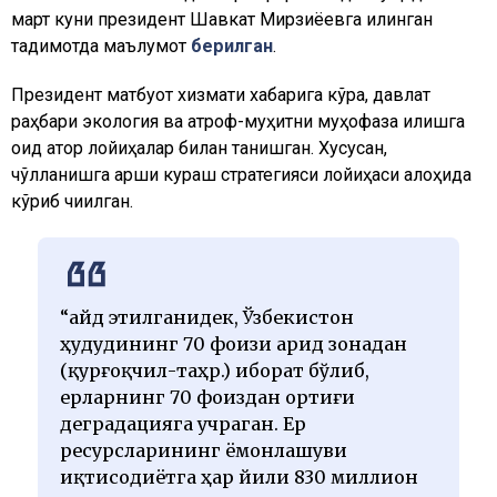
март куни президент Шавкат Мирзиёевга қилинган
тақдимотда маълумот
берилган
.
Президент матбуот хизмати хабарига кўра, давлат
раҳбари экология ва атроф-муҳитни муҳофаза қилишга
оид қатор лойиҳалар билан танишган. Хусусан,
чўлланишга қарши кураш стратегияси лойиҳаси алоҳида
кўриб чиқилган.
“Қайд этилганидек, Ўзбекистон
ҳудудининг 70 фоизи арид зонадан
(қурғоқчил-таҳр.) иборат бўлиб,
ерларнинг 70 фоиздан ортиғи
деградацияга учраган. Ер
ресурсларининг ёмонлашуви
иқтисодиётга ҳар йили 830 миллион