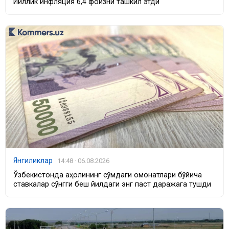
Йиллик инфляция 6,4 фоизни ташкил этди
Янгиликлар
14:48 · 06.08.2026
Ўзбекистонда аҳолининг сўмдаги омонатлари бўйича
ставкалар сўнгги беш йилдаги энг паст даражага тушди