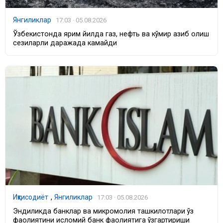
Янгиликлар
17:03 · 05.08.2026
Ўзбекистонда ярим йилда газ, нефть ва кўмир қазиб олиш
сезиларли даражада камайди
Иқтисодиёт
,
Янгиликлар
17:03 · 05.08.2026
Эндиликда банклар ва микромолия ташкилотлари ўз
фаолиятини исломий банк фаолиятига ўзгартириши