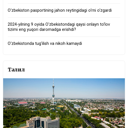
O‘zbekiston pasportining jahon reytingidagi o‘rni o‘zgardi
2024-yilning 9 oyida O‘zbekistondagi qaysi onlayn to‘lov
tizimi eng yuqori daromadga erishdi?
O‘zbekistonda tug‘ilish va nikoh kamaydi
Таҳлил