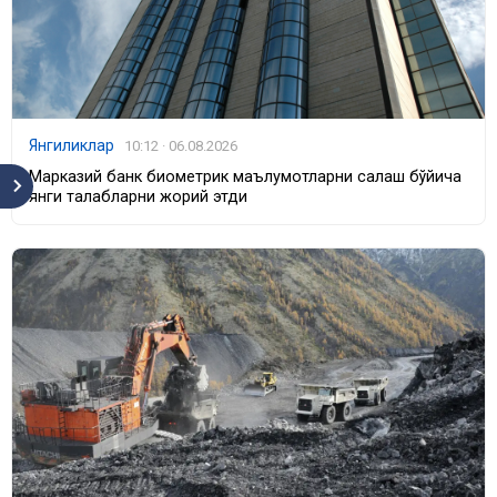
Янгиликлар
10:12 · 06.08.2026
Марказий банк биометрик маълумотларни сақлаш бўйича
янги талабларни жорий этди