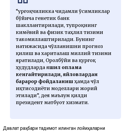
“Қурғоқчиликка чидамли ўсимликлар
бўйича генетик банк
шакллантирилади, тупроқнинг
кимёвий ва физик таҳлил тизими
такомиллаштирилади. Бунинг
натижасида чўлланишни прогноз
қилиш ва хариталаш миллий тизими
яратилади, Оролбўйи ва қурғоқ
ҳудудларда я
шил қоплама
кенгайтирилади, яйловлардан
барқарор фойдаланиш
ҳамда чўл
иқтисодиёти моделлари жорий
этилади”, дея маълум қилди
президент матбуот хизмати.
Давлат раҳбари тақдимот қилинган лойиҳаларни