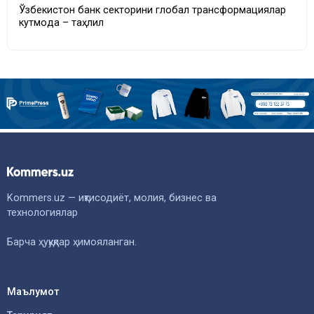
Ўзбекистон банк секторини глобал трансформациялар
кутмоқда – таҳлил
Kommers.uz — иқтисодиёт, молия, бизнес ва
технологиялар
Барча ҳуқуқлар ҳимояланган.
Маълумот