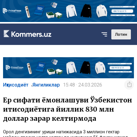
Лотин
Иқтисодиёт
Янгиликлар
15:48 · 24.03.2026
,
Ер сифати ёмонлашуви Ўзбекистон
иқтисодиётига йиллик 830 млн
доллар зарар келтирмоқда
Орол денгизининг қуриши натижасида 3 миллион гектар