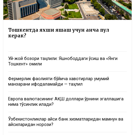
Тошкентда яхши яшаш учун қанча пул
керак?
Уй-жой бозори таҳлили: Яшнободдаги ўсиш ва «Янги
Тошкент» омили
Фермерлик фаолияти бўйича хавотирлар умумий
манзарани ифодаламайди — таҳлил
Европа валютасининг АҚШ доллари ўрнини эгаллашига
нима тўсқинлик қилади?
Ўзбекистонликлар қайси банк хизматларидан мамнун ва
қайсиларидан норози?