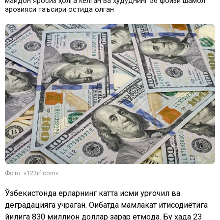
майдон яроқсиз ҳолга келган ва ҳудуднинг 56 фоизи шамол
эрозияси таъсири остида қолган
Фото: «123rf.com»
Ўзбекистонда ерларнинг катта қисми қурғоқчил ва
деградацияга учраган. Оқибатда мамлакат иқтисодиётига
йилига 830 миллион доллар зарар етмоқда. Бу ҳақда 23