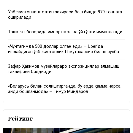
Ўзбекистоннинг олтин захираси беш йилда 879 тоннага
оширилади
Тошкент бозорида импорт мол ва қўй гўшти қимматлашди
«Чўнтагимда 500 доллар қолган эди» — Uber’да
ишлайдиган ўзбекистонлик IT-мутахассис билан суҳбат
Зафар Ҳакимов музейлараро экспозициялар алмашиш
таклифини билдирди
«Беларусь билан солиштирганда, бу ерда ҳамма нарса
энди бошланмоқда» — Тимур Миндаров
Рейтинг