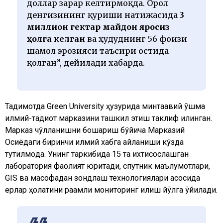
доллар зарар келтирмоқда. Орол
денгизининг қуриши натижасида
3
миллион гектар майдон яроқсиз
ҳолга келган
ва ҳудуднинг 56 фоизи
шамол эрозияси таъсири остида
қолган”, дейилади хабарда.
Тақдимотда Green University ҳузурида минтақавий қўшма
илмий-тадқиқот марказини ташкил этиш таклиф қилинган.
Марказ чўлланишни бошқариш бўйича Марказий
Осиёдаги биринчи илмий хабга айланиши кўзда
тутилмоқда. Унинг таркибида 15 та ихтисослашган
лаборатория фаолият юритади, спутник маълумотлари,
GIS ва масофадан зондлаш технологиялари асосида
ерлар ҳолатини рақамли мониторинг қилиш йўлга қўйилади.