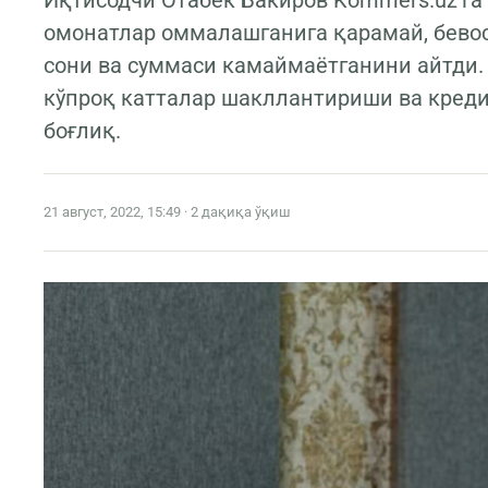
Иқтисодчи Отабек Бакиров Kommers.uz’га
омонатлар оммалашганига қарамай, бево
сони ва суммаси камаймаётганини айтди.
кўпроқ катталар шакллантириши ва кред
боғлиқ.
21 август, 2022, 15:49 · 2 дақиқа ўқиш