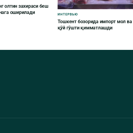
г олтин захираси беш
ннага оширилади
ИНТЕРВЬЮ
Тошкент бозорида импорт мол ва
қўй гўшти қимматлашди