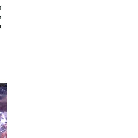
и
и
а