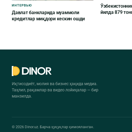
Ўзбекистоннин
ИНТЕРВЬЮ
йилда 879 то
Давлат банкларида муаммоли
кредитлар миқдори кескин ошди
Иқтисодиёт, молия ва бизнес ҳақида медиа.
Таҳлил, рақамлар ва видео лойиҳалар — бир
манзилда.
© 2026 Dinor.uz. Барча ҳуқуқлар ҳимояланган.