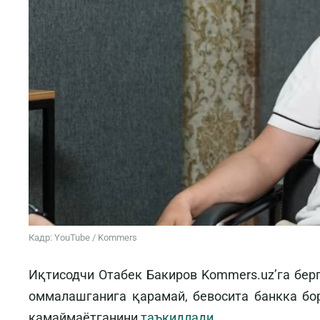
Кадр: YouTube / Kommers
Иқтисодчи Отабек Бакиров Kommers.uz’га бер
оммалашганига қарамай, бевосита банкка бо
камаймаётганини
таъкидлади
.