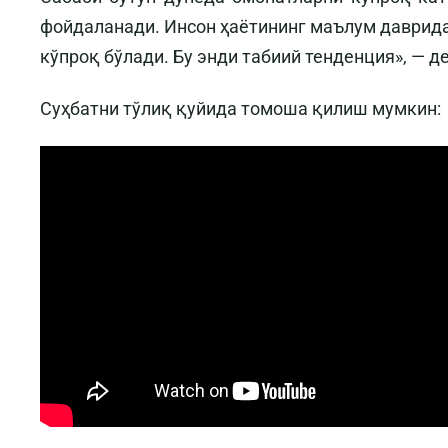
фойдаланади. Инсон ҳаётининг маълум даврид
кўпроқ бўлади. Бу энди табиий тенденция», — д
Суҳбатни тўлиқ қуйида томоша қилиш мумкин: