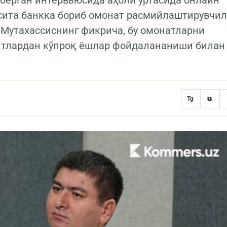
 берган интервьюсида аҳоли ўртасида онлайн
сита банкка бориб омонат расмийлаштирувчи
 Мутахассиснинг фикрича, бу омонатларни
итлардан кўпроқ ёшлар фойдалананиши билан
Tg
⧉