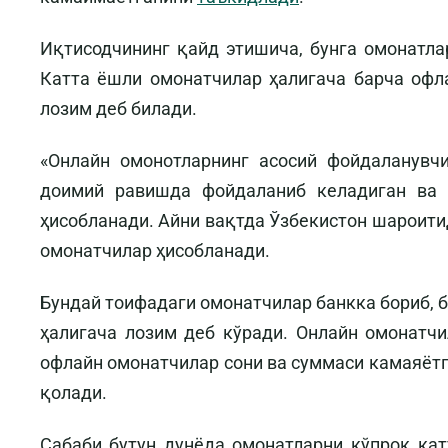
Иқтисодчининг қайд этишича, бунга омонатла
Катта ёшли омонатчилар ҳалигача барча оф
лозим деб билади.
«Онлайн омонотларнинг асосий фойдаланувчи
доимий равишда фойдаланиб келадиган ва 
ҳисобланади. Айни вақтда Ўзбекистон шароитид
омонатчилар ҳисобланади.
Бундай тоифадаги омонатчилар банкка бориб,
ҳалигача лозим деб кўради. Онлайн омонатчи
офлайн омонатчилар сони ва суммаси камаяётга
қолади.
Сабаби бутун дунёда омонатларни кўпроқ ка