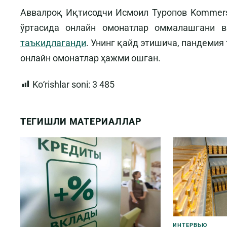
Аввалроқ Иқтисодчи Исмоил Туропов Kommers.
ўртасида онлайн омонатлар оммалашгани в
таъкидлаганди
. Унинг қайд этишича, пандеми
онлайн омонатлар ҳажми ошган.
Koʻrishlar soni:
3 485
ТЕГИШЛИ МАТЕРИАЛЛАР
ИНТЕРВЬЮ