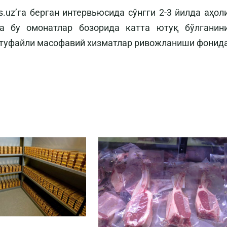
uz’га берган интервьюсида сўнгги 2-3 йилда аҳол
а бу омонатлар бозорида катта ютуқ бўлганин
я туфайли масофавий хизматлар ривожланиши фонид