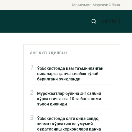
Маълумот: Марказий банк
Lotin/Krill
ЭНГ КЎП ЎҚИЛГАН
1
Ўзбекистонда кам таъминланган
оилаларга қанча кешбэк тўлаб
берилгани очиқланди
2
Мурожаатлар бўйича энг салбий
кўрсаткичга эга 10 та банк номи
эълон қилинди
3
Ўзбекистонда олти ойда савдо,
хизмат кўрсатиш ва умумий
овқатланиш корхоналари қанча