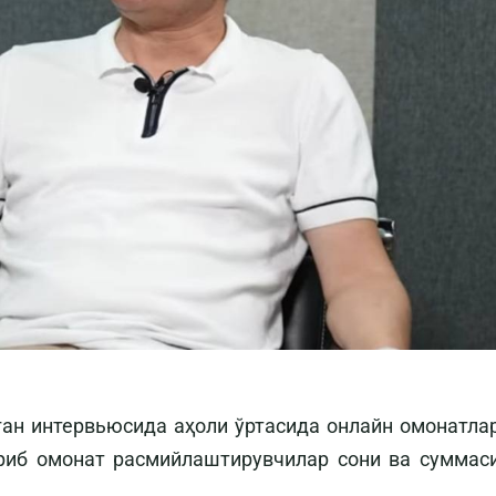
ган интервьюсида аҳоли ўртасида онлайн омонатла
риб омонат расмийлаштирувчилар сони ва суммас