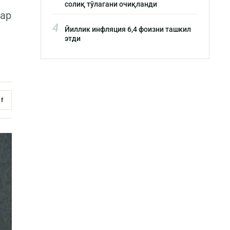
солиқ тўлагани очиқланди
лар
4
Йиллик инфляция 6,4 фоизни ташкил
этди
f