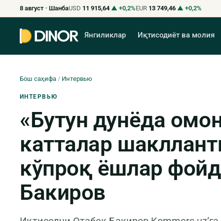
8 август · Шанба
USD
11 915,64
▲ +0,2%
EUR
13 749,46
▲ +0,2%
Янгиликлар
Иқтисодиёт ва молия
Бош саҳифа
/
Интервью
ИНТЕРВЬЮ
«Бутун дунёда омо
катталар шакллант
кўпроқ ёшлар фойд
Бакиров