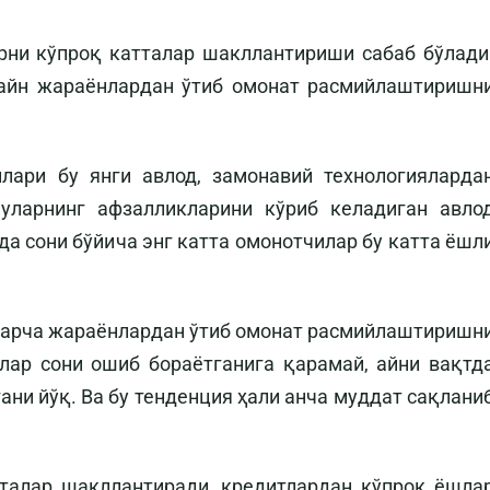
рни кўпроқ катталар шакллантириши сабаб бўлади
лайн жараёнлардан ўтиб омонат расмийлаштиришн
лари бу янги авлод, замонавий технологияларда
уларнинг афзалликларини кўриб келадиган авло
а сони бўйича энг катта омонотчилар бу катта ёшл
 барча жараёнлардан ўтиб омонат расмийлаштиришн
лар сони ошиб бораётганига қарамай, айни вақтд
ни йўқ. Ва бу тенденция ҳали анча муддат сақлани
тталар шакллантиради, кредитлардан кўпроқ ёшла