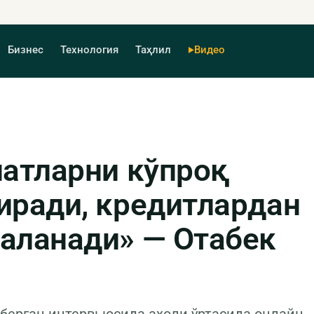
Бизнес
Технология
Таҳлил
Видео
натларни кўпроқ
иради, кредитлардан
аланади» — Отабек