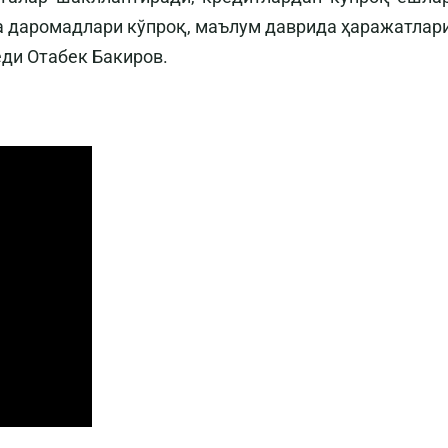
а даромадлари кўпроқ, маълум даврида ҳаражатлар
еди Отабек Бакиров.