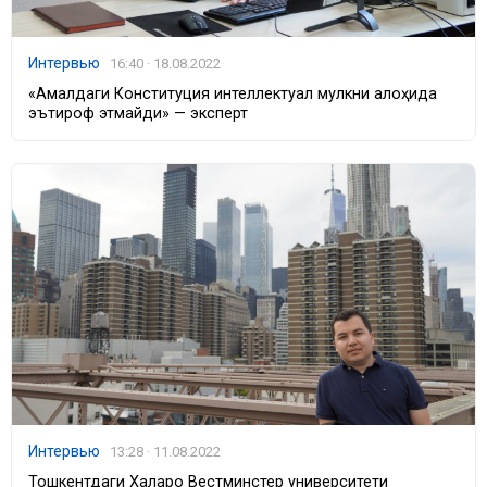
Интервью
16:40 · 18.08.2022
«Амалдаги Конституция интеллектуал мулкни алоҳида
эътироф этмайди» — эксперт
Интервью
13:28 · 11.08.2022
Тошкентдаги Халқаро Вестминстер университети