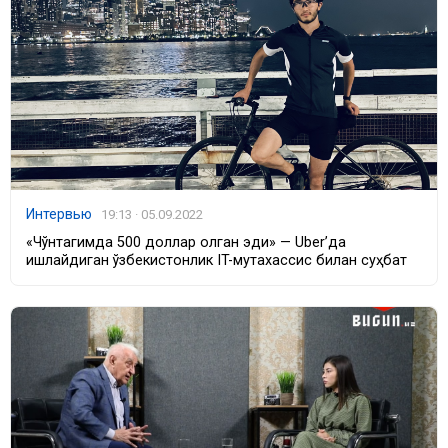
Интервью
19:13 · 05.09.2022
«Чўнтагимда 500 доллар қолган эди» — Uber’да
ишлайдиган ўзбекистонлик IT-мутахассис билан суҳбат