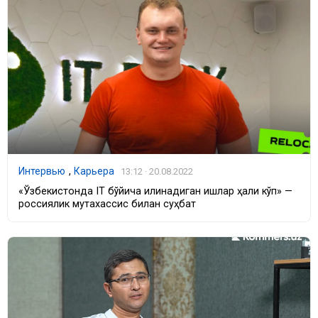
Интервью
,
Карьера
13:12 · 20.08.2022
«Ўзбекистонда IT бўйича қилинадиган ишлар ҳали кўп» —
россиялик мутахассис билан суҳбат