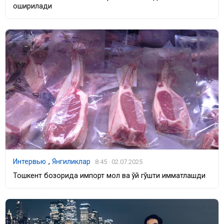
оширилади
Интервью
,
Янгиликлар
8:45 · 02.07.2025
Тошкент бозорида импорт мол ва қўй гўшти қимматлашди