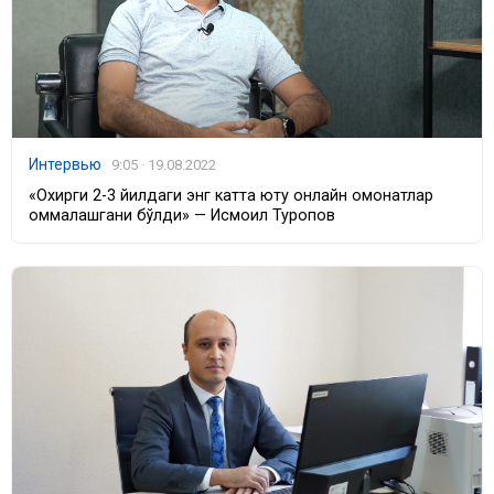
Интервью
9:05 · 19.08.2022
«Охирги 2-3 йилдаги энг катта ютуқ онлайн омонатлар
оммалашгани бўлди» — Исмоил Туропов