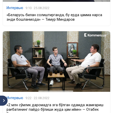
Интервью
9:10 · 25.08.2022
«Беларусь билан солиштирганда, бу ерда ҳамма нарса
энди бошланмоқда» — Тимур Миндаров
Интервью
9:22 · 22.08.2022
«2 млн сўмлик даромадга эга бўлган одамда жамғариш
рағбатининг пайдо бўлиши жуда ҳам қийин» — Отабек