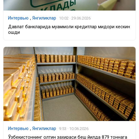
Интервью
,
Янгиликлар
10:02 · 29.06.2026
Давлат банкларида муаммоли кредитлар миқдори кескин
ошди
Интервью
,
Янгиликлар
9:53 · 10.06.2026
Ўзбекистоннинг олтин захираси беш йилда 879 тоннага