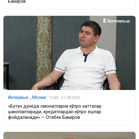
Бакиров
Интервью
,
Молия
15:49 · 21.08.2022
«Бутун дунёда омонатларни кўпроқ катталар
шакллантиради, кредитлардан кўпроқ ёшлар
фойдаланади» — Отабек Бакиров