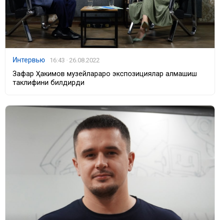
Интервью
16:43 · 26.08.2022
Зафар Ҳакимов музейлараро экспозициялар алмашиш
таклифини билдирди