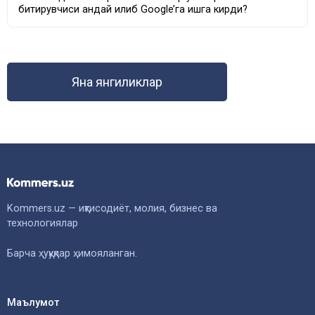
битирувчиси қандай қилиб Google’га ишга кирди?
Яна янгиликлар
Kommers.uz — иқтисодиёт, молия, бизнес ва
технологиялар
Барча ҳуқуқлар ҳимояланган.
Маълумот