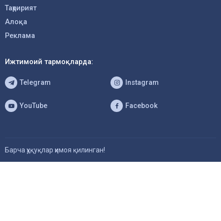
Таҳририят
Алоқа
Реклама
Ижтимоий тармоқларда:
Telegram
Instagram
YouTube
Facebook
Барча ҳуқуқлар ҳимоя қилинган!