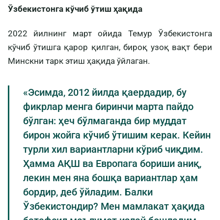
Ўзбекистонга кўчиб ўтиш ҳақида
2022 йилнинг март ойида Темур Ўзбекистонга
кўчиб ўтишга қарор қилган, бироқ узоқ вақт бери
Минскни тарк этиш ҳақида ўйлаган.
«Эсимда, 2012 йилда қаердадир, бу
фикрлар менга биринчи марта пайдо
бўлган: ҳеч бўлмаганда бир муддат
бирон жойга кўчиб ўтишим керак. Кейин
турли хил вариантларни кўриб чиқдим.
Ҳамма АҚШ ва Европага бориши аниқ,
лекин мен яна бошқа вариантлар ҳам
бордир, деб ўйладим. Балки
Ўзбекистондир? Мен мамлакат ҳақида