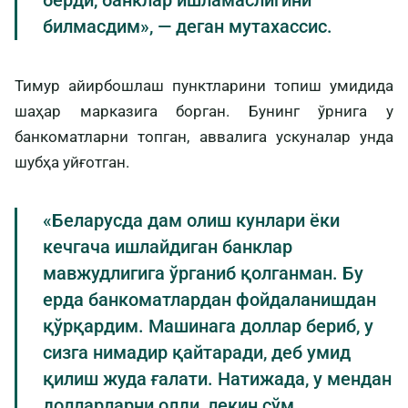
берди, банклар ишламаслигини
билмасдим», — деган мутахассис.
Тимур айирбошлаш пунктларини топиш умидида
шаҳар марказига борган. Бунинг ўрнига у
банкоматларни топган, аввалига ускуналар унда
шубҳа уйғотган.
«Беларусда дам олиш кунлари ёки
кечгача ишлайдиган банклар
мавжудлигига ўрганиб қолганман. Бу
ерда банкоматлардан фойдаланишдан
қўрқардим. Машинага доллар бериб, у
сизга нимадир қайтаради, деб умид
қилиш жуда ғалати. Натижада, у мендан
долларларни олди, лекин сўм