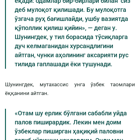
ёқади: одамлар бир-бирлари билан ‘сиз’
деб мулоқот қилишади. Бу мулоқотга
ўзгача руҳ бағишлайди, ушбу вазиятда
қўполлик қилиш қийин», — деган у.
Шунингдек, у тил борасида тўсиқларга
дуч келмаганидан хурсандлигини
айтган, чунки аҳолининг аксарияти рус
тилида гаплашади ёки тушунади.
Шунингдек, мутахассис унга ўзбек таомлари
ёққанини айтган.
«Отам шу ерлик бўлгани сабабли уйда
палов пиширардик. Лекин мен доим
ўзбеклар пиширган ҳақиқий паловни