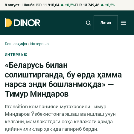
8 август · Шанба
USD
11 915,64
▲ +0,2%
EUR
13 749,46
▲ +0,2%
Лотин
Бош саҳифа
/
Интервью
ИНТЕРВЬЮ
«Беларусь билан
солиштирганда, бу ерда ҳамма
нарса энди бошланмоқда» —
Тимур Миндаров
Itransition компанияси мутахассиси Тимур
Миндаров Ўзбекистонга яшаш ва ишлаш учун
келгани, мамлакатдаги соҳа келажаги ҳамда
қийинчиликлар ҳақида гапириб берди.