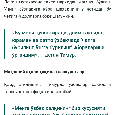
Лекин мутахассис такси нархидан мамнун бўлган.
Унинг сўзларига кўра, шаҳарнинг у четидан бу
четига 4 долларга бориш мумкин.
«Бу мени қувонтиради, доим таксида
юраман ва ҳатто ўзбекчада ‘чапга
бурилинг, ўнгга бурилинг’ ибораларини
ўргандим», — деган Тимур.
Маҳаллий аҳоли ҳақида таассуротлар
Қайд этилишича, Тимурда ўзбеклар ҳақидаги
таассуротлар фақатгина ижобий.
«Менга ўзбек халқининг бир хусусияти