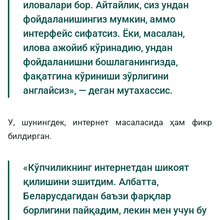
иловалари бор. Айтайлик, сиз ундан
фойдаланишингиз мумкин, аммо
интерфейс сифатсиз. Ёки, масалан,
илова ажойиб кўринадию, ундан
фойдаланишни бошлаганингизда,
фақатгина кўриниши зўрлигини
англайсиз», — деган мутахассис.
У, шунингдек, интернет масаласида ҳам фикр
билдирган.
«Кўпчиликнинг интернетдан шикоят
қилишини эшитдим. Албатта,
Беларусдагидан баъзи фарқлар
борлигини пайқадим, лекин мен учун бу