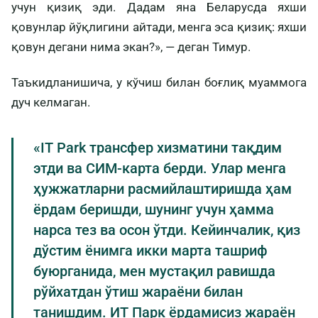
учун қизиқ эди. Дадам яна Беларусда яхши
қовунлар йўқлигини айтади, менга эса қизиқ: яхши
қовун дегани нима экан?», — деган Тимур.
Таъкидланишича, у кўчиш билан боғлиқ муаммога
дуч келмаган.
«IT Park трансфер хизматини тақдим
этди ва СИМ-карта берди. Улар менга
ҳужжатларни расмийлаштиришда ҳам
ёрдам беришди, шунинг учун ҳамма
нарса тез ва осон ўтди. Кейинчалик, қиз
дўстим ёнимга икки марта ташриф
буюрганида, мен мустақил равишда
рўйхатдан ўтиш жараёни билан
танишдим. ИТ Парк ёрдамисиз жараён