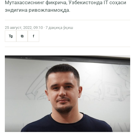
Мутахассиснинг фикрича, Ўзбекистонда IT соҳаси
эндигина ривожланмоқда.
25 август, 2022, 09:10 · 7 дақиқа ўқиш
Tg
⧉
f