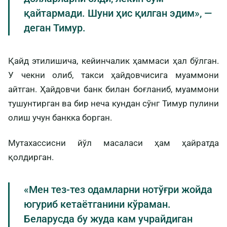
қайтармади. Шуни ҳис қилган эдим», —
деган Тимур.
Қайд этилишича, кейинчалик ҳаммаси ҳал бўлган.
У чекни олиб, такси ҳайдовчисига муаммони
айтган. Ҳайдовчи банк билан боғланиб, муаммони
тушунтирган ва бир неча кундан сўнг Тимур пулини
олиш учун банкка борган.
Мутахассисни йўл масаласи ҳам ҳайратда
қолдирган.
«Мен тез-тез одамларни нотўғри жойда
югуриб кетаётганини кўраман.
Беларусда бу жуда кам учрайдиган