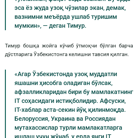
эса ёз жуда узоқ чўзилар экан, демак,
вазнимни меъёрда ушлаб туришим
мумкин», — деган Тимур.
Тимур бошқа жойга кўчиб ўтмоқчи бўлган барча
дўстларига Ўзбекистонга келишни тавсия қилган.
«Агар Ўзбекистонда узоқ муддатли
яшашни ҳисобга оладиган бўлсак,
афзалликларидан бири бу мамлакатнинг
IT соҳасидаги истиқболидир. Афсуски,
IT-хаблар аста-секин йўқ қилинмоқда.
Белоруссия, Украина ва Россиядан
мутахассислар турли мамлакатларга
ишлаш учун жўнаб, у ерда янги IT