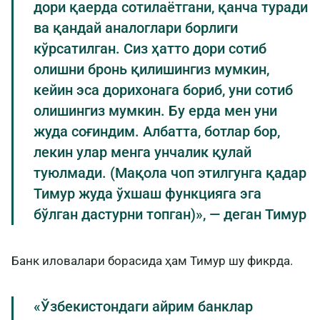
дори қаерда сотилаётгани, қанча туради
ва қандай аналоглари борлиги
кўрсатилган. Сиз ҳатто дори сотиб
олишни бронь қилишингиз мумкин,
кейин эса дорихонага бориб, уни сотиб
олишингиз мумкин. Бу ерда мен уни
жуда соғиндим. Албатта, ботлар бор,
лекин улар менга унчалик қулай
туюлмади. (Мақола чоп этилгунга қадар
Тимур жуда ўхшаш функцияга эга
бўлган дастурни топган)», — деган Тимур
Банк иловалари борасида ҳам Тимур шу фикрда.
«Ўзбекистондаги айрим банклар