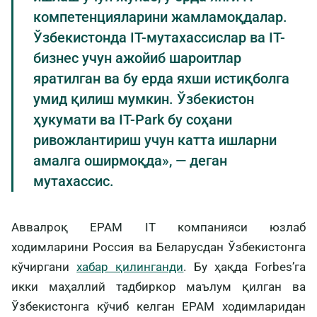
компетенцияларини жамламоқдалар.
Ўзбекистонда IT-мутахассислар ва IT-
бизнес учун ажойиб шароитлар
яратилган ва бу ерда яхши истиқболга
умид қилиш мумкин. Ўзбекистон
ҳукумати ва IT-Park бу соҳани
ривожлантириш учун катта ишларни
амалга оширмоқда», — деган
мутахассис.
Аввалроқ EPAM IT компанияси юзлаб
ходимларини Россия ва Беларусдан Ўзбекистонга
кўчиргани
хабар қилинганди
. Бу ҳақда Forbes’га
икки маҳаллий тадбиркор маълум қилган ва
Ўзбекистонга кўчиб келган EPAM ходимларидан