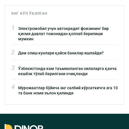
ЭНГ КЎП ЎҚИЛГАН
1
Электромобил учун автокредит фоизининг бир
қисми давлат томонидан қоплаб берилиши
мумкин
2
Дам олиш кунлари қайси банклар ишлайди?
3
Ўзбекистонда кам таъминланган оилаларга қанча
кешбэк тўлаб берилгани очиқланди
4
Мурожаатлар бўйича энг салбий кўрсаткичга эга 10
та банк номи эълон қилинди