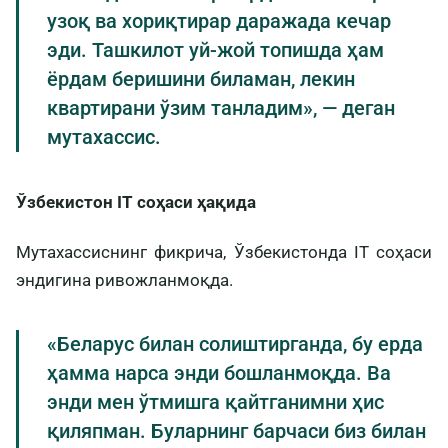
узоқ ва хориқтирар даражада кечар
эди. Ташкилот уй-жой топишда ҳам
ёрдам беришини биламан, лекин
квартирани ўзим танладим», — деган
мутахассис.
Ўзбекистон IT соҳаси ҳақида
Мутахассиснинг фикрича, Ўзбекистонда IT соҳаси
эндигина ривожланмоқда.
«Беларус билан солиштирганда, бу ерда
ҳамма нарса энди бошланмоқда. Ва
энди мен ўтмишга қайтганимни ҳис
қиляпман. Буларнинг барчаси биз билан