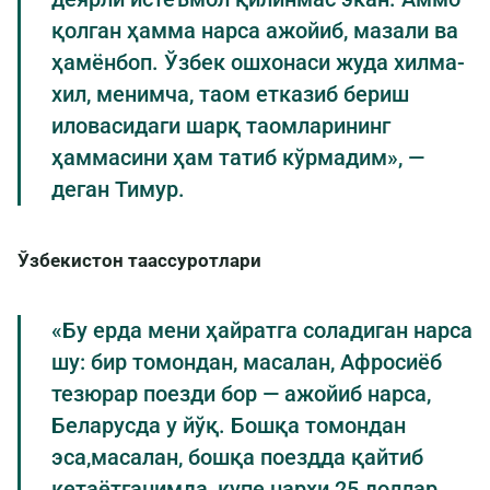
қолган ҳамма нарса ажойиб, мазали ва
ҳамёнбоп. Ўзбек ошхонаси жуда хилма-
хил, менимча, таом етказиб бериш
иловасидаги шарқ таомларининг
ҳаммасини ҳам татиб кўрмадим», —
деган Тимур.
Ўзбекистон таассуротлари
«Бу ерда мени ҳайратга соладиган нарса
шу: бир томондан, масалан, Афросиёб
тезюрар поезди бор — ажойиб нарса,
Беларусда у йўқ. Бошқа томондан
эса,масалан, бошқа поездда қайтиб
кетаётганимда, купе нархи 25 доллар