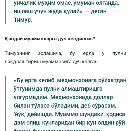
унчалик муҳим эмас, умуман олганда,
ишлаш учун жуда қулай», — деган
Тимур.
Қандай муаммоларга дуч келдингиз?
Тимурнинг эслашича, бу ерда у пулни
нақдлаштириш муаммосига дуч келган.
«Бу ерга келиб, меҳмонхонага рўйхатдан
ўтгунимда пулни алмаштиришга
улгурмадим. Меҳмонхонада доллар
билан тўласа бўладими, деб сўрасам,
‘йўқ’ дейишди. Муаммо шундаки, ҳодиса
дам олиш кунларидан бир кун олдин рўй