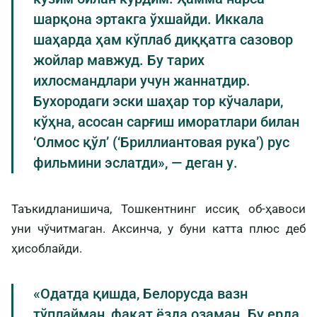
шарқона эртакга ўхшайди. Иккала
шаҳарда ҳам кўплаб диққатга сазовор
жойлар мавжуд. Бу тарих
ихлосмандлари учун жаннатдир.
Бухородаги эски шаҳар тор кўчалари,
кўҳна, асосан сарғиш иморатлари билан
‘Олмос қўл’ (‘Бриллиантовая рука’) рус
фильмини эслатди», — деган у.
Таъкидланишича, Тошкентнинг иссиқ об-ҳавоси
уни чўчитмаган. Аксинча, у буни катта плюс деб
ҳисоблайди.
«Одатда қишда, Белорусда вазн
тўплайман, фақат ёзда озаман. Бу ерда