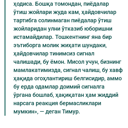
ҳодиса. Бошқа томондан, пиёдалар
ўтиш жойлари жуда кам, ҳайдовчилар
тартибга солинмаган пиёдалар ўтиш
жойларидан улни ўтказиб юборишни
истамайдилар. Тошкентнинг яна бир
эътиборга молик жиҳати шундаки,
ҳайдовчилар тинимсиз сигнал
чалишади, бу ёмон. Мисол учун, бизнинг
мамлакатимизда, сигнал чалиш, бу хавф
ҳақида огоҳлантириш белгисидир, аммо
бу ерда одамлар доимий сигналга
ўргана бошлаб, ҳақиқатан ҳам жиддий
нарсага реакция бермасликлари
мумкин», — деган Тимур.