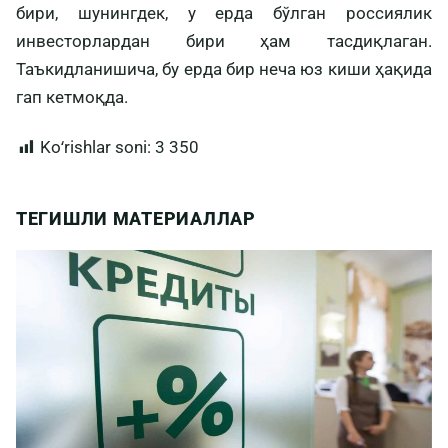
бири, шунингдек, у ерда бўлган россиялик
инвесторлардан бири ҳам тасдиқлаган.
Таъкидланишича, бу ерда бир неча юз киши ҳақида
гап кетмоқда.
Koʻrishlar soni:
3 350
ТЕГИШЛИ МАТЕРИАЛЛАР