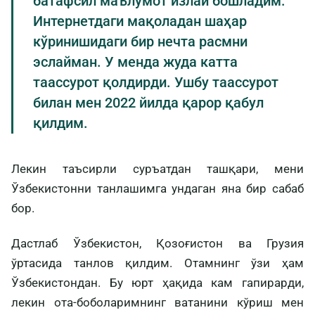
батафсил маълумот излай бошладим.
Интернетдаги мақоладан шаҳар
кўринишидаги бир нечта расмни
эслайман. У менда жуда катта
таассурот қолдирди. Ушбу таассурот
билан мен 2022 йилда қарор қабул
қилдим.
Лекин таъсирли суръатдан ташқари, мени
Ўзбекистонни танлашимга ундаган яна бир сабаб
бор.
Дастлаб Ўзбекистон, Қозоғистон ва Грузия
ўртасида танлов қилдим. Отамнинг ўзи ҳам
Ўзбекистондан. Бу юрт ҳақида кам гапирарди,
лекин ота-боболаримнинг ватанини кўриш мен