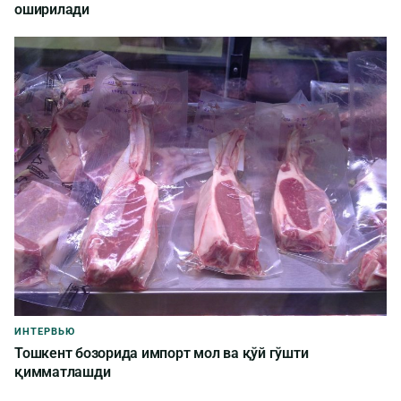
оширилади
ИНТЕРВЬЮ
Тошкент бозорида импорт мол ва қўй гўшти
қимматлашди