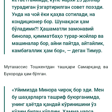
турадиган ўзгартирилган совет поэзди.
Унда на чой ёки қаҳва сотилади, на
кондиционер бор. Шунақаси ҳам
бўладими?! Ҳашаматли замонавий
бинолар, қимматбаҳо турар-жойлар ва
машиналар бор, айни пайтда, айтайлик,
камбағаллик ҳам бор», — деган Тимур.
Мутахассис Тошкентдан ташқари Самарқанд ва
Бухорода ҳам бўлган.
«Уйимизда Минора чироқ бор эди. Мен
бу шаҳарларга ташриф буюрганимда,
унинг ҳаётда қандай кўринишини ўз
кўзим билан кўрдим. Ҳамма нарса