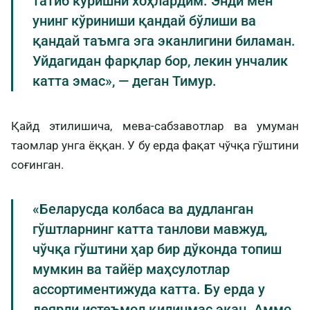
татиб кўришни хоҳлардим. Энди мен
унинг кўриниши қандай бўлиши ва
қандай таъмга эга эканлигини биламан.
Уйдагидан фарқлар бор, лекин унчалик
катта эмас», — деган Тимур.
Қайд этилишича, мева-сабзавотлар ва умуман
таомлар унга ёққан. У бу ерда фақат чўчқа гўштини
соғинган.
«Беларусда колбаса ва дудланган
гўштларнинг катта танлови мавжуд,
чўчқа гўштини ҳар бир дўконда топиш
мумкин ва тайёр маҳсулотлар
ассортиментижуда катта. Бу ерда у
деярли истеъмол қилинмас экан. Аммо