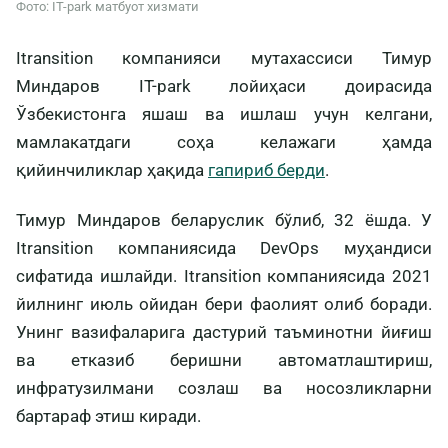
Фото: IT-park матбуот хизмати
Itransition компанияси мутахассиси Тимур
Миндаров IT-park лойиҳаси доирасида
Ўзбекистонга яшаш ва ишлаш учун келгани,
мамлакатдаги соҳа келажаги ҳамда
қийинчиликлар ҳақида
гапириб берди
.
Тимур Миндаров беларуслик бўлиб, 32 ёшда. У
Itransition компаниясида DevOps муҳандиси
сифатида ишлайди. Itransition компаниясида 2021
йилнинг июль ойидан бери фаолият олиб боради.
Унинг вазифаларига дастурий таъминотни йиғиш
ва етказиб беришни автоматлаштириш,
инфратузилмани созлаш ва носозликларни
бартараф этиш киради.