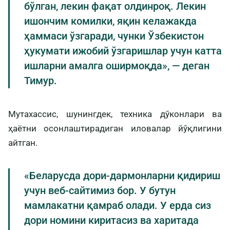
бўлган, лекин фақат олдинроқ. Лекин
ишончим комилки, яқин келажакда
ҳаммаси ўзгаради, чунки Ўзбекистон
ҳукумати ижобий ўзгаришлар учун катта
ишларни амалга оширмоқда», — деган
Тимур.
Мутахассис, шунингдек, техника дўконлари ва
ҳаётни осонлаштирадиган иловалар йўқлигини
айтган.
«Беларусда дори-дармонларни қидириш
учун веб-сайтимиз бор. У бутун
мамлакатни қамраб олади. У ерда сиз
дори номини киритасиз ва харитада