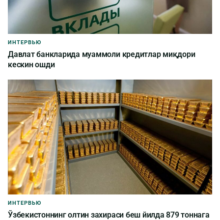
ИНТЕРВЬЮ
Давлат банкларида муаммоли кредитлар миқдори
кескин ошди
ИНТЕРВЬЮ
Ўзбекистоннинг олтин захираси беш йилда 879 тоннага