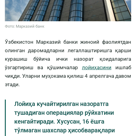
Фото: Марказий банк
Ўзбекистон Марказий банки жиноий фаолиятдан
олинган даромадларни легаллаштиришга қарши
курашиш бўйича ички назорат қоидаларига
ўзгартириш ва қўшимчалар
лойиҳасини
ишлаб
чиқди. Уларни муҳокама қилиш 4 апрелгача давом
этади.
Лойиҳа кучайтирилган назоратга
тушадиган операциялар рўйхатини
кенгайтиради. Хусусан, 16 ёшга
тўлмаган шахслар ҳисобварақлари