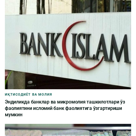
ИҚТИСОДИЁТ ВА МОЛИЯ
Эндиликда банклар ва микромолия ташкилотлари ўз
фаолиятини исломий банк фаолиятига ўзгартириши
мумкин