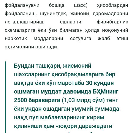
фойдаланувчи бошқа шахс) ҳисоблардан
фойдаланиш, шунингдек, жиноий даромадларни
легаллаштириш, ёшларни фирибгарлик
схемаларига ёки ўзи билмаган ҳолда ноқонуний
наркотик моддаларни сотувига жалб этиш
эҳтимолини оширади.
Бундан ташқари, жисмоний
шахсларнинг ҳисобрақамларига бир
вақтда ёки кўп маротаба
30 кундан
ошмаган муддат давомида БҲМнинг
2500 бараварига
(1,03 млрд сўм) тенг
ёки ундан ошадиган умумий суммада
нақд пул маблағларининг кирим
қилиниши ҳам «юқори даражадаги