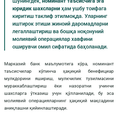
Шунингдек,
номинант таъсисчига эга
юридик шахсларни
ҳам ушбу тоифага
киритиш таклиф этилмоқда. Уларнинг
иштирок этиши жиноий даромадларни
легаллаштириш ва бошқа ноқонуний
молиявий операциялар хавфини
оширувчи омил сифатида баҳоланади.
Марказий банк маълумотига кўра, номинант
таъсисчилар кўпинча ҳақиқий бенефициар
мулкдорини яшириш, мулкчилик тузилмасини
мураккаблаштириш ёки назоратни учинчи
шахсларга ўтказиш учун қўлланилади, бу эса
молиявий операцияларнинг ҳақиқий мақсадини
аниқлашни қийинлаштиради.