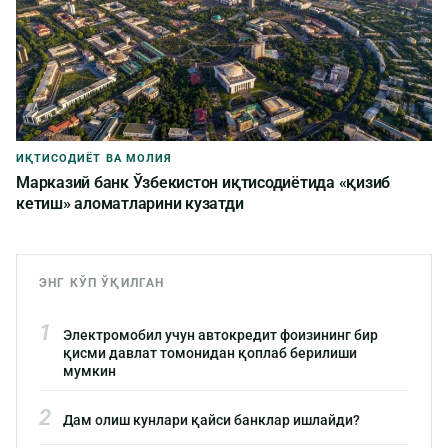
ИҚТИСОДИЁТ ВА МОЛИЯ
Марказий банк Ўзбекистон иқтисодиётида «қизиб
кетиш» аломатларини кузатди
ЭНГ КЎП ЎҚИЛГАН
1
Электромобил учун автокредит фоизининг бир
қисми давлат томонидан қоплаб берилиши
мумкин
2
Дам олиш кунлари қайси банклар ишлайди?