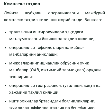
Комплекс таҳлил
Лойиҳа шубҳали операцияларни мажбурий
комплекс таҳлил қилишни жорий этади. Банклар:
транзакция иштирокчилари ҳақидаги
маълумотларни йиғиши ва таҳлил қилиши;
операциялар тафсилотлари ва маблағ
манбаларини аниқлаши;
мижозларнинг ишчанлик обрўсини очиқ
манбалар (ОАВ, ижтимоий тармоқлар) орқали
текшириши;
операциялар географияси, тузилиши, вақти ва
ҳажмини таҳлил қилиши;
иштирокчилар ўртасидаги боғлиқликларни,
жумладан, аффилланганлик ва бенефициар