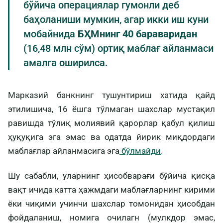
бўйича операциялар гумонли деб
баҳоланиши мумкин, агар икки иш куни
мобайнида
БҲМнинг 40 бараваридан
(16,48 млн сўм) ортиқ маблағ айланмаси
амалга оширилса.
Марказий банкнинг тушунтириш хатида қайд
этилишича, 16 ёшга тўлмаган шахслар мустақил
равишда тўлиқ молиявий қарорлар қабул қилиш
ҳуқуқига эга эмас ва одатда йирик миқдордаги
маблағлар айланмасига эга
бўлмайди
.
Шу сабабли, уларнинг ҳисобварағи бўйича қисқа
вақт ичида катта ҳажмдаги маблағларнинг кирими
ёки чиқими учинчи шахслар томонидан ҳисобдан
фойдаланиш, номига очилагн (мулкдор эмас,