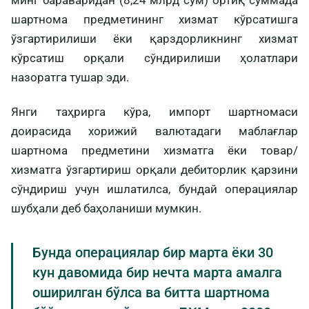
шартнома предметининг хизмат кўрсатишга
ўзгартирилиши ёки қарздорликнинг хизмат
кўрсатиш орқали сўндирилиши ҳолатлари
назоратга тушар эди.
Янги таҳрирга кўра, импорт шартномаси
доирасида хорижий валютадаги маблағлар
шартнома предметини хизматга ёки товар/
хизматга ўзгартириш орқали дебиторлик қарзини
сўндириш учун ишлатилса, бундай операциялар
шубҳали деб баҳоланиши мумкин.
Бунда операциялар бир марта ёки 30
кун давомида бир нечта марта амалга
оширилган бўлса ва битта шартнома