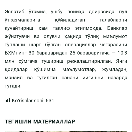
Эслатиб ўтамиз, ушбу лойиҳа доирасида пул
ўтказмаларига қўйиладиган талабларни
кучайтириш ҳам таклиф этилмоқда. Банклар
жўнатувчи ва олувчи ҳақида тўлиқ маълумот
тўплаши шарт бўлган операциялар чегарасини
БҲМнинг 30 бараваридан 25 бараваригача — 10,3
млн сўмгача тушириш режалаштирилган. Янги
қоидалар қўшимча маълумотлар, жумладан,
манзил ва туғилган санани йиғишни назарда
тутади.
Koʻrishlar soni:
631
ТЕГИШЛИ МАТЕРИАЛЛАР