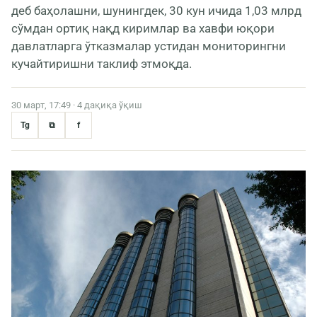
деб баҳолашни, шунингдек, 30 кун ичида 1,03 млрд
сўмдан ортиқ нақд киримлар ва хавфи юқори
давлатларга ўтказмалар устидан мониторингни
кучайтиришни таклиф этмоқда.
30 март, 17:49 · 4 дақиқа ўқиш
Tg
⧉
f