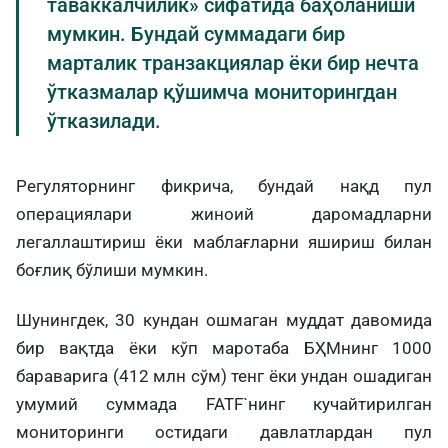
таваккалчилик» сифатида баҳоланиши
мумкин. Бундай суммадаги бир
марталик транзакциялар ёки бир нечта
ўтказмалар қўшимча мониторингдан
ўтказилади.
Регуляторнинг фикрича, бундай нақд пул
операциялари жиноий даромадларни
легаллаштириш ёки маблағларни яшириш билан
боғлиқ бўлиши мумкин.
Шунингдек, 30 кундан ошмаган муддат давомида
бир вақтда ёки кўп маротаба БҲМнинг 1000
бараварига (412 млн сўм) тенг ёки ундан ошадиган
умумий суммада FATF`нинг кучайтирилган
мониторинги остидаги давлатлардан пул