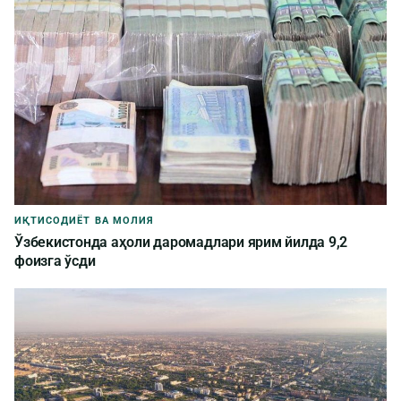
ИҚТИСОДИЁТ ВА МОЛИЯ
Ўзбекистонда аҳоли даромадлари ярим йилда 9,2
фоизга ўсди