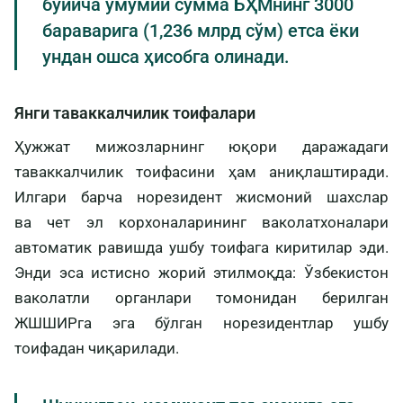
бўйича умумий сумма БҲМнинг 3000
бараварига (1,236 млрд сўм) етса ёки
ундан ошса ҳисобга олинади.
Янги таваккалчилик тоифалари
Ҳужжат мижозларнинг юқори даражадаги
таваккалчилик тоифасини ҳам аниқлаштиради.
Илгари барча норезидент жисмоний шахслар
ва чет эл корхоналарининг ваколатхоналари
автоматик равишда ушбу тоифага киритилар эди.
Энди эса истисно жорий этилмоқда: Ўзбекистон
ваколатли органлари томонидан берилган
ЖШШИРга эга бўлган норезидентлар ушбу
тоифадан чиқарилади.