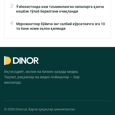
3
Ўзбекистонда кам таъминланган оилаларга қанча
кешбэк тўлаб берилгани очиқланди
4
Мурожаатлар бўйича энг салбий кўрсаткичга эга 10
та банк номи эълон қилинди
Иқтисодиёт, молия ва бизнес ҳақида медиа.
Таҳлил, рақамлар ва видео лойиҳалар — бир
манзилда.
© 2026 Dinor.uz. Барча ҳуқуқлар ҳимояланган.