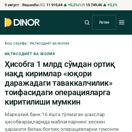
9 август · Якшанба
USD
11 915,64
▲ +0,2%
EUR
13 749,46
▲ +0,2%
Лотин
Бош саҳифа
/
Иқтисодиёт ва молия
ИҚТИСОДИЁТ ВА МОЛИЯ
Ҳисобга 1 млрд сўмдан ортиқ
нақд киримлар «юқори
даражадаги таваккалчилик»
тоифасидаги операцияларга
киритилиши мумкин
Марказий банк 16 ёшга тўлмаган шахслар
ҳисобварақларида маблағларнинг кескин
ҳаракати билан боғлиқ операцияларни гумонли