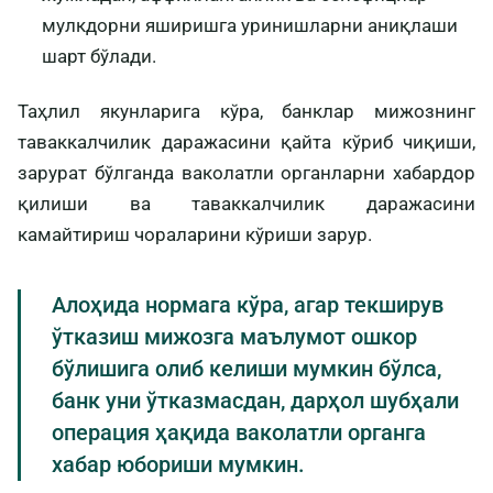
мулкдорни яширишга уринишларни аниқлаши
шарт бўлади.
Таҳлил якунларига кўра, банклар мижознинг
таваккалчилик даражасини қайта кўриб чиқиши,
зарурат бўлганда ваколатли органларни хабардор
қилиши ва таваккалчилик даражасини
камайтириш чораларини кўриши зарур.
Алоҳида нормага кўра, агар текширув
ўтказиш мижозга маълумот ошкор
бўлишига олиб келиши мумкин бўлса,
банк уни ўтказмасдан, дарҳол шубҳали
операция ҳақида ваколатли органга
хабар юбориши мумкин.