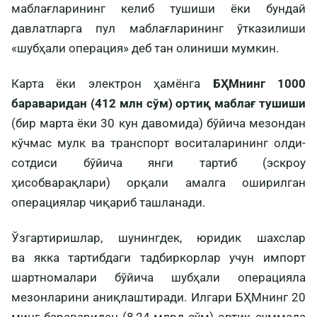
маблағларининг келиб тушиши ёки бундай
давлатларга пул маблағларининг ўтказилиши
«шубҳали операция» деб тан олиниши мумкин.
Карта ёки электрон ҳамёнга
БҲМнинг 1000
бараваридан (412 млн сўм) ортиқ маблағ тушиши
(бир марта ёки 30 кун давомида) бўйича мезондан
кўчмас мулк ва транспорт воситаларининг олди-
сотдиси бўйича янги тартиб (эскроу
ҳисобварақлари) орқали амалга оширилган
операциялар чиқариб ташланади.
Ўзгартиришлар, шунингдек, юридик шахслар
ва якка тартибдаги тадбиркорлар учун импорт
шартномалари бўйича шубҳали операцияла
мезонларини аниқлаштиради. Илгари БҲМнинг 20
минг бараваридан (8,24 млрд сўм) ортиқ суммада