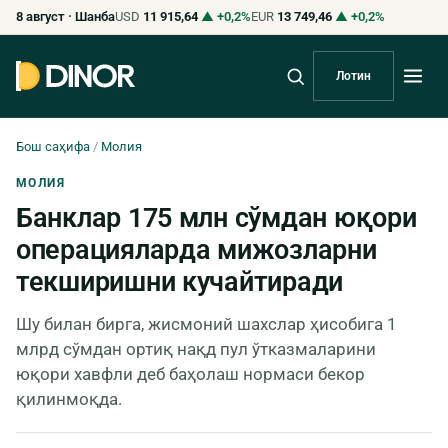
8 август · Шанба
USD
11 915,64
▲ +0,2%
EUR
13 749,46
▲ +0,2%
Лотин
Бош саҳифа
/
Молия
МОЛИЯ
Банклар 175 млн сўмдан юқори
операцияларда мижозларни
текширишни кучайтиради
Шу билан бирга, жисмоний шахслар ҳисобига 1
млрд сўмдан ортиқ нақд пул ўтказмаларини
юқори хавфли деб баҳолаш нормаси бекор
қилинмоқда.