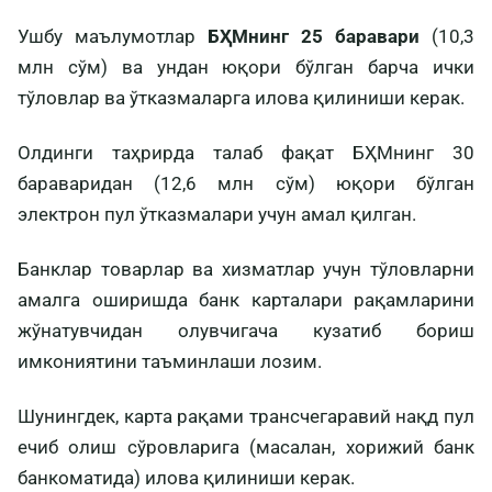
Ушбу маълумотлар
БҲМнинг 25 баравари
(10,3
млн сўм) ва ундан юқори бўлган барча ички
тўловлар ва ўтказмаларга илова қилиниши керак.
Олдинги таҳрирда талаб фақат БҲМнинг 30
бараваридан (12,6 млн сўм) юқори бўлган
электрон пул ўтказмалари учун амал қилган.
Банклар товарлар ва хизматлар учун тўловларни
амалга оширишда банк карталари рақамларини
жўнатувчидан олувчигача кузатиб бориш
имкониятини таъминлаши лозим.
Шунингдек, карта рақами трансчегаравий нақд пул
ечиб олиш сўровларига (масалан, хорижий банк
банкоматида) илова қилиниши керак.