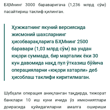
БҲМнинг 3000 бараваригача (1,236 млрд сўм)
пасайтириш таклиф қилинган.
Ҳужжатнинг якуний версиясида
жисмоний шахсларнинг
ҳисобварақларига БҲМнинг 2500
баравари (1,03 млрд сўм) ва ундан
юқори суммада, бир марталик ёки 30
кун давомида нақд пул ўтказиш бўйича
операцияларни «юқори хатарли» деб
ҳисоблаш таклифи киритилмаган.
Шубҳали операция аниқланган тақдирда, тижорат
банклари 10 иш куни ичида ўз имкониятлари
доирасида қуйидагиларни амалга ошириши