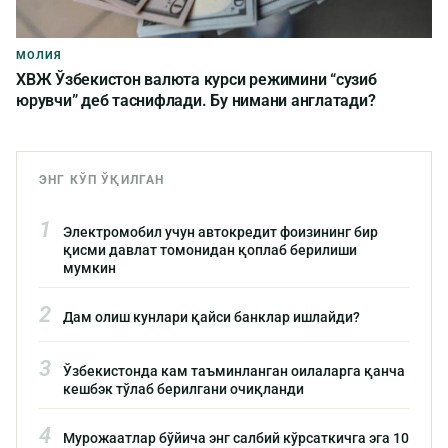
МОЛИЯ
ХВЖ Ўзбекистон валюта курси режимини “сузиб
юрувчи” деб таснифлади. Бу нимани англатади?
ЭНГ КЎП ЎҚИЛГАН
1
Электромобил учун автокредит фоизининг бир
қисми давлат томонидан қоплаб берилиши
мумкин
2
Дам олиш кунлари қайси банклар ишлайди?
3
Ўзбекистонда кам таъминланган оилаларга қанча
кешбэк тўлаб берилгани очиқланди
4
Мурожаатлар бўйича энг салбий кўрсаткичга эга 10