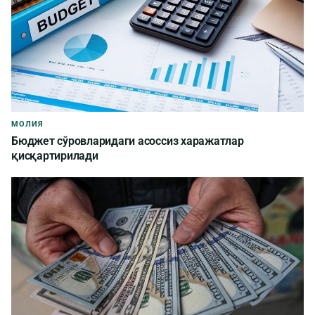
МОЛИЯ
Бюджет сўровларидаги асоссиз харажатлар
қисқартирилади