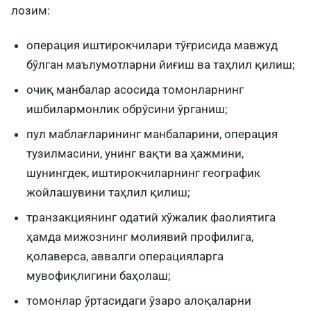
лозим:
операция иштирокчилари тўғрисида мавжуд
бўлган маълумотларни йиғиш ва таҳлил қилиш;
очиқ манбалар асосида томонларнинг
ишбилармонлик обрўсини ўрганиш;
пул маблағларининг манбаларини, операция
тузилмасини, унинг вақти ва ҳажмини,
шунингдек, иштирокчиларнинг географик
жойлашувини таҳлил қилиш;
транзакциянинг одатий хўжалик фаолиятига
ҳамда мижознинг молиявий профилига,
қолаверса, аввалги операцияларга
мувофиқлигини баҳолаш;
томонлар ўртасидаги ўзаро алоқаларни