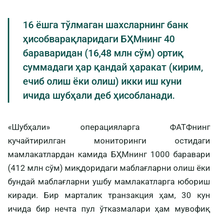
16 ёшга тўлмаган шахсларнинг банк
ҳисобварақларидаги БҲМнинг 40
бараваридан (16,48 млн сўм) ортиқ
суммадаги ҳар қандай ҳаракат (кирим,
ечиб олиш ёки олиш) икки иш куни
ичида шубҳали деб ҳисобланади.
«Шубҳали» операцияларга ФАТФнинг
кучайтирилган мониторинги остидаги
мамлакатлардан камида БҲМнинг 1000 баравари
(412 млн сўм) миқдоридаги маблағларни олиш ёки
бундай маблағларни ушбу мамлакатларга юбориш
киради. Бир марталик транзакция ҳам, 30 кун
ичида бир нечта пул ўтказмалари ҳам мувофиқ