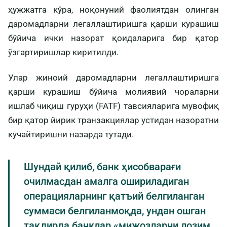
ҳужжатга кўра, ноқонуний фаолиятдан олинган
даромадларни легаллаштиришга қарши курашиш
бўйича ички назорат қоидаларига бир қатор
ўзгартиришлар киритилди.
Улар жиноий даромадларни легаллаштиришга
қарши курашиш бўйича молиявий чораларни
ишлаб чиқиш гуруҳи (FATF) тавсияларига мувофиқ
бир қатор йирик транзакциялар устидан назоратни
кучайтиришни назарда тутади.
Шундай қилиб, банк ҳисобварағи
очилмасдан амалга ошириладиган
операцияларнинг қатъий белгиланган
суммаси белгиланмоқда, ундан ошган
тақдирда банклар «мижозларни лозим