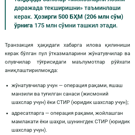
даражада текширишни» таъминлаши
керак.
Ҳозирги 500 БҲМ (206 млн сўм)
ўрнига
175 млн сўмни ташкил этади.
Транзакция ҳақидаги хабарга илова қилиниши
керак бўлган пул ўтказмаларини жўнатувчилар ва
олувчилар тўғрисидаги маълумотлар рўйхати
аниқлаштирилмоқда:
жўнатувчилар учун — операция рақами, яшаш
манзили ва туғилган санаси (жисмоний
шахслар учун) ёки СТИР (юридик шахслар учун);
адресатларга — операция рақами, жойлашган
мамлакати ёки шаҳри, шунингдек СТИР (юридик
шахслар учун).