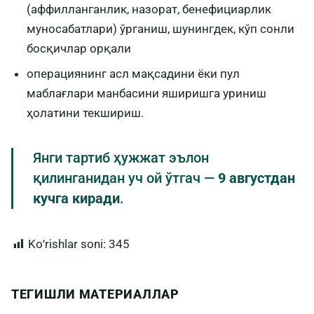
(аффилланганлик, назорат, бенефициарлик
муносабатлари) ўрганиш, шунингдек, кўп сонли
босқичлар орқали
операциянинг асл мақсадини ёки пул
маблағлари манбасини яширишга уриниш
ҳолатини текшириш.
Янги тартиб ҳужжат эълон
қилинганидан уч ой ўтгач —
9 августдан
кучга киради
.
Koʻrishlar soni:
345
ТЕГИШЛИ МАТЕРИАЛЛАР