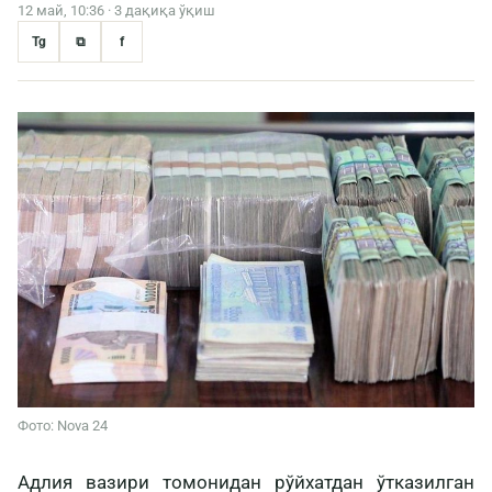
12 май, 10:36 · 3 дақиқа ўқиш
Tg
⧉
f
Фото: Nova 24
Адлия вазири томонидан рўйхатдан ўтказилган