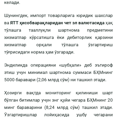
келади.
Шунингдек, импорт товарларига юридик шахслар
ва
ЯТТ ҳисобварақларидан чет эл валютасида
ҳақ
тўлашга тааллуқли шартнома предметини
хизматлар кўрсатишга ёки дебиторлик қарзини
хизматлар орқали тўлашга ўзгартириш
тўғрисидаги норма ҳам ўзгаради.
Эндиликда операцияни «шубҳали» деб эътироф
этиш учун минимал шартнома суммаси БҲМнинг
5000 баравари (2,06 млрд сўм) ни ташкил этади.
Ҳозирги вақтда мониторинг қилиниши шарт
бўлган битимлар учун энг қуйи чегара БҲМнинг 20
минг бараварини (8,24 млрд сўм) ташкил этади.
Ўзгартиришлар лойиҳасида ушбу чегарани