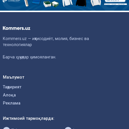
Kommers.uz — иқтисодиёт, молия, бизнес ва
технологиялар
Барча ҳуқуқлар ҳимояланган.
Маълумот
Таҳририят
Алоқа
Реклама
Ижтимоий тармоқларда: