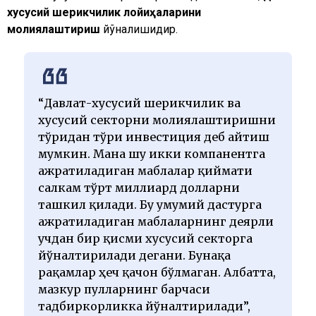
хусусий шерикчилик лойиҳаларини
молиялаштириш
йўналишидир.
“Давлат-хусусий шерикчилик ва
хусусий секторни молиялаштиришни
тўғридан тўғри инвестиция деб айтиш
мумкин. Мана шу икки компанентга
ажратиладиган маблағлар қиймати
салкам тўрт миллиард долларни
ташкил қилади. Бу умумий дастурга
ажратиладиган маблағларнинг деярли
учдан бир қисми хусусий секторга
йўналтирилади дегани. Бунақа
рақамлар ҳеч қачон бўлмаган. Албатта,
мазкур пулларнинг барчаси
тадбиркорликка йўналтирилади”,