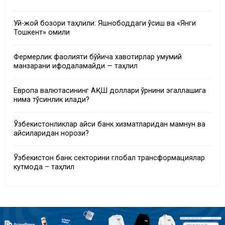
Уй-жой бозори таҳлили: Яшнободдаги ўсиш ва «Янги
Тошкент» омили
Фермерлик фаолияти бўйича хавотирлар умумий
манзарани ифодаламайди — таҳлил
Европа валютасининг АҚШ доллари ўрнини эгаллашига
нима тўсқинлик қилади?
Ўзбекистонликлар қайси банк хизматларидан мамнун ва
қайсиларидан норози?
Ўзбекистон банк секторини глобал трансформациялар
кутмоқда – таҳлил