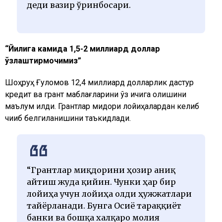
деди вазир ўринбосари.
“Йилига камида 1,5-2 миллиард доллар
ўзлаштирмоқчимиз”
Шоҳруҳ Ғуломов 12,4 миллиард долларлик дастур
кредит ва грант маблағларини ўз ичига олишини
маълум қилди. Грантлар миқдори лойиҳалардан келиб
чиқиб белгиланишини таъкидлади.
“Грантлар миқдорини ҳозир аниқ
айтиш жуда қийин. Чунки ҳар бир
лойиҳа учун лойиҳа олди ҳужжатлари
тайёрланади. Бунга Осиё тараққиёт
банки ва бошқа халқаро молия