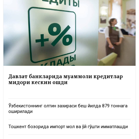
Давлат банкларида муаммоли кредитлар
миқдори кескин ошди
Ўзбекистоннинг олтин захираси беш йилда 879 тоннага
оширилади
Тошкент бозорида импорт мол ва қўй гўшти қимматлашди