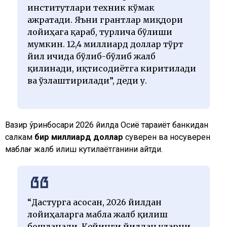
институтлари техник кўмак
ажратади. Яъни грантлар миқдори
лойиҳага қараб, турлича бўлиши
мумкин. 12,4 миллиард доллар тўрт
йил ичида бўлиб-бўлиб жалб
қилинади, иқтисодиётга киритилади
ва ўзлаштирилади”, деди у.
Вазир ўринбосари 2026 йилда Осиё тараққиёт банкидан
салкам
бир миллиард доллар
суверен ва носуверен
маблағ жалб қилиш кутилаётганини айтди.
“Дастурга асосан, 2026 йилдан
лойиҳаларга маблағ жалб қилиш
бошланади. Кейинги йилдан уларни