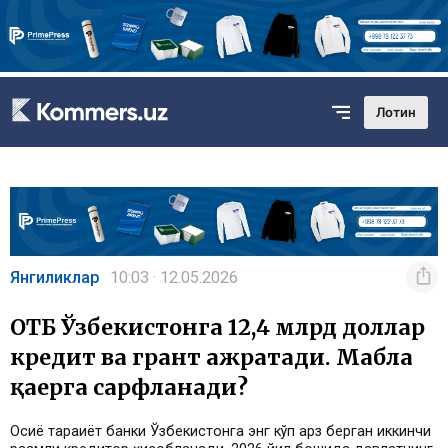
Лотин
Янгиликлар
10:03 · 12.05.2026
ОТБ Ўзбекистонга 12,4 млрд доллар
кредит ва грант ажратади. Маблағ
қаерга сарфланади?
Осиё тараққиёт банки Ўзбекистонга энг кўп қарз берган иккинчи