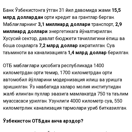
Банк Ўзбекистонга ўтган 31 йил давомида жами
15,5
млрд доллардан
ортиқ кредит ва грантлар берган.
Маблағларнинг
3,1 миллиард доллари
транспорт,
2,9
миллиард доллари
энергетикага йўналтирилган.
Хусусий сектор, давлат бюджети тақчиллигини ёпиш ва
бошқа соҳаларга
7,2 млрд доллар
ажратилган. Сув
таъминоти ва канализацияга
1,4 млрд доллар
берилган.
ОТБ маблағлари ҳисобига республикада 1400
километрдан ортиқ темир, 1700 километрдан ортиқ
автомобил йўлларини модернизация қилиш ва қуришга
эришилган. Ўз навбатида халқаро молия институтидан
жалб қилинган пуллар эвазига мамлакатда 750 та таълим
муассасаси қурилган. Узунлиги 4000 километр сув, 550
километрлик канализация тармоқлари қуриб битказилган.
Ўзбекистон ОТБдан қанча қарздор?