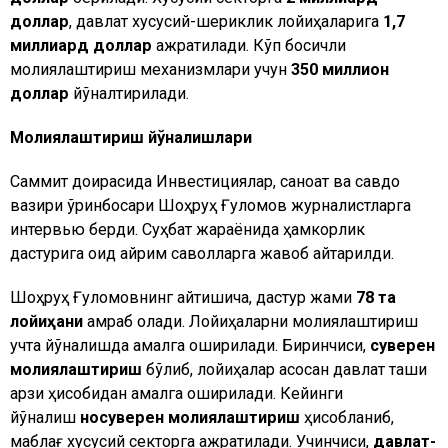
доллар
, давлат хусусий-шериклик лойиҳаларига
1,7
миллиард доллар
ажратилади. Кўп босқичли
молиялаштириш механизмлари учун
350 миллион
доллар
йўналтирилади.
Молиялаштириш йўналишлари
Саммит доирасида Инвестициялар, саноат ва савдо
вазири ўринбосари Шоҳруҳ Ғуломов журналистларга
интервью берди. Суҳбат жараёнида ҳамкорлик
дастурига оид айрим саволларга жавоб қайтарилди.
Шоҳруҳ Ғуломовнинг айтишича, дастур жами
78 та
лойиҳани
қамраб олади. Лойиҳаларни молиялаштириш
учта йўналишда амалга оширилади. Биринчиси,
суверен
молиялаштириш
бўлиб, лойиҳалар асосан давлат ташқи
қарзи ҳисобидан амалга оширилади. Кейинги
йўналиш
носуверен молиялаштириш
ҳисобланиб,
маблағ хусусий секторга ажратилади. Учинчиси,
давлат-