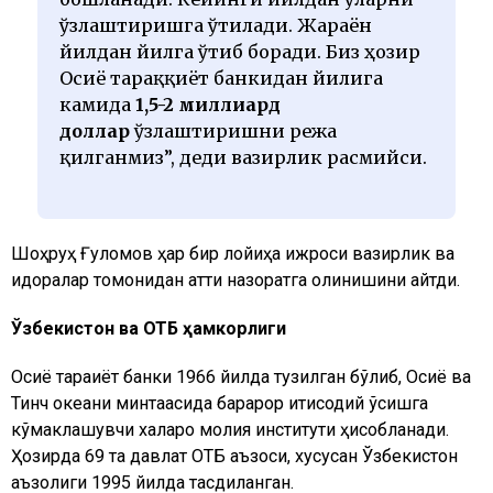
ўзлаштиришга ўтилади. Жараён
йилдан йилга ўтиб боради. Биз ҳозир
Осиё тараққиёт банкидан йилига
камида
1,5-2 миллиард
доллар
ўзлаштиришни режа
қилганмиз”, деди вазирлик расмийси.
Шоҳруҳ Ғуломов ҳар бир лойиҳа ижроси вазирлик ва
идоралар томонидан қаттиқ назоратга олинишини айтди.
Ўзбекистон ва ОТБ ҳамкорлиги
Осиё тараққиёт банки 1966 йилда тузилган бўлиб, Осиё ва
Тинч океани минтақасида барқарор иқтисодий ўсишга
кўмаклашувчи халқаро молия институти ҳисобланади.
Ҳозирда 69 та давлат ОТБ аъзоси, хусусан Ўзбекистон
аъзолиги 1995 йилда тасдиқланган.