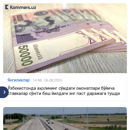
Янгиликлар
14:48 · 06.08.2026
Ўзбекистонда аҳолининг сўмдаги омонатлари бўйича
ставкалар сўнгги беш йилдаги энг паст даражага тушди