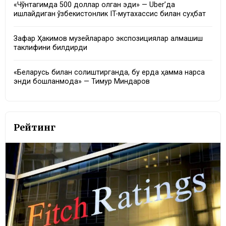
«Чўнтагимда 500 доллар қолган эди» — Uber’да
ишлайдиган ўзбекистонлик IT-мутахассис билан суҳбат
Зафар Ҳакимов музейлараро экспозициялар алмашиш
таклифини билдирди
«Беларусь билан солиштирганда, бу ерда ҳамма нарса
энди бошланмоқда» — Тимур Миндаров
Рейтинг