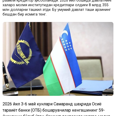
рақамли кредитор ҳисобланади. 2026 йил бошида давлатнинг
халқаро молия институтидан кредитлари қолдиғи 8 млрд 355
млн долларни ташкил этди. Бу умумий давлат ташқи қарзининг
бешдан бир қисмига тенг.
2026 йил 3-6 май кунлари Самарқанд шаҳрида Осиё
тараққиёт банки (ОТБ) бошқарувчилар кенгашининг 59-