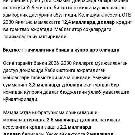
йиғилиши бўлиб ўтди. Саммит доирасида халқаро молия
институти Ўзбекистон билан беш йилга мўлжалланган
ҳамкорлик дастурини қабул қилди. Келишувга асосан, ОТБ
2030 йилгача мамлакатга
12,4 миллиард доллар
кредит
ва грантлар ажратади. Маблағ қатор соҳалардаги
лойиҳаларга йўналтирилади.
Бюджет тақчиллигини ёпишга кўпроқ қарз олинади
Осиё тараққиёт банки 2026-2030 йилларга мўлжалланган
дастур доирасида Ўзбекистонга ажратадиган
маблағлари тақсимотини қисқача очиқлади. Умумий
сумманинг
3,3 миллиард доллари
ёки тўртдан бир
қисмидан кўпроғи давлат бюджетини қўллаб-қувватлашга
йўналтирилади.
Мамлакатда инфратузилма лойиҳаларини
молиялаштиришга
2,6 миллиард доллар
, натижага
асосланган кредитлашга
2,2 миллиард
доллар
берилади. Хусусий секторга
2 миллиард