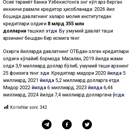
Осиё тараққиёт банки Ўзбекистонга энг кўп қарз берган
иккинчи рақамли кредитор ҳисобланади. 2026 йил
бошида давлатнинг халқаро молия институтидан
кредитлари қолдиғи
8 млрд 355 млн
долларни
ташкил
этди
. Бу умумий давлат ташқи
қарзининг бешдан бир қисмига тенг.
Охирги йилларда давлатнинг ОТБдан олган кредитлари
қолдиғи кўпайиб бормоқда. Масалан, 2019 йилда жами
қолдиқ 3,9 миллиард доллар бўлиб, умумий ташқи қарзнинг
25 фоизига тенг
эди
. Кредитлар миқдори 2020
йилда
5
миллиард, 2021
йилда
5,2 миллиард долларга етди.
Миқдор 2022
йилда
6 миллиард, 2023
йилда
6,44
миллиард, 2024 йилда 7,4 миллиард долларгача
ўсди
.
Koʻrishlar soni:
342