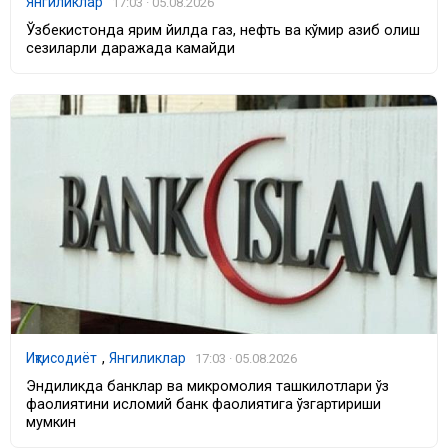
Янгиликлар
17:03 · 05.08.2026
Ўзбекистонда ярим йилда газ, нефть ва кўмир қазиб олиш
сезиларли даражада камайди
Иқтисодиёт
,
Янгиликлар
17:03 · 05.08.2026
Эндиликда банклар ва микромолия ташкилотлари ўз
фаолиятини исломий банк фаолиятига ўзгартириши
мумкин