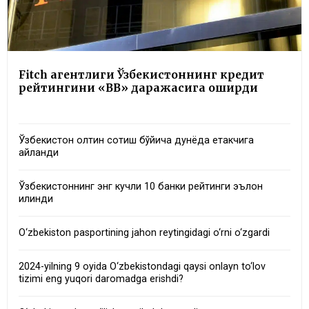
Fitch агентлиги Ўзбекистоннинг кредит
рейтингини «BB» даражасига оширди
Ўзбекистон олтин сотиш бўйича дунёда етакчига
айланди
Ўзбекистоннинг энг кучли 10 банки рейтинги эълон
қилинди
O‘zbekiston pasportining jahon reytingidagi o‘rni o‘zgardi
2024-yilning 9 oyida O‘zbekistondagi qaysi onlayn to‘lov
tizimi eng yuqori daromadga erishdi?