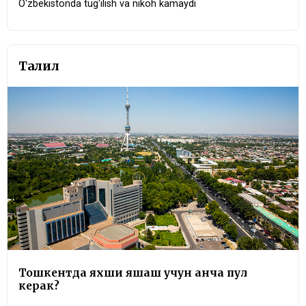
O‘zbekistonda tug‘ilish va nikoh kamaydi
Таҳлил
Тошкентда яхши яшаш учун қанча пул
керак?