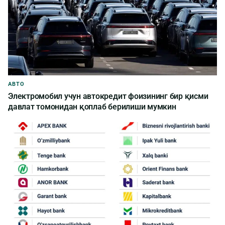
АВТО
Электромобил учун автокредит фоизининг бир қисми
давлат томонидан қоплаб берилиши мумкин