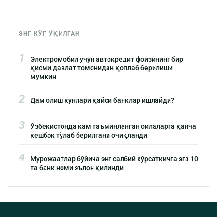
ЭНГ КЎП ЎҚИЛГАН
1
Электромобил учун автокредит фоизининг бир
қисми давлат томонидан қоплаб берилиши
мумкин
2
Дам олиш кунлари қайси банклар ишлайди?
3
Ўзбекистонда кам таъминланган оилаларга қанча
кешбэк тўлаб берилгани очиқланди
4
Мурожаатлар бўйича энг салбий кўрсаткичга эга 10
та банк номи эълон қилинди