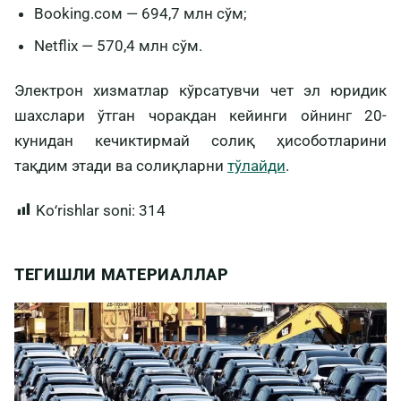
Вooking.сом — 694,7 млн сўм;
Netflix — 570,4 млн сўм.
Электрон хизматлар кўрсатувчи чет эл юридик
шахслари ўтган чоракдан кейинги ойнинг 20-
кунидан кечиктирмай солиқ ҳисоботларини
тақдим этади ва солиқларни
тўлайди
.
Koʻrishlar soni:
314
ТЕГИШЛИ МАТЕРИАЛЛАР