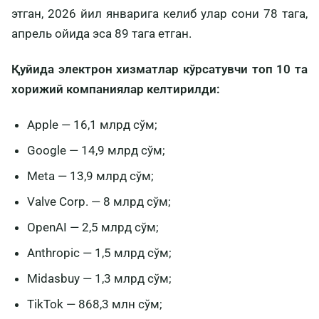
этган, 2026 йил январига келиб улар сони 78 тага,
апрель ойида эса 89 тага етган.
Қуйида электрон хизматлар кўрсатувчи топ 10 та
хорижий компаниялар келтирилди:
Apple — 16,1 млрд сўм;
Google — 14,9 млрд сўм;
Meta — 13,9 млрд сўм;
Valve Corp. — 8 млрд сўм;
OpenAI — 2,5 млрд сўм;
Anthropic — 1,5 млрд сўм;
Midasbuy — 1,3 млрд сўм;
TikTok — 868,3 млн сўм;