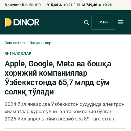
8 август · Шанба
USD
11 915,64
▲ +0,2%
EUR
13 749,46
▲ +0,2%
Лотин
Бош саҳифа
/
Янгиликлар
ЯНГИЛИКЛАР
Apple, Google, Meta ва бошқа
хорижий компаниялар
Ўзбекистонда 65,7 млрд сўм
солиқ тўлади
2024 йил январида Ўзбекистон ҳудудида электрон
хизматлар кўрсатувчи 55 та компания бўлган.
2026 йил апрель ойига келиб эса 89 тага етган.