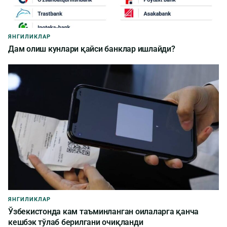
ЯНГИЛИКЛАР
Дам олиш кунлари қайси банклар ишлайди?
ЯНГИЛИКЛАР
Ўзбекистонда кам таъминланган оилаларга қанча
кешбэк тўлаб берилгани очиқланди