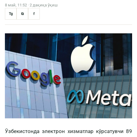
8 май, 11:52 · 2 дақиқа ўқиш
Tg
⧉
f
Ўзбекистонда электрон хизматлар кўрсатувчи 89