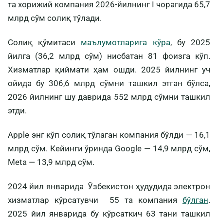
та хорижий компания 2026-йилнинг I чорагида 65,7
млрд сўм солиқ тўлади.
Солиқ қўмитаси
маълумотларига кўра
, бу 2025
йилга (36,2 млрд сўм) нисбатан 81 фоизга кўп.
Хизматлар қиймати ҳам ошди. 2025 йилнинг уч
ойида бу 306,6 млрд сўмни ташкил этган бўлса,
2026 йилнинг шу даврида 552 млрд сўмни ташкил
этди.
Apple энг кўп солиқ тўлаган компания бўлди — 16,1
млрд сўм. Кейинги ўринда Google — 14,9 млрд сўм,
Meta — 13,9 млрд сўм.
2024 йил январида Ўзбекистон ҳудудида электрон
хизматлар кўрсатувчи 55 та компания
бўлган
.
2025 йил январида бу кўрсаткич 63 тани ташкил