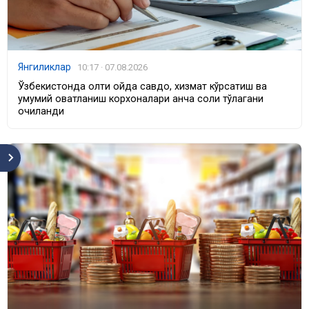
Янгиликлар
10:17 · 07.08.2026
Ўзбекистонда олти ойда савдо, хизмат кўрсатиш ва
умумий овқатланиш корхоналари қанча солиқ тўлагани
очиқланди