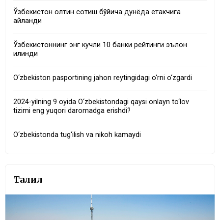
Ўзбекистон олтин сотиш бўйича дунёда етакчига
айланди
Ўзбекистоннинг энг кучли 10 банки рейтинги эълон
қилинди
O‘zbekiston pasportining jahon reytingidagi o‘rni o‘zgardi
2024-yilning 9 oyida O‘zbekistondagi qaysi onlayn to‘lov
tizimi eng yuqori daromadga erishdi?
O‘zbekistonda tug‘ilish va nikoh kamaydi
Таҳлил