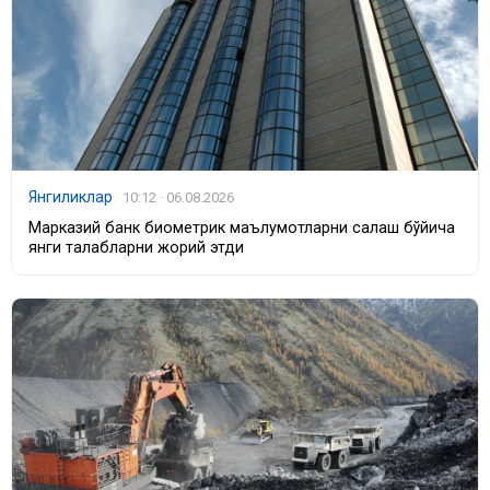
Янгиликлар
10:12 · 06.08.2026
Марказий банк биометрик маълумотларни сақлаш бўйича
янги талабларни жорий этди