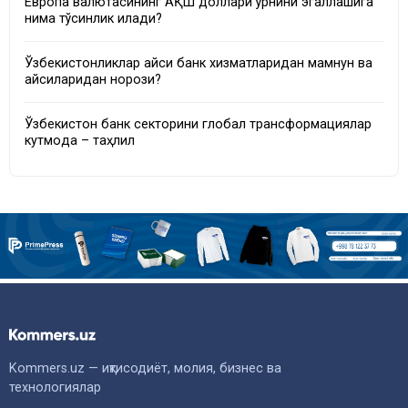
Европа валютасининг АҚШ доллари ўрнини эгаллашига
нима тўсқинлик қилади?
Ўзбекистонликлар қайси банк хизматларидан мамнун ва
қайсиларидан норози?
Ўзбекистон банк секторини глобал трансформациялар
кутмоқда – таҳлил
Kommers.uz — иқтисодиёт, молия, бизнес ва
технологиялар