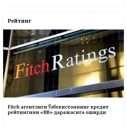
Рейтинг
Fitch агентлиги Ўзбекистоннинг кредит
рейтингини «BB» даражасига оширди