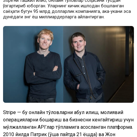
Stipe’ни ташкил қилиб, онлайн тўловлар соҳасини тубдан
ўзгартириб юборган. Уларнинг кичик қишлоқдан бошланган
саёҳати бугун 95 млрд долларлик компанияга, ака-укани эса
дунёдаги энг ёш миллиардерларга айлантирган.
Stripe — бу онлайн тўловларни қабул қилиш, молиявий
операцияларни бошқариш ва бизнесни кенгайтириш учун
мўлжалланган API’лар тўпламига асосланган платформа.
2010 йилда Патрик (ўша пайтда 21 ёшда) ва Жон