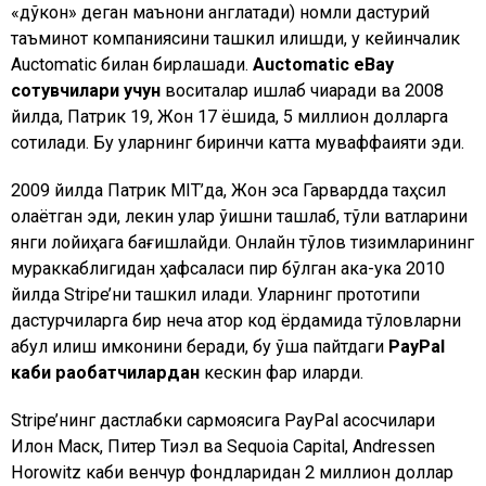
«дўкон» деган маънони англатади) номли дастурий
таъминот компаниясини ташкил қилишди, у кейинчалик
Auctomatic билан бирлашади.
Auctomatic eBay
сотувчилари учун
воситалар ишлаб чиқаради ва 2008
йилда, Патрик 19, Жон 17 ёшида, 5 миллион долларга
сотилади. Бу уларнинг биринчи катта муваффақияти эди.
2009 йилда Патрик MIT’да, Жон эса Гарвардда таҳсил
олаётган эди, лекин улар ўқишни ташлаб, тўлиқ вақтларини
янги лойиҳага бағишлайди. Онлайн тўлов тизимларининг
мураккаблигидан ҳафсаласи пир бўлган ака-ука 2010
йилда Stripe’ни ташкил қилади. Уларнинг прототипи
дастурчиларга бир неча қатор код ёрдамида тўловларни
қабул қилиш имконини беради, бу ўша пайтдаги
PayPal
каби рақобатчилардан
кескин фарқ қиларди.
Stripe’нинг дастлабки сармоясига PayPal асосчилари
Илон Маск, Питер Тиэл ва Sequoia Capital, Andressen
Horowitz каби венчур фондларидан 2 миллион доллар