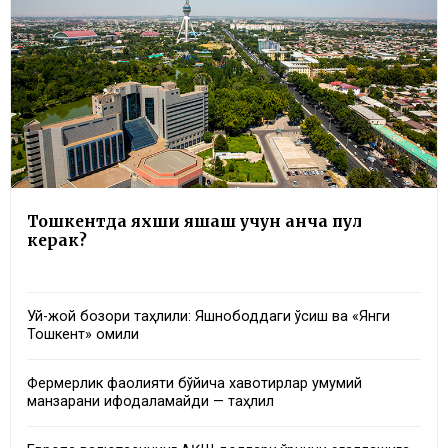
Тошкентда яхши яшаш учун қанча пул
керак?
Уй-жой бозори таҳлили: Яшнободдаги ўсиш ва «Янги
Тошкент» омили
Фермерлик фаолияти бўйича хавотирлар умумий
манзарани ифодаламайди — таҳлил