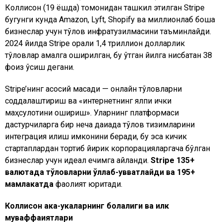
Коллисон (19 ёшда) томонидан ташкил этилган Stripe
бугунги кунда Amazon, Lyft, Shopify ва миллионлаб бошқа
бизнеслар учун тўлов инфратузилмасини таъминлайди.
2024 йилда Stripe орқали 1,4 триллион долларлик
тўловлар амалга оширилган, бу ўтган йилга нисбатан 38
фоиз ўсиш дегани.
Stripe’нинг асосий мақсади — онлайн тўловларни
соддалаштириш ва «интернетнинг ялпи ички
маҳсулотини ошириш». Уларнинг платформаси
дастурчиларга бир неча дақиқада тўлов тизимларини
интеграция қилиш имконини беради, бу эса кичик
стартаплардан тортиб йирик корпорацияларгача бўлган
бизнеслар учун идеал ечимга айланди.
Stripe 135+
валютада тўловларни қўллаб-қувватлайди ва 195+
мамлакатда
фаолият юритади.
Коллисон ака-укаларнинг болалиги ва илк
муваффақиятлари