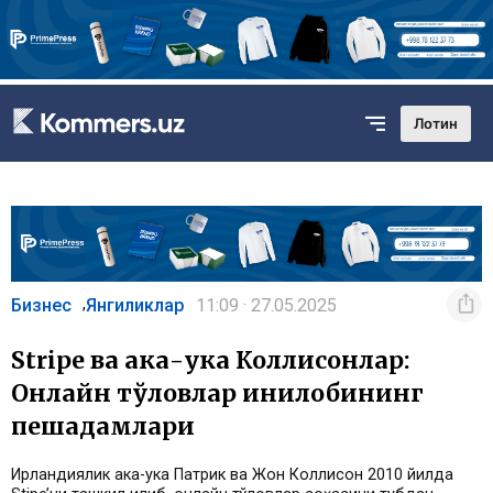
Лотин
Бизнес
Янгиликлар
11:09 · 27.05.2025
,
Stripe ва ака-ука Коллисонлар:
Онлайн тўловлар инқилобининг
пешқадамлари
Ирландиялик ака-ука Патрик ва Жон Коллисон 2010 йилда