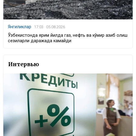
Янгиликлар
17:03 · 05.08.2026
Ўзбекистонда ярим йилда газ, нефть ва кўмир қазиб олиш
сезиларли даражада камайди
Интервью