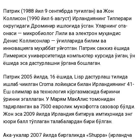
Патрик (1988 йил 9 сентябрда туғилган) ва Жон
Коллисон (1990 йил 6 август) Ирландиянинг Типперари
округидаги Дроминир қишлоғида ўсган. Уларнинг ота-
онаси — микробиолог Лили ва электрон муҳандис
Денис Коллисонлар — ўғилларида билим ва
инновацияга муҳаббат уйғотган. Патрик саккиз ёшида
Лимериcк университетида компьютер курсида ўқиган, ўн
ёшида эса дастурлашни ўргана бошлаган.
Патрик 2005 йилда, 16 ёшида, Lisp дастурлаш тилида
ишлаб чиқилган Croma лойиҳаси билан Ирландиянинг 41-
Ёш олимлар ва технология кўргазмасида биринчи
ўринни эгаллаган. У Марям МакАлис томонидан
тақдирланган ва 7500 евролик мукофотга сазовор бўлди.
Жон эса 2009 йилда Ирландия битирув имтиҳонида энг
юқори балл тўплаган талабалардан бири бўлган.
Ака-укалар 2007 йилда биргаликда «Shuppa» (ирландча