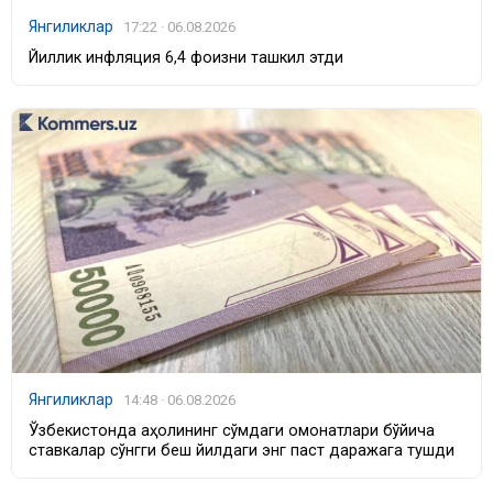
Янгиликлар
17:22 · 06.08.2026
Йиллик инфляция 6,4 фоизни ташкил этди
Янгиликлар
14:48 · 06.08.2026
Ўзбекистонда аҳолининг сўмдаги омонатлари бўйича
ставкалар сўнгги беш йилдаги энг паст даражага тушди