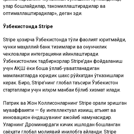
улар бошлайдилар, такомиллаштирадилар ва
оптималлаштирадилар», деган эди.
Ўзбекистонда Stripe
Stripe ҳозирча Ўзбекистонда тўлиқ фаолият юритмайди,
чунки маҳаллий банк тизимлари ва қонунчилик
чекловлари интеграцияни қийинлаштиради.
Ўзбекистонлик тадбиркорлар Stripe’дан фойдаланиш
учун АҚШ ёки бошқа қўллаб-қувватланадиган
мамлакатларда юридик шахс рўйхатдан ўтказишлари
керак. Бироқ, Stripe’нинг глобал таъсири Ўзбекистон
стартаплари учун илҳом манбаи бўлиб хизмат қилади.
Патрик ва Жон Коллисонларнинг Stripe орқали эришган
муваффақияти — бу интеллектуал қизиқиш, қатъият ва
инновацион ёндашувнинг ажойиб намунасидир.
Уларнинг Дроминирдаги кичик қишлоқдан бошланган
саёҳати глобал молиявий инқилобга айланди. Stripe