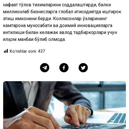
нафақат тўлов тизимларини соддалаштирди, балки
миллионлаб бизнесларга глобал иқтисодиётда иштирок
этиш имконини берди. Коллисонлар ўзларининг
камтарона муносабати ва доимий инновацияларга
интилиши билан келажак авлод тадбиркорлари учун
илҳом манбаи бўлиб қолмоқда.
Koʻrishlar soni:
437