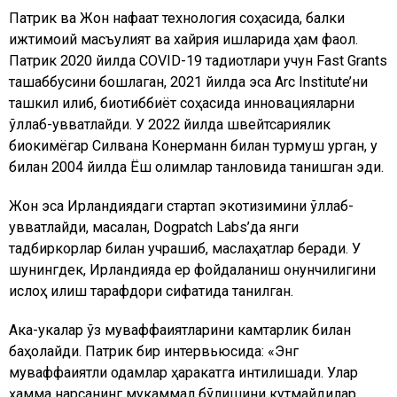
Патрик ва Жон нафақат технология соҳасида, балки
ижтимоий масъулият ва хайрия ишларида ҳам фаол.
Патрик 2020 йилда COVID-19 тадқиқотлари учун Fast Grants
ташаббусини бошлаган, 2021 йилда эса Arc Institute’ни
ташкил қилиб, биотиббиёт соҳасида инновацияларни
қўллаб-қувватлайди. У 2022 йилда швейтсариялик
биокимёгар Силвана Конерманн билан турмуш қурган, у
билан 2004 йилда Ёш олимлар танловида танишган эди.
Жон эса Ирландиядаги стартап экотизимини қўллаб-
қувватлайди, масалан, Dogpatch Labs’да янги
тадбиркорлар билан учрашиб, маслаҳатлар беради. У
шунингдек, Ирландияда ер фойдаланиш қонунчилигини
ислоҳ қилиш тарафдори сифатида танилган.
Ака-укалар ўз муваффақиятларини камтарлик билан
баҳолайди. Патрик бир интервьюсида: «Энг
муваффақиятли одамлар ҳаракатга интилишади. Улар
ҳамма нарсанинг мукаммал бўлишини кутмайдилар,