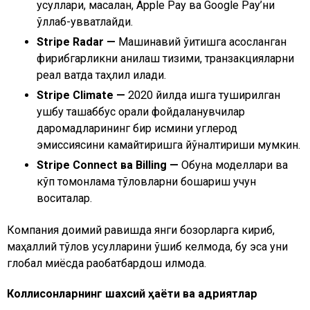
усуллари, масалан, Apple Pay ва Google Pay’ни
қўллаб-қувватлайди.
Stripe Radar —
Машинавий ўқитишга асосланган
фирибгарликни аниқлаш тизими, транзакцияларни
реал вақтда таҳлил қилади.
Stripe Climate —
2020 йилда ишга туширилган
ушбу ташаббус орқали фойдаланувчилар
даромадларининг бир қисмини углерод
эмиссиясини камайтиришга йўналтириши мумкин.
Stripe Connect ва Billing —
Обуна моделлари ва
кўп томонлама тўловларни бошқариш учун
воситалар.
Компания доимий равишда янги бозорларга кириб,
маҳаллий тўлов усулларини қўшиб келмоқда, бу эса уни
глобал миқёсда рақобатбардош қилмоқда.
Коллисонларнинг шахсий ҳаёти ва қадриятлар