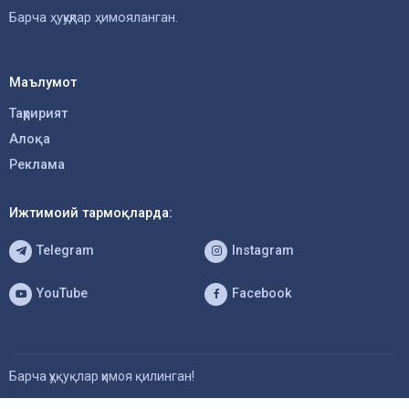
Барча ҳуқуқлар ҳимояланган.
Маълумот
Таҳририят
Алоқа
Реклама
Ижтимоий тармоқларда:
Telegram
Instagram
YouTube
Facebook
Барча ҳуқуқлар ҳимоя қилинган!