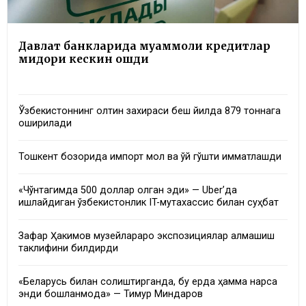
Давлат банкларида муаммоли кредитлар
миқдори кескин ошди
Ўзбекистоннинг олтин захираси беш йилда 879 тоннага
оширилади
Тошкент бозорида импорт мол ва қўй гўшти қимматлашди
«Чўнтагимда 500 доллар қолган эди» — Uber’да
ишлайдиган ўзбекистонлик IT-мутахассис билан суҳбат
Зафар Ҳакимов музейлараро экспозициялар алмашиш
таклифини билдирди
«Беларусь билан солиштирганда, бу ерда ҳамма нарса
энди бошланмоқда» — Тимур Миндаров