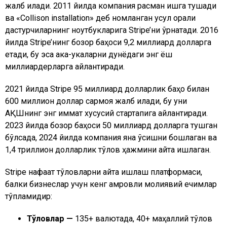
жалб қилади. 2011 йилда компания расман ишга тушади
ва «Collison installation» деб номланган усул орқали
дастурчиларнинг ноутбукларига Stripe’ни ўрнатади. 2016
йилда Stripe’нинг бозор баҳоси 9,2 миллиард долларга
етади, бу эса ака-укаларни дунёдаги энг ёш
миллиардерларга айлантиради.
2021 йилда Stripe 95 миллиард долларлик баҳо билан
600 миллион доллар сармоя жалб қилади, бу уни
АҚШнинг энг қиммат хусусий стартапига айлантиради.
2023 йилда бозор баҳоси 50 миллиард долларга тушган
бўлсада, 2024 йилда компания яна ўсишни бошлаган ва
1,4 триллион долларлик тўлов ҳажмини қайта ишлаган.
Stripe нафақат тўловларни қайта ишлаш платформаси,
балки бизнеслар учун кенг қамровли молиявий ечимлар
тўпламидир:
Тўловлар —
135+ валютада, 40+ маҳаллий тўлов