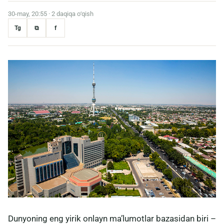
30
may, 20:55 · 2 daqiqa oʻqish
Tg
⧉
f
Dunyoning eng yirik onlayn maʼlumotlar bazasidan biri –