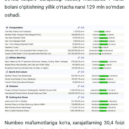
bolani oʻqitishning yillik oʻrtacha narxi 129 mln soʻmdan
oshadi.
Numbeo maʼlumotlariga koʻra, xarajatlarning 30,4 foizi