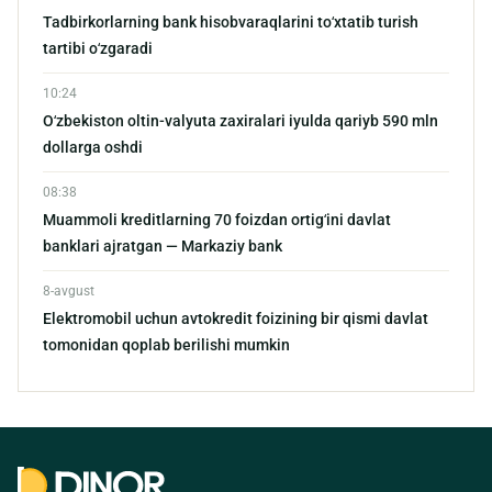
Tadbirkorlarning bank hisobvaraqlarini toʻxtatib turish
tartibi oʻzgaradi
10:24
Oʻzbekiston oltin-valyuta zaxiralari iyulda qariyb 590 mln
dollarga oshdi
08:38
Muammoli kreditlarning 70 foizdan ortigʻini davlat
banklari ajratgan — Markaziy bank
8
avgust
Elektromobil uchun avtokredit foizining bir qismi davlat
tomonidan qoplab berilishi mumkin