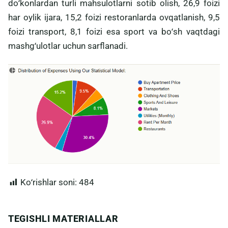
doʻkonlardan turli mahsulotlarni sotib olish, 26,9 foizi
har oylik ijara, 15,2 foizi restoranlarda ovqatlanish, 9,5
foizi transport, 8,1 foizi esa sport va boʻsh vaqtdagi
mashgʻulotlar uchun sarflanadi.
Koʻrishlar soni:
484
TEGISHLI MATERIALLAR