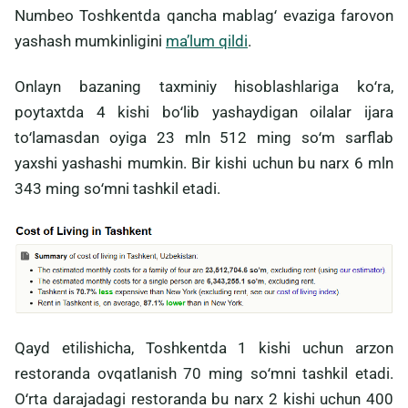
Numbeo Toshkentda qancha mablagʻ evaziga farovon
yashash mumkinligini
maʼlum qildi
.
Onlayn bazaning taxminiy hisoblashlariga koʻra,
poytaxtda 4 kishi boʻlib yashaydigan oilalar ijara
toʻlamasdan oyiga 23 mln 512 ming soʻm sarflab
yaxshi yashashi mumkin. Bir kishi uchun bu narx 6 mln
343 ming soʻmni tashkil etadi.
Qayd etilishicha, Toshkentda 1 kishi uchun arzon
restoranda ovqatlanish 70 ming soʻmni tashkil etadi.
Oʻrta darajadagi restoranda bu narx 2 kishi uchun 400