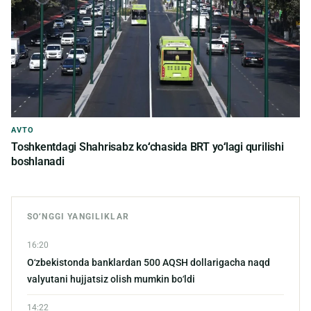
AVTO
Toshkentdagi Shahrisabz koʻchasida BRT yoʻlagi qurilishi
boshlanadi
SOʻNGGI YANGILIKLAR
16:20
Oʻzbekistonda banklardan 500 AQSH dollarigacha naqd
valyutani hujjatsiz olish mumkin boʻldi
14:22