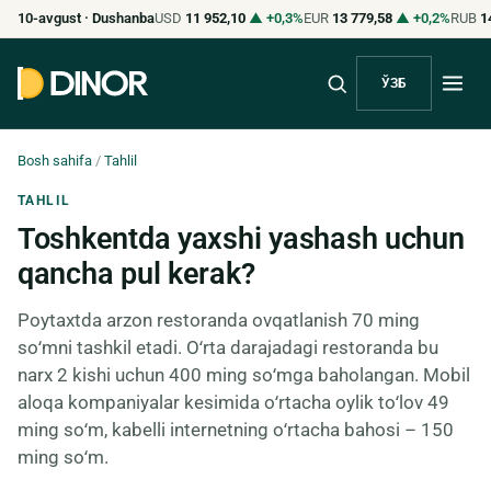
10
avgust · Dushanba
USD
11 952,10
▲ +0,3%
EUR
13 779,58
▲ +0,2%
RUB
1
ЎЗБ
Bosh sahifa
/
Tahlil
TAHLIL
Toshkentda yaxshi yashash uchun
qancha pul kerak?
Poytaxtda arzon restoranda ovqatlanish 70 ming
soʻmni tashkil etadi. Oʻrta darajadagi restoranda bu
narx 2 kishi uchun 400 ming soʻmga baholangan. Mobil
aloqa kompaniyalar kesimida oʻrtacha oylik toʻlov 49
ming soʻm, kabelli internetning oʻrtacha bahosi – 150
ming soʻm.