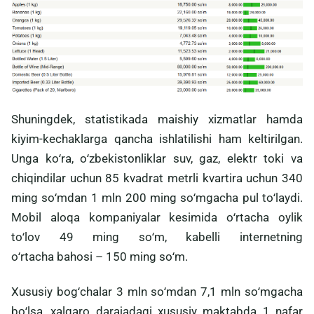
Shuningdek, statistikada maishiy xizmatlar hamda
kiyim-kechaklarga qancha ishlatilishi ham keltirilgan.
Unga koʻra, oʻzbekistonliklar suv, gaz, elektr toki va
chiqindilar uchun 85 kvadrat metrli kvartira uchun 340
ming soʻmdan 1 mln 200 ming soʻmgacha pul toʻlaydi.
Mobil aloqa kompaniyalar kesimida oʻrtacha oylik
toʻlov 49 ming soʻm, kabelli internetning
oʻrtacha bahosi – 150 ming soʻm.
Xususiy bogʻchalar 3 mln soʻmdan 7,1 mln soʻmgacha
boʻlsa, xalqaro darajadagi xususiy maktabda 1 nafar