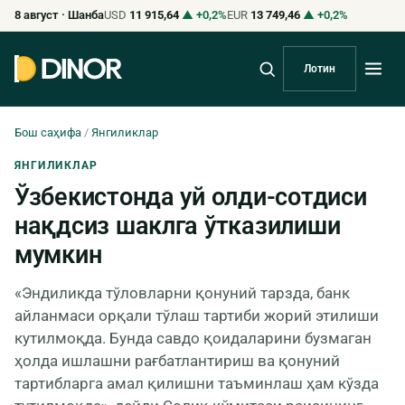
8 август · Шанба
USD
11 915,64
▲ +0,2%
EUR
13 749,46
▲ +0,2%
Лотин
Бош саҳифа
/
Янгиликлар
ЯНГИЛИКЛАР
Ўзбекистонда уй олди-сотдиси
нақдсиз шаклга ўтказилиши
мумкин
«Эндиликда тўловларни қонуний тарзда, банк
айланмаси орқали тўлаш тартиби жорий этилиши
кутилмоқда. Бунда савдо қоидаларини бузмаган
ҳолда ишлашни рағбатлантириш ва қонуний
тартибларга амал қилишни таъминлаш ҳам кўзда