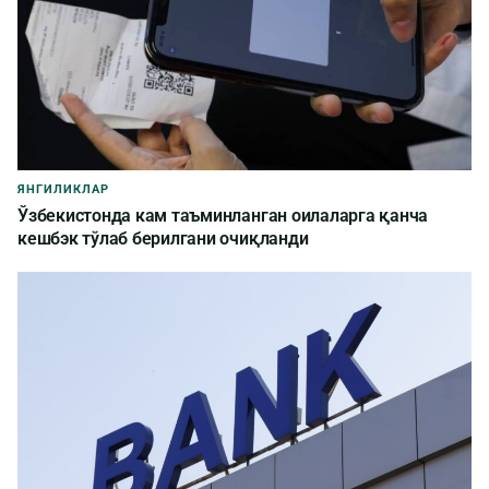
ЯНГИЛИКЛАР
Ўзбекистонда кам таъминланган оилаларга қанча
кешбэк тўлаб берилгани очиқланди