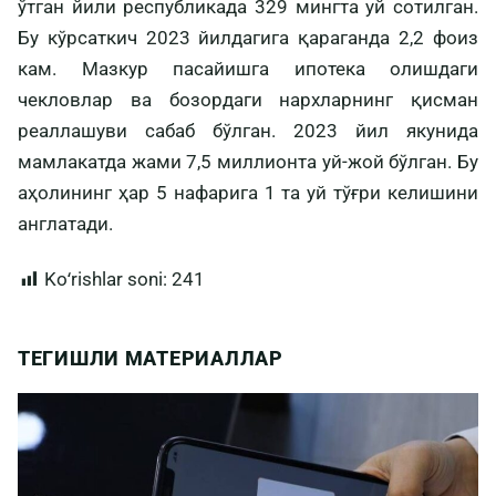
ўтган йили республикада 329 мингта уй сотилган.
Бу кўрсаткич 2023 йилдагига қараганда 2,2 фоиз
кам. Мазкур пасайишга ипотека олишдаги
чекловлар ва бозордаги нархларнинг қисман
реаллашуви сабаб бўлган. 2023 йил якунида
мамлакатда жами 7,5 миллионта уй-жой бўлган. Бу
аҳолининг ҳар 5 нафарига 1 та уй тўғри келишини
англатади.
Koʻrishlar soni:
241
ТЕГИШЛИ МАТЕРИАЛЛАР