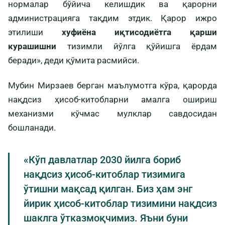
нормалар бўйича келишдик ва қарорни
администрацияга тақдим этдик. Қарор ижро
этилиши
хуфиёна иқтисодиётга қарши
курашишни
тизимли йўлга қўйишга ёрдам
беради», деди қўмита расмийси.
Мубин Мирзаев берган маълумотга кўра, қарорда
нақдсиз ҳисоб-китобларни амалга ошириш
механизми кўчмас мулклар савдосидан
бошланади.
«Кўп давлатлар 2030 йилга бориб
нақдсиз ҳисоб-китоблар тизимига
ўтишни мақсад қилган. Биз ҳам энг
йирик ҳисоб-китоблар тизимини нақдсиз
шаклга ўтказмоқчимиз. Яъни буни