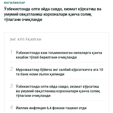
ЯНГИЛИКЛАР
Ўзбекистонда олти ойда савдо, хизмат кўрсатиш ва
умумий овқатланиш корхоналари қанча солиқ
тўлагани очиқланди
ЭНГ КЎП ЎҚИЛГАН
1
Ўзбекистонда кам таъминланган оилаларга қанча
кешбэк тўлаб берилгани очиқланди
2
Мурожаатлар бўйича энг салбий кўрсаткичга эга 10
та банк номи эълон қилинди
3
Ўзбекистонда олти ойда савдо, хизмат кўрсатиш
ва умумий овқатланиш корхоналари қанча солиқ
тўлагани очиқланди
4
Йиллик инфляция 6,4 фоизни ташкил этди