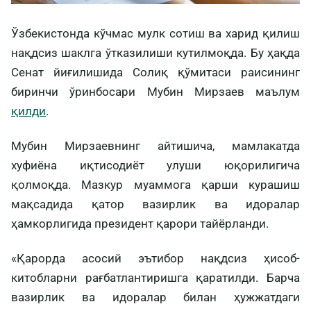
Ўзбекистонда кўчмас мулк сотиш ва харид қилиш
нақдсиз шаклга ўтказилиши кутилмоқда. Бу ҳақда
Сенат йиғилишида Солиқ қўмитаси раисининг
биринчи ўринбосари Мубин Мирзаев маълум
қилди
.
Мубин Мирзаевнинг айтишича, мамлакатда
хуфиёна иқтисодиёт улуши юқорилигича
қолмоқда. Мазкур муаммога қарши курашиш
мақсадида қатор вазирлик ва идоралар
ҳамкорлигида президент қарори тайёрланди.
«Қарорда асосий эътибор нақдсиз ҳисоб-
китобларни рағбатлантиришга қаратилди. Барча
вазирлик ва идоралар билан ҳужжатдаги