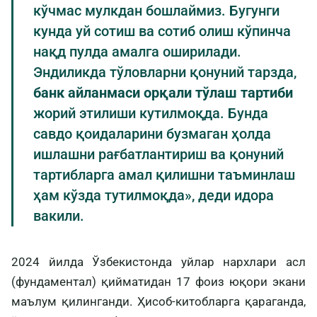
кўчмас мулкдан бошлаймиз. Бугунги
кунда уй сотиш ва сотиб олиш кўпинча
нақд пулда амалга оширилади.
Эндиликда тўловларни қонуний тарзда,
банк айланмаси орқали тўлаш тартиби
жорий этилиши кутилмоқда. Бунда
савдо қоидаларини бузмаган ҳолда
ишлашни рағбатлантириш ва қонуний
тартибларга амал қилишни таъминлаш
ҳам кўзда тутилмоқда», деди идора
вакили.
2024 йилда Ўзбекистонда уйлар нархлари асл
(фундаментал) қийматидан 17 фоиз юқори экани
маълум қилинганди. Ҳисоб-китобларга қараганда,