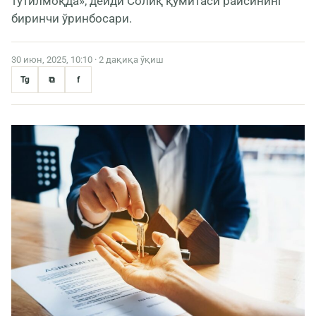
тутилмоқда», дейди Солиқ қўмитаси раисининг
биринчи ўринбосари.
30 июн, 2025, 10:10 · 2 дақиқа ўқиш
Tg
⧉
f