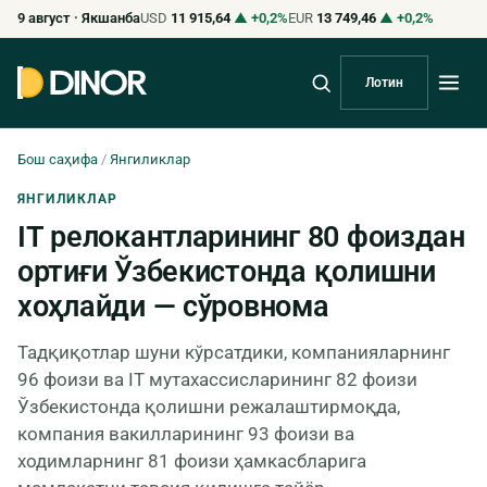
9 август · Якшанба
USD
11 915,64
▲ +0,2%
EUR
13 749,46
▲ +0,2%
Лотин
Бош саҳифа
/
Янгиликлар
ЯНГИЛИКЛАР
IT релокантларининг 80 фоиздан
ортиғи Ўзбекистонда қолишни
хоҳлайди — сўровнома
Тадқиқотлар шуни кўрсатдики, компанияларнинг
96 фоизи ва IT мутахассисларининг 82 фоизи
Ўзбекистонда қолишни режалаштирмоқда,
компания вакилларининг 93 фоизи ва
ходимларнинг 81 фоизи ҳамкасбларига