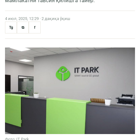
мамлакатни тавсия қилишга тайёр.
4 июл, 2025, 12:29 · 2 дақиқа ўқиш
Tg
⧉
f
Фото: IT Park