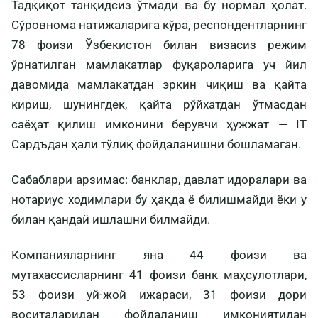
Тадқиқот танқидсиз ўтмади ва бу нормал ҳолат.
Сўровнома натижаларига кўра, респондентларнинг
78 фоизи Ўзбекистон билан визасиз режим
ўрнатилган мамлакатлар фуқароларига уч йил
давомида мамлакатдан эркин чиқиш ва қайта
кириш, шунингдек, қайта рўйхатдан ўтмасдан
саёҳат қилиш имконини берувчи ҳужжат — IT
Cардъдан ҳали тўлиқ фойдаланишни бошламаган.
Сабаблари арзимас: банклар, давлат идоралари ва
нотариус ходимлари бу ҳақда ё билишмайди ёки у
билан қандай ишлашни билмайди.
Компанияларнинг яна 44 фоизи ва
мутахассисларнинг 41 фоизи банк маҳсулотлари,
53 фоизи уй-жой ижараси, 31 фоизи дори
воситаларидан фойдаланиш имкониятидан