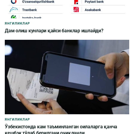
ЯНГИЛИКЛАР
Дам олиш кунлари қайси банклар ишлайди?
ЯНГИЛИКЛАР
Ўзбекистонда кам таъминланган оилаларга қанча
кешбэк тўлаб берилгани очиқланди