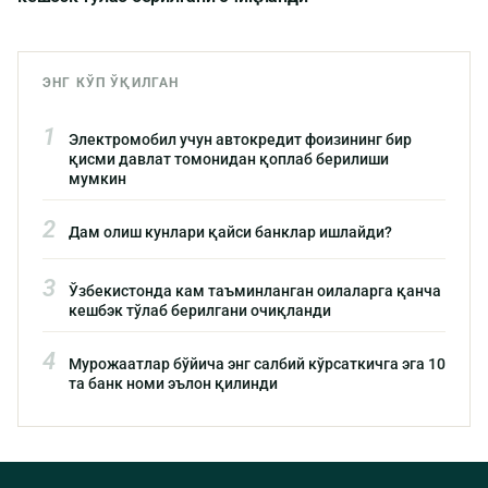
ЭНГ КЎП ЎҚИЛГАН
1
Электромобил учун автокредит фоизининг бир
қисми давлат томонидан қоплаб берилиши
мумкин
2
Дам олиш кунлари қайси банклар ишлайди?
3
Ўзбекистонда кам таъминланган оилаларга қанча
кешбэк тўлаб берилгани очиқланди
4
Мурожаатлар бўйича энг салбий кўрсаткичга эга 10
та банк номи эълон қилинди