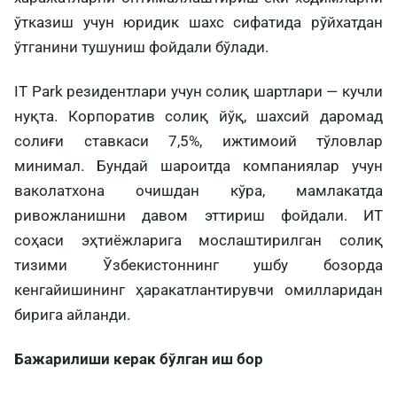
ўтказиш учун юридик шахс сифатида рўйхатдан
ўтганини тушуниш фойдали бўлади.
IT Park резидентлари учун солиқ шартлари — кучли
нуқта. Корпоратив солиқ йўқ, шахсий даромад
солиғи ставкаси 7,5%, ижтимоий тўловлар
минимал. Бундай шароитда компаниялар учун
ваколатхона очишдан кўра, мамлакатда
ривожланишни давом эттириш фойдали. ИТ
соҳаси эҳтиёжларига мослаштирилган солиқ
тизими Ўзбекистоннинг ушбу бозорда
кенгайишининг ҳаракатлантирувчи омилларидан
бирига айланди.
Бажарилиши керак бўлган иш бор