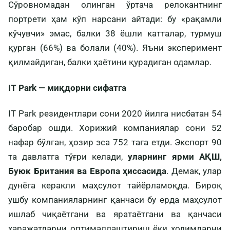
Сўровномадан олинган ўртача релокантнинг
портрети ҳам кўп нарсани айтади: бу «рақамли
кўчувчи» эмас, балки 38 ёшли катталар, турмуш
қурган (66%) ва болали (40%). Яъни эксперимент
қилмайдиган, балки ҳаётини қурадиган одамлар.
IT Park — миқдорни сифатга
IT Park резидентлари сони 2020 йилга нисбатан 54
баробар ошди. Хорижий компаниялар сони 52
нафар бўлган, ҳозир эса 752 тага етди. Экспорт 90
та давлатга тўғри келади,
уларнинг ярми АҚШ,
Буюк Британия ва Европа ҳиссасида
. Демак, улар
дунёга керакли маҳсулот тайёрламоқда. Бироқ
ушбу компанияларнинг қанчаси бу ерда маҳсулот
ишлаб чиқаётгани ва яратаётгани ва қанчаси
харажатларни оптималлаштириш ёки ходимларни