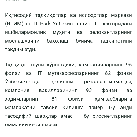
Иқтисодий тадқиқотлар ва ислоҳотлар маркази
(ИТИМ) ва IT Park Ўзбекистоннинг IT секторидаги
ишбилармонлик муҳити ва релокантларнинг
мослашувини баҳолаш бўйича тадқиқотини
тақдим этди.
Тадқиқот шуни кўрсатдики, компанияларнинг 96
фоизи ва IT мутахассисларининг 82 фоизи
Ўзбекистонда қолишни режалаштирмоқда,
компания вакилларининг 93 фоизи ва
ходимларнинг 81 фоизи ҳамкасбларига
мамлакатни тавсия қилишга тайёр. Бу энди
тасодифий шарҳлар эмас — бу ҳиссиётларнинг
оммавий кесишмаси.