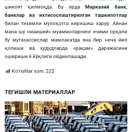
шикоят қилмоқда. Бу ерда
Марказий банк,
банклар ва ихтисослаштирилган ташкилотлар
билан тизимли мулоқотга киришиш зарур. Айнан
мана шу «маиший» муаммоларнинг ечими орқали
бу мутахассислар мамлакатда яна бир неча йил
қолиши ва ҳудудларда «рақам» даражасини
ошириши ё йўқлиги ойдинлашади.
Koʻrishlar soni:
222
ТЕГИШЛИ МАТЕРИАЛЛАР