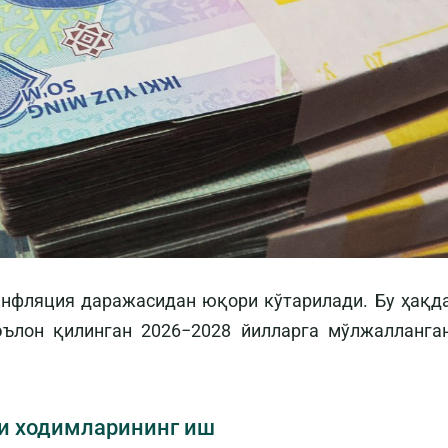
инфляция даражасидан юқори кўтарилади. Бу ҳақд
эълон қилинган 2026−2028 йилларга мўлжалланга
и ходимларининг иш