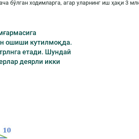
ача бўлган ходимларга, агар уларнинг иш ҳақи 3 мл
мғармасига
ан ошиши кутилмоқда.
 трлнга етади. Шундай
ерлар деярли икки