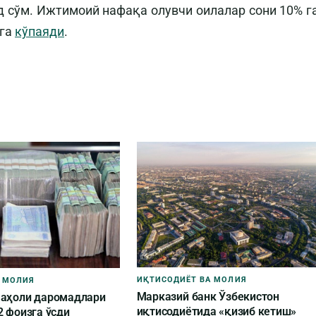
 сўм. Ижтимоий нафақа олувчи оилалар сони 10% г
мга
кўпаяди
.
ИҚТИСОДИЁТ ВА МОЛИЯ
 МОЛИЯ
Марказий банк Ўзбекистон
 аҳоли даромадлари
иқтисодиётида «қизиб кетиш»
2 фоизга ўсди