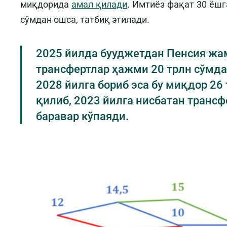
миқдорида
амал қилади
. Имтиёз фақат 30 ёшг
сўмдан ошса, татбиқ этилади.
2025 йилда бууджетдан Пенсия жа
трансфертлар ҳажми 20 трлн сўмд
2028 йилга бориб эса бу миқдор 26
қилиб, 2023 йилга нисбатан трансф
баравар кўпаяди.