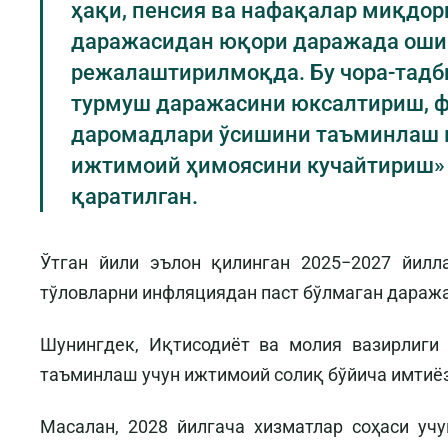
ҳақи, пенсия ва нафақалар миқдо
даражасидан юқори даражада ош
режалаштирилмоқда. Бу чора-тадб
турмуш даражасини юксалтириш, ф
даромадлари ўсишини таъминлаш 
ижтимоий ҳимоясини кучайтириш»
қаратилган.
Ўтган йили эълон қилинган 2025−2027 йилл
тўловларни инфляциядан паст бўлмаган дараж
Шунингдек, Иқтисодиёт ва молия вазирлиги
таъминлаш учун ижтимоий солиқ бўйича имтиё
Масалан, 2028 йилгача хизматлар соҳаси уч