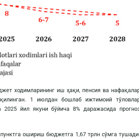
джет ходимларининг иш ҳақи, пенсия ва нафақала
қилинган. 1 июлдан бошлаб ижтимоий тўловла
а 2025 йил якуни бўйича 8% даражасида прогно
пунктга ошириш бюджетга 1,67 трлн сўмга тушади