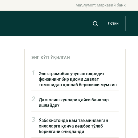
Маълумот: Марказий банк
Лотин
ЭНГ КЎП ЎҚИЛГАН
1
Электромобил учун автокредит
фоизининг бир қисми давлат
томонидан қоплаб берилиши мумкин
2
Дам олиш кунлари қайси банклар
ишлайди?
3
Ўзбекистонда кам таъминланган
оилаларга қанча кешбэк тўлаб
берилгани очиқланди