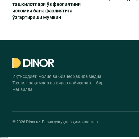
ташкилотлари ўз фаолиятини
исломий банк фаолиятига
ўзгартириши мумкин
Иқтисодиёт, молия ва бизнес ҳақида медиа.
Таҳлил, рақамлар ва видео лойиҳалар — бир
манзилда.
© 2026 Dinor.uz. Барча ҳуқуқлар ҳимояланган.