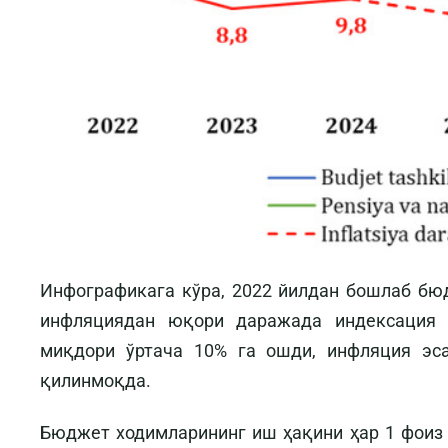
Инфографикага кўра, 2022 йилдан бошлаб бю
инфляциядан юқори даражада индексация 
миқдори ўртача 10% га ошди, инфляция эс
қилинмоқда.
Бюджет ходимларининг иш ҳақини ҳар 1 фоиз 