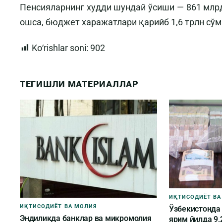
Пенсияларнинг худди шундай ўсиши — 861 млрд
ошса, бюджет харажатлари қарийб 1,6 трлн сў
Koʻrishlar soni:
902
ТЕГИШЛИ МАТЕРИАЛЛАР
ИҚТИСОДИЁТ ВА
ИҚТИСОДИЁТ ВА МОЛИЯ
Ўзбекистонда
Эндиликда банклар ва микромолия
ярим йилда 9,