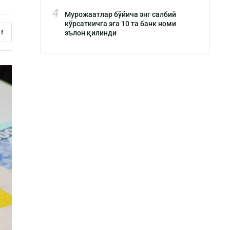
4
Мурожаатлар бўйича энг салбий
кўрсаткичга эга 10 та банк номи
f
эълон қилинди