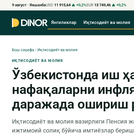
9 август · Якшанба
USD
11 915,64
▲ +0,2%
EUR
13 749,46
▲ +0,2%
Янгиликлар
Иқтисодиёт ва молия
Бош саҳифа
/
Иқтисодиёт ва молия
ИҚТИСОДИЁТ ВА МОЛИЯ
Ўзбекистонда иш ҳа
нафақаларни инфл
даражада ошириш
Иқтисодиёт ва молия вазирлиги Пенсия 
ижтимоий солиқ бўйича имтиёзлар бериш