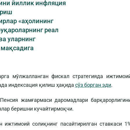
рини йиллик инфляция
ириш
ирлар «аҳолининг
уқароларнинг реал
ва уларнинг
 мақсадига
арга мўлжалланган фискал стратегияда ижтимои
ада индексация қилиш ҳақида
сўз борган эди
.
 Пенсия жамғармаси даромадлари барқарорлигин
злар беришни кучайтирмоқчи.
ун ижтимоий солиқнинг пасайтирилган ставкаси 1