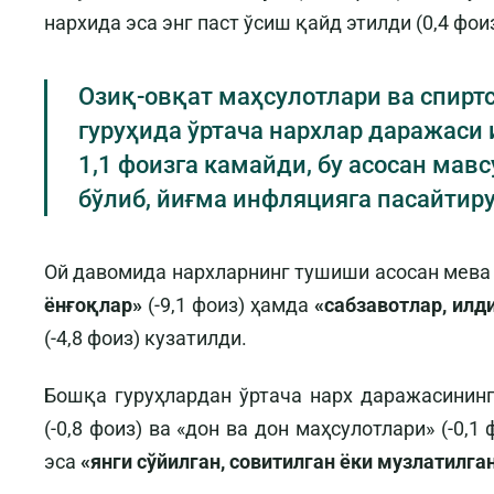
нархида эса энг паст ўсиш қайд этилди (0,4 фоиз
Озиқ-овқат маҳсулотлари ва спирт
гуруҳида ўртача нархлар даражаси
1,1 фоизга камайди, бу асосан ма
бўлиб, йиғма инфляцияга пасайтиру
Ой давомида нархларнинг тушиши асосан мева
ёнғоқлар»
(-9,1 фоиз) ҳамда
«сабзавотлар, илд
(-4,8 фоиз) кузатилди.
Бошқа гуруҳлардан ўртача нарх даражасининг
(-0,8 фоиз) ва «дон ва дон маҳсулотлари» (-0,
эса
«янги сўйилган, совитилган ёки музлатилга