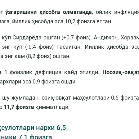
г ўзгаришини ҳисобга олмаганда
, ойлик инфляци
зга, йиллик ҳисобда эса 10,2 фоизга етган.
 кўп Сирдарёда ошган (+0,7 фоиз). Андижон, Хораз
энг кўп (-0,4 фоиз) пасайган. Йиллик ҳисобда эс
а энг кам (8,2 фоиз) ошган.
 1 фоизлик дефляция қайд этилди.
Ноозиқ-овқа
нархлари эса 0,9 фоизга ошди.
 шу жумладан, озиқ-овқат маҳсулотлари 0,6 фоизга
ар
11,7 фоизга
қимматлади.
сулотлари нархи 6,5
ники 7,1 фоизга,