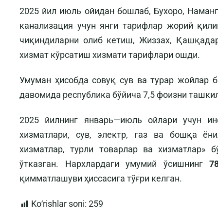
2025 йил июль ойидан бошлаб, Бухоро, Наманг
канализация учун янги тарифлар жорий қил
чиқиндиларни олиб кетиш, Жиззах, Қашқадар
хизмат кўрсатиш хизмати тарифлари ошди.
Умуман ҳисобда совуқ сув ва турар жойлар 
давомида республика бўйича 7,5 фоизни ташкил
2025 йилнинг январь—июль ойлари учун ин
хизматлари, сув, электр, газ ва бошқа ёни
хизматлар, турли товарлар ва хизматлар» 
ўтказган. Нархлардаги умумий ўсишнинг
7
қимматлашуви ҳиссасига тўғри келган.
Koʻrishlar soni:
259