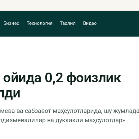
Бизнес
Технология
Таҳлил
Видео
 ойида 0,2 фоизлик
лди
мева ва сабзавот маҳсулотларида, шу жумлад
илдизмевалилар ва дуккакли маҳсулотлар»