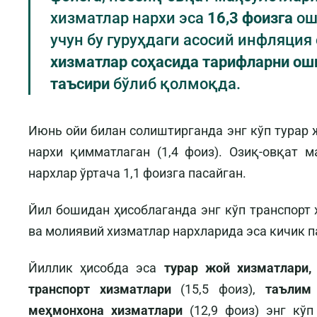
хизматлар нархи эса
16,3 фоизга
ош
учун бу гуруҳдаги асосий инфляци
хизматлар соҳасида тарифларни о
таъсири
бўлиб қолмоқда.
Июнь ойи билан солиштирганда энг кўп турар ж
нархи қимматлаган (1,4 фоиз). Озиқ-овқат м
нархлар ўртача 1,1 фоизга пасайган.
Йил бошидан ҳисоблаганда энг кўп транспорт 
ва молиявий хизматлар нархларида эса кичик па
Йиллик ҳисобда эса
турар жой хизматлари, 
транспорт хизматлари
(15,5 фоиз),
таълим 
меҳмонхона хизматлари
(12,9 фоиз) энг кў