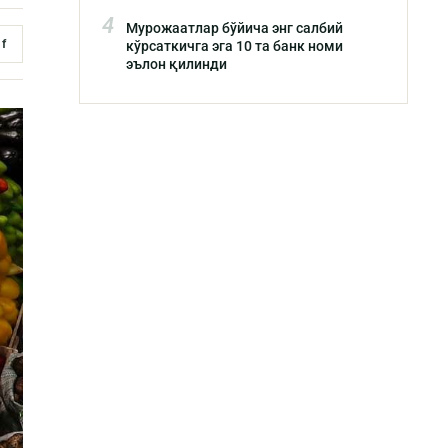
4
Мурожаатлар бўйича энг салбий
f
кўрсаткичга эга 10 та банк номи
эълон қилинди