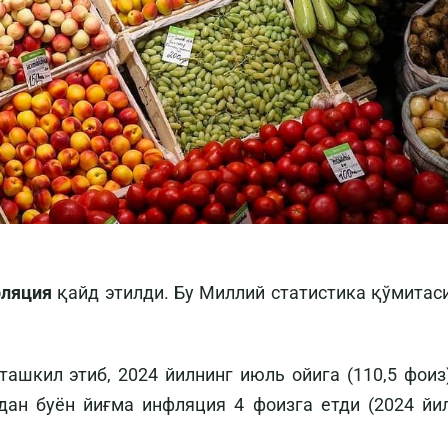
фляция
қайд этилди. Бу Миллий статистика қўмитас
ташкил этиб, 2024 йилнинг июль ойига (110,5 фоиз
дан буён йиғма инфляция 4 фоизга етди (2024 йи