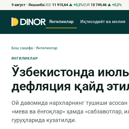
9 август · Якшанба
USD
11 915,64
▲ +0,2%
EUR
13 749,46
▲ +0,2%
Янгиликлар
Иқтисодиёт ва молия
Бош саҳифа
/
Янгиликлар
ЯНГИЛИКЛАР
Ўзбекистонда июль
дефляция қайд эти
Ой давомида нархларнинг тушиши асосан 
«мева ва ёнғоқлар» ҳамда «сабзавотлар, 
гуруҳларида кузатилди.