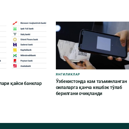
ЯНГИЛИКЛАР
Ўзбекистонда кам таъминланган
лари қайси банклар
оилаларга қанча кешбэк тўлаб
берилгани очиқланди