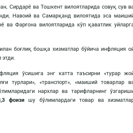
ан, Сирдарё ва Тошкент вилоятларида совуқ сув в
инди, Навоий ва Самарқанд вилоятида эса маиши
ё ва Фарғона вилоятларида кўп қаватлик уйларг
билан боғлиқ бошқа хизматлар бўйича инфляция о
 этди.
фляция ўсишига энг катта таъсирни «турар жо
лғи турлари», «транспорт», «маиший товарлар в
бўлимларидаги нархлар ва тарифларнинг ўзгариш
8,3 фоизи
шу бўлимлардаги товар ва хизматла