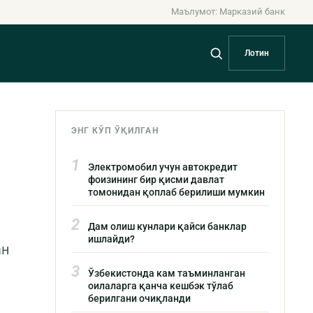
Маълумот: Марказий банк
Лотин
ЭНГ КЎП ЎҚИЛГАН
1
Электромобил учун автокредит
фоизининг бир қисми давлат
томонидан қоплаб берилиши мумкин
2
Дам олиш кунлари қайси банклар
ишлайди?
ан
3
Ўзбекистонда кам таъминланган
оилаларга қанча кешбэк тўлаб
берилгани очиқланди