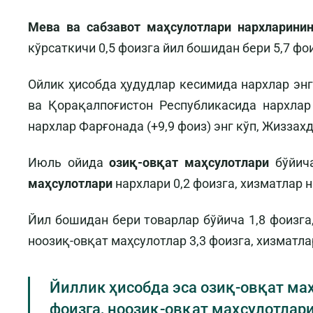
Мева ва сабзавот маҳсулотлари нархларинин
кўрсаткичи 0,5 фоизга йил бошидан бери 5,7 фои
Ойлик ҳисобда ҳудудлар кесимида нархлар энг
ва Қорақалпоғистон Республикасида нархлар 
нархлар Фарғонада (+9,9 фоиз) энг кўп, Жиззахд
Июль ойида
озиқ-овқат маҳсулотлари
бўйича
маҳсулотлари
нархлари 0,2 фоизга, хизматлар 
Йил бошидан бери товарлар бўйича 1,8 фоизга,
ноозиқ-овқат маҳсулотлар 3,3 фоизга, хизматл
Йиллик ҳисобда эса озиқ-овқат маҳ
фоизга, ноозиқ-овқат маҳсулотлари