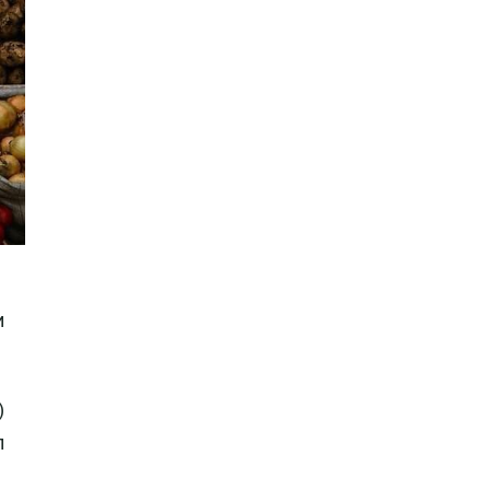
и
)
л