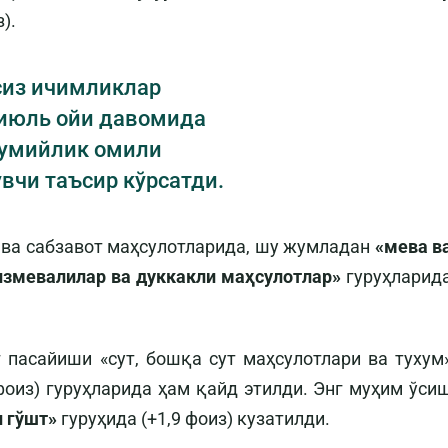
).
сиз ичимликлар
 июль ойи давомида
всумийлик омили
вчи таъсир кўрсатди.
 ва сабзавот маҳсулотларида, шу жумладан
«мева в
измевалилар ва дуккакли маҳсулотлар»
гуруҳларид
 пасайиши «сут, бошқа сут маҳсулотлари ва тухум
1 фоиз) гуруҳларида ҳам қайд этилди. Энг муҳим ўси
н гўшт»
гуруҳида (+1,9 фоиз) кузатилди.