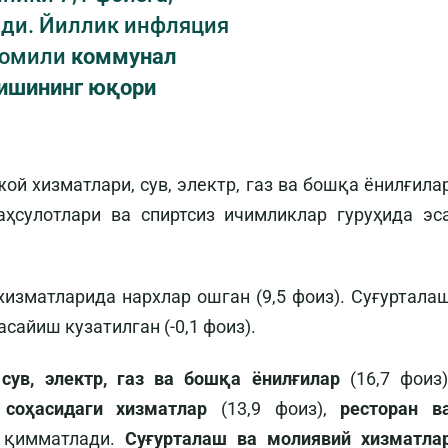
ди. Йиллик инфляция
я омили
коммунал
шишининг юқори
ой хизматлари, сув, электр, газ ва бошқа ёнилғила
аҳсулотлари ва спиртсиз ичимликлар гуруҳида эс
хизматларида нархлар ошган (9,5 фоиз). Суғуртала
сайиш кузатилган (-0,1 фоиз).
сув, электр, газ ва бошқа ёнилғилар
(16,7 фоиз)
соҳасидаги хизматлар
(13,9 фоиз),
ресторан в
п қимматлади.
Суғурталаш ва молиявий хизматла