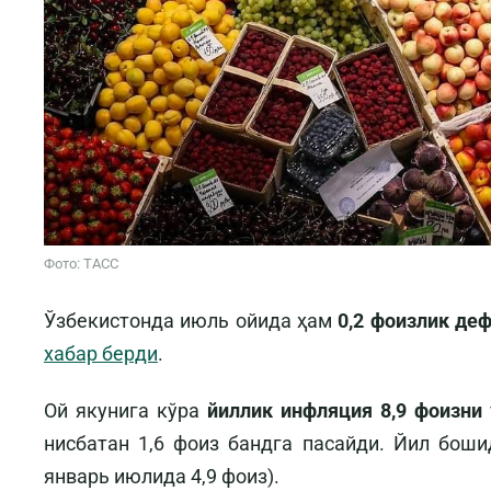
Фото: ТАСС
Ўзбекистонда июль ойида ҳам
0,2 фоизлик де
хабар берди
.
Ой якунига кўра
йиллик инфляция
8,9 фоизни
нисбатан 1,6 фоиз бандга пасайди. Йил боши
январь июлида 4,9 фоиз).