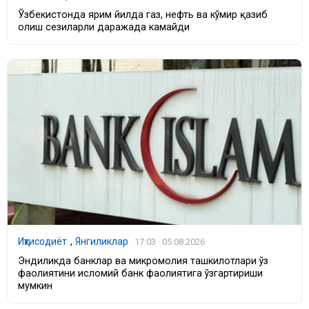
Ўзбекистонда ярим йилда газ, нефть ва кўмир қазиб
олиш сезиларли даражада камайди
Иқтисодиёт
,
Янгиликлар
17:03 · 05.08.2026
Эндиликда банклар ва микромолия ташкилотлари ўз
фаолиятини исломий банк фаолиятига ўзгартириши
мумкин