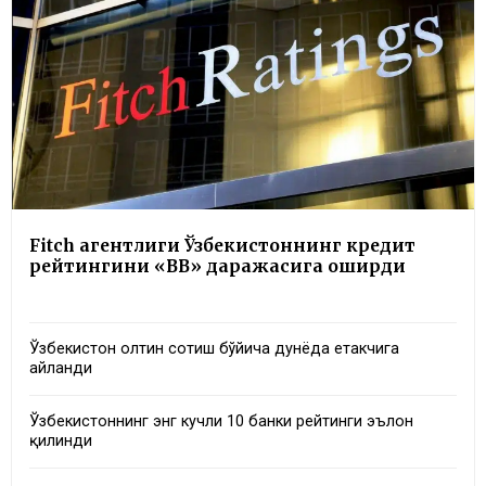
Fitch агентлиги Ўзбекистоннинг кредит
рейтингини «BB» даражасига оширди
Ўзбекистон олтин сотиш бўйича дунёда етакчига
айланди
Ўзбекистоннинг энг кучли 10 банки рейтинги эълон
қилинди