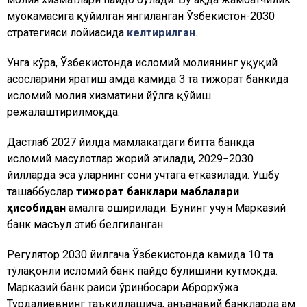
муҳокамасига қўйилган янгиланган Ўзбекистон-2030
стратегияси лойиҳасида
келтирилган
.
Унга кўра, Ўзбекистонда исломий молиянинг ҳуқуқий
асосларини яратиш ҳамда камида 3 та тижорат банкида
исломий молия хизматини йўлга қўйиш
режалаштирилмоқда.
Дастлаб 2027 йилда мамлакатдаги битта банкда
исломий маҳсулотлар жорий этилади, 2029−2030
йилларда эса уларнинг сони учтага етказилади. Ушбу
ташаббуслар
тижорат банклари маблағлари
ҳисобидан
амалга оширилади. Бунинг учун Марказий
банк масъул этиб белгиланган.
Регулятор 2030 йилгача Ўзбекистонда камида 10 та
тўлақонли исломий банк пайдо бўлишини кутмоқда.
Марказий банк раиси ўринбосари Аброрхўжа
Турдалиевнинг таъкидлашича, анъанавий банкларда ҳам