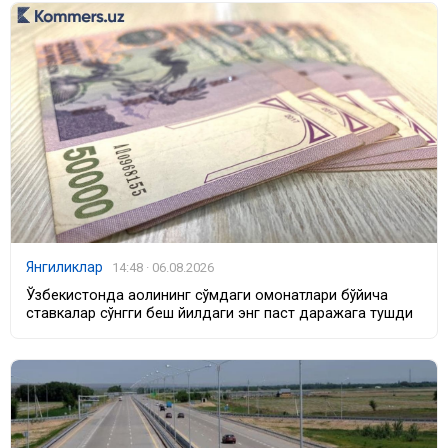
Янгиликлар
14:48 · 06.08.2026
Ўзбекистонда аҳолининг сўмдаги омонатлари бўйича
ставкалар сўнгги беш йилдаги энг паст даражага тушди