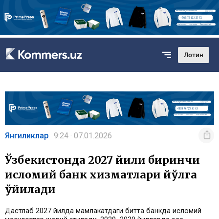
Лотин
Янгиликлар
9:24 · 07.01.2026
Ўзбекистонда 2027 йили биринчи
исломий банк хизматлари йўлга
қўйилади
Дастлаб 2027 йилда мамлакатдаги битта банкда исломий