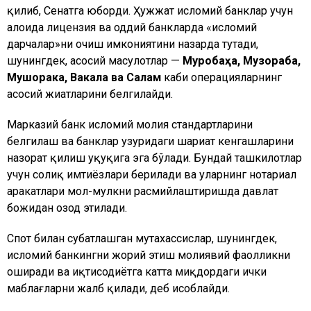
қилиб, Сенатга юборди. Ҳужжат исломий банклар учун
алоҳида лицензия ва оддий банкларда «исломий
дарчалар»ни очиш имкониятини назарда тутади,
шунингдек, асосий маҳсулотлар —
Муробаҳа, Музораба,
Мушорака, Вакала ва Салам
каби операцияларнинг
асосий жиҳатларини белгилайди.
Марказий банк исломий молия стандартларини
белгилаш ва банклар ҳузуридаги шариат кенгашларини
назорат қилиш ҳуқуқига эга бўлади. Бундай ташкилотлар
учун солиқ имтиёзлари берилади ва уларнинг нотариал
ҳаракатлари мол-мулкни расмийлаштиришда давлат
божидан озод этилади.
Спот билан суҳбатлашган мутахассислар, шунингдек,
исломий банкингни жорий этиш молиявий фаолликни
оширади ва иқтисодиётга катта миқдордаги ички
маблағларни жалб қилади, деб ҳисоблайди.