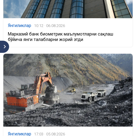
Янгиликлар
10:12 · 06.08.2026
Марказий банк биометрик маълумотларни сақлаш
бўйича янги талабларни жорий этди
Янгиликлар
17:03 · 05.08.2026