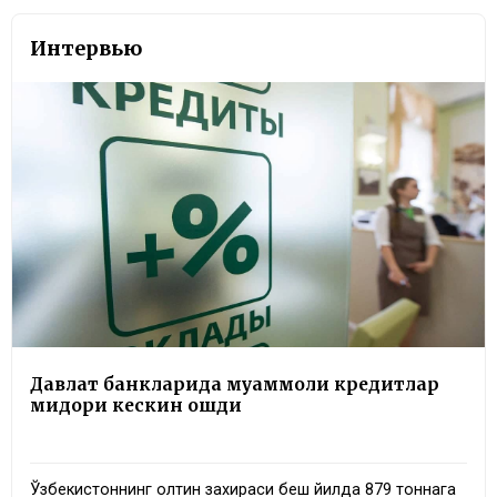
Интервью
Давлат банкларида муаммоли кредитлар
миқдори кескин ошди
Ўзбекистоннинг олтин захираси беш йилда 879 тоннага