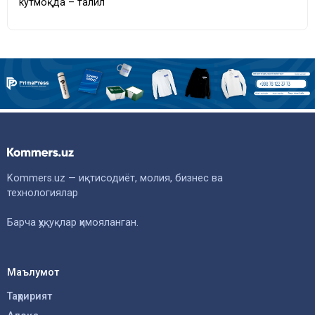
кутмоқда – таҳлил
Kommers.uz — иқтисодиёт, молия, бизнес ва
технологиялар
Барча ҳуқуқлар ҳимояланган.
Маълумот
Таҳририят