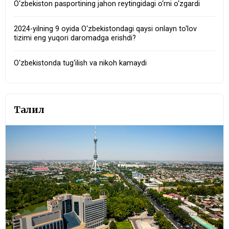
O‘zbekiston pasportining jahon reytingidagi o‘rni o‘zgardi
2024-yilning 9 oyida O‘zbekistondagi qaysi onlayn to‘lov
tizimi eng yuqori daromadga erishdi?
O‘zbekistonda tug‘ilish va nikoh kamaydi
Таҳлил