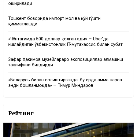
оширилади
Тошкент бозорида импорт мол ва қўй гўшти
қимматлашди
«Чўнтагимда 500 доллар қолган эди» — Uber’да
ишлайдиган ўзбекистонлик IT-мутахассис билан суҳбат
Зафар Ҳакимов музейлараро экспозициялар алмашиш
таклифини билдирди
«Беларусь билан солиштирганда, бу ерда ҳамма нарса
энди бошланмоқда» — Тимур Миндаров
Рейтинг