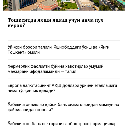
Тошкентда яхши яшаш учун қанча пул
керак?
Уй-жой бозори таҳлили: Яшнободдаги ўсиш ва «Янги
Тошкент» омили
Фермерлик фаолияти бўйича хавотирлар умумий
манзарани ифодаламайди — таҳлил
Европа валютасининг АҚШ доллари ўрнини эгаллашига
нима тўсқинлик қилади?
Ўзбекистонликлар қайси банк хизматларидан мамнун ва
қайсиларидан норози?
Ўзбекистон банк секторини глобал трансформациялар