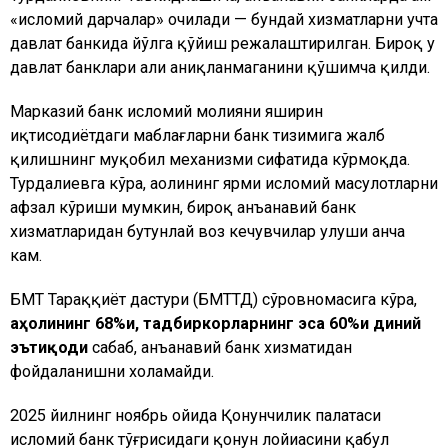
«исломий дарчалар» очилади — бундай хизматларни учта
давлат банкида йўлга қўйиш режалаштирилган. Бироқ у
давлат банклари ҳали аниқланмаганини қўшимча қилди.
Марказий банк исломий молияни яширин
иқтисодиётдаги маблағларни банк тизимига жалб
қилишнинг муқобил механизми сифатида кўрмоқда.
Турдалиевга кўра, аҳолининг ярми исломий маҳсулотларни
афзал кўриши мумкин, бироқ анъанавий банк
хизматларидан бутунлай воз кечувчилар улуши анча
кам.
БМТ Тараққиёт дастури (БМТТД) сўровномасига кўра,
аҳолининг 68%и, тадбиркорларнинг эса 60%и диний
эътиқоди
сабаб, анъанавий банк хизматидан
фойдаланишни хоҳламайди.
2025 йилнинг ноябрь ойида Қонунчилик палатаси
исломий банк тўғрисидаги қонун лойиҳасини қабул