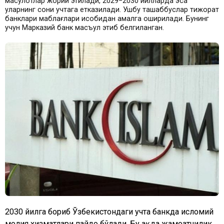
маҳсулотлар жорий этилади, 2029−2030 йилларда эса
уларнинг сони учтага етказилади. Ушбу ташаббуслар тижорат
банклари маблағлари ҳисобидан амалга оширилади. Бунинг
учун Марказий банк масъул этиб белгиланган.
2030 йилга бориб Ўзбекистондаги учта банкда исломий
молия хизматлари пайдо бўлади. Бу ҳақда жамоатчилик