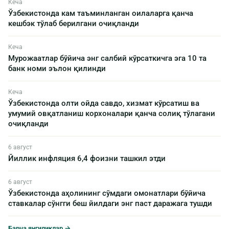
Кеча
Ўзбекистонда кам таъминланган оилаларга қанча
кешбэк тўлаб берилгани очиқланди
Кеча
Мурожаатлар бўйича энг салбий кўрсаткичга эга 10 та
банк номи эълон қилинди
Кеча
Ўзбекистонда олти ойда савдо, хизмат кўрсатиш ва
умумий овқатланиш корхоналари қанча солиқ тўлагани
очиқланди
6 август
Йиллик инфляция 6,4 фоизни ташкил этди
6 август
Ўзбекистонда аҳолининг сўмдаги омонатлари бўйича
ставкалар сўнгги беш йилдаги энг паст даражага тушди
Барча янгиликлар →