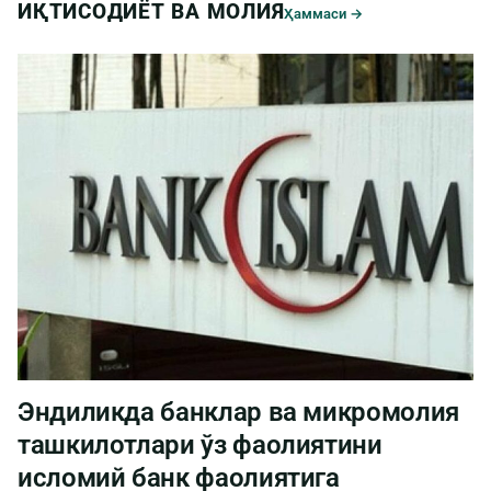
ИҚТИСОДИЁТ ВА МОЛИЯ
Ҳаммаси →
Эндиликда банклар ва микромолия
ташкилотлари ўз фаолиятини
исломий банк фаолиятига