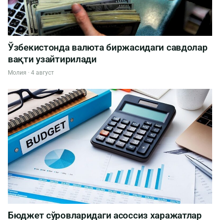
Ўзбекистонда валюта биржасидаги савдолар
вақти узайтирилади
Молия · 4 август
Бюджет сўровларидаги асоссиз харажатлар