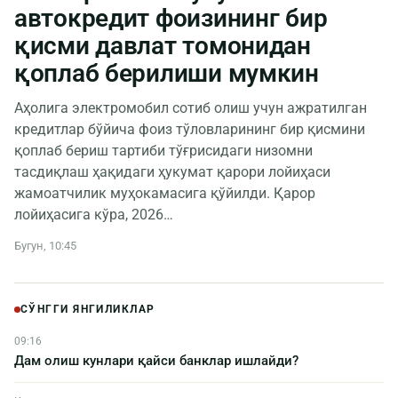
автокредит фоизининг бир
қисми давлат томонидан
қоплаб берилиши мумкин
Аҳолига электромобил сотиб олиш учун ажратилган
кредитлар бўйича фоиз тўловларининг бир қисмини
қоплаб бериш тартиби тўғрисидаги низомни
тасдиқлаш ҳақидаги ҳукумат қарори лойиҳаси
жамоатчилик муҳокамасига қўйилди. Қарор
лойиҳасига кўра, 2026…
Бугун, 10:45
СЎНГГИ ЯНГИЛИКЛАР
09:16
Дам олиш кунлари қайси банклар ишлайди?