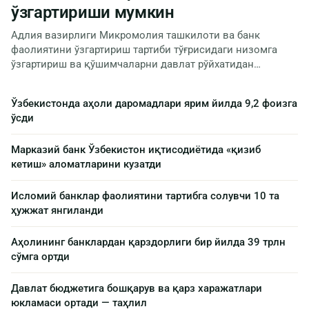
ўзгартириши мумкин
Адлия вазирлиги Микромолия ташкилоти ва банк
фаолиятини ўзгартириш тартиби тўғрисидаги низомга
ўзгартириш ва қўшимчаларни давлат рўйхатидан…
Ўзбекистонда аҳоли даромадлари ярим йилда 9,2 фоизга
ўсди
Марказий банк Ўзбекистон иқтисодиётида «қизиб
кетиш» аломатларини кузатди
Исломий банклар фаолиятини тартибга солувчи 10 та
ҳужжат янгиланди
Аҳолининг банклардан қарздорлиги бир йилда 39 трлн
сўмга ортди
Давлат бюджетига бошқарув ва қарз харажатлари
юкламаси ортади — таҳлил