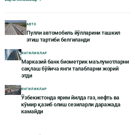
АВТО
Пулли автомобиль йўлларини ташкил
этиш тартиби белгиланди
ЯНГИЛИКЛАР
Марказий банк биометрик маълумотларни
сақлаш бўйича янги талабларни жорий
этди
ЯНГИЛИКЛАР
Ўзбекистонда ярим йилда газ, нефть ва
кўмир қазиб олиш сезиларли даражада
камайди