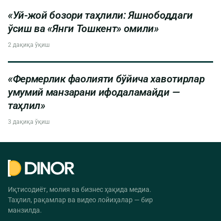
«Уй-жой бозори таҳлили: Яшнободдаги
ўсиш ва «Янги Тошкент» омили»
2 дақиқа ўқиш
«Фермерлик фаолияти бўйича хавотирлар
умумий манзарани ифодаламайди —
таҳлил»
3 дақиқа ўқиш
Иқтисодиёт, молия ва бизнес ҳақида медиа.
Таҳлил, рақамлар ва видео лойиҳалар — бир
манзилда.