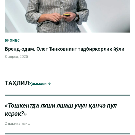
БИЗНЕС
Бренд-одам. Олег Тинковнинг тадбиркорлик йўли
3 апрел, 2025
ТАҲЛИЛ
Ҳаммаси →
«Тошкентда яхши яшаш учун қанча пул
керак?»
2 дақиқа ўқиш