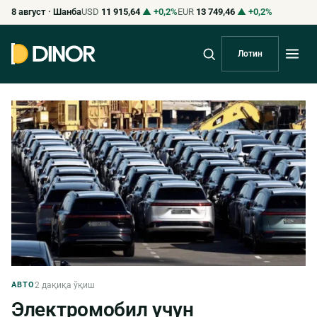
8 август · Шанба
USD
11 915,64
▲ +0,2%
EUR
13 749,46
▲ +0,2%
Лотин
АВТО
2 дақиқа ўқиш
Электромобил учун