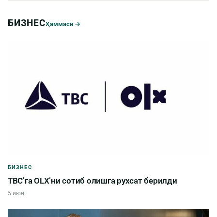
БИЗНЕС
Ҳаммаси →
БИЗНЕС
TBC’га OLX’ни сотиб олишга рухсат берилди
5 июн