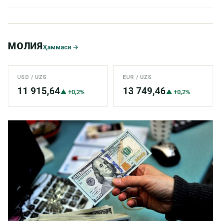
МОЛИЯ
Ҳаммаси →
USD / UZS
EUR / UZS
11 915,64
13 749,46
▲ +0,2%
▲ +0,2%