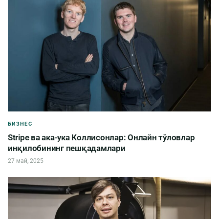
БИЗНЕС
Stripe ва ака-ука Коллисонлар: Онлайн тўловлар
инқилобининг пешқадамлари
27 май, 2025