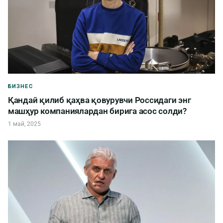
БИЗНЕС
Қандай қилиб қаҳва қовурувчи Россидаги энг
машҳур компаниялардан бирига асос солди?
1 май, 2025