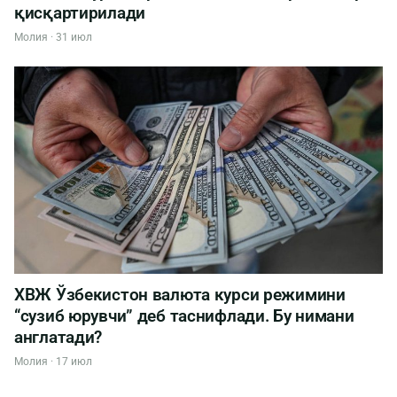
қисқартирилади
Молия · 31 июл
ХВЖ Ўзбекистон валюта курси режимини
“сузиб юрувчи” деб таснифлади. Бу нимани
англатади?
Молия · 17 июл