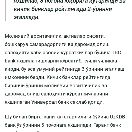
яхшилаб, 8 поғона юқорига кўтарилди ва
кичик банклар рейтингида 2-ўринни
эгаллади.
Молиявий воситачилик, активлар сифати,
бошқарув самарадорлиги ва даромад олиш
салоҳияти каби асосий кўрсаткичлар бўйича TBC
bank яхшиланишларни кўрсатиб, кучли учликка
кирди, бу эса умумий рейтингда 3-ўринни эгаллаш
имконини берди. Кичик банклар рейтингида
биринчи ўринни молиявий воситачилик ва
даромад олиш салоҳияти кўрсаткичларини
яхшилаган Универсал банк сақлаб қолди.
Шу билан бирга, капитал етарлилиги бўйича UzKDB
банк ўз ўрнини 5 поғонага яхшилади, Гарант банк