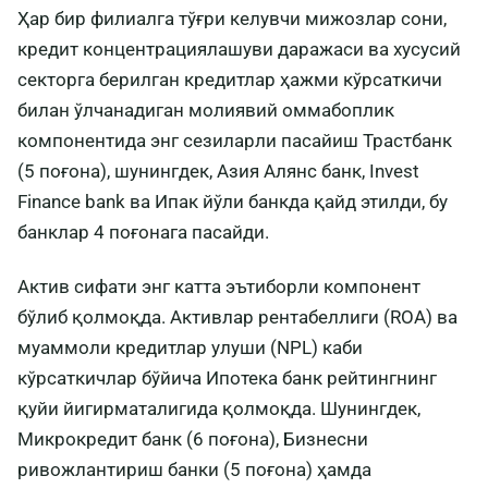
Ҳар бир филиалга тўғри келувчи мижозлар сони,
кредит концентрациялашуви даражаси ва хусусий
секторга берилган кредитлар ҳажми кўрсаткичи
билан ўлчанадиган молиявий оммабоплик
компонентида энг сезиларли пасайиш Трастбанк
(5 поғона), шунингдек, Азия Алянc банк, Invest
Finance bank ва Ипак йўли банкда қайд этилди, бу
банклар 4 поғонага пасайди.
Актив сифати энг катта эътиборли компонент
бўлиб қолмоқда. Активлар рентабеллиги (ROA) ва
муаммоли кредитлар улуши (NPL) каби
кўрсаткичлар бўйича Ипотека банк рейтингнинг
қуйи йигирматалигида қолмоқда. Шунингдек,
Микрокредит банк (6 поғона), Бизнесни
ривожлантириш банки (5 поғона) ҳамда