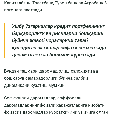
Капиталбанк, Трастбанк, Турон банк ва Агробанк 3
поғонага пастлади.
Ушбу ўзгаришлар кредит портфелининг
барқарорлиги ва рискларни бошқариш
бўйича жавоб чораларини талаб
қиладиган активлар сифати сегментида
давом этаётган босимни кўрсатади.
Бундан ташқари, даромад олиш салоҳияти ва
бошқарув самарадорлиги бўйича салбий
динамикани кузатиш мумкин.
Соф фоизли даромадлар, соф фоизли
даромадларнинг фоизли харажатларига нисбати,
фоизсиз даромадлар кўрсаткичини ўз ичига олган