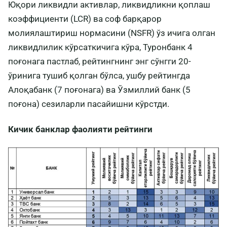
Юқори ликвидли активлар, ликвидликни қоплаш
коэффициенти (LCR) ва соф барқарор
молиялаштириш нормасини (NSFR) ўз ичига олган
ликвидлилик кўрсаткичига кўра, Туронбанк 4
поғонага пастлаб, рейтингнинг энг сўнгги 20-
ўринига тушиб қолган бўлса, ушбу рейтингда
Алоқабанк (7 поғонага) ва Ўзмиллий банк (5
поғона) сезиларли пасайишни кўрстди.
Кичик банклар фаолияти рейтинги