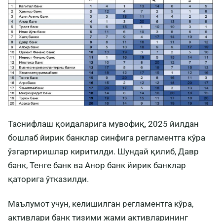
Таснифлаш қоидаларига мувофиқ, 2025 йилдан
бошлаб йирик банклар синфига регламентга кўра
ўзгартиришлар киритилди. Шундай қилиб, Давр
банк, Тенге банк ва Анор банк йирик банклар
қаторига ўтказилди.
Маълумот учун, келишилган регламентга кўра,
активлари банк тизими жами активларининг