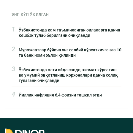
ЭНГ КЎП ЎҚИЛГАН
1
Ўзбекистонда кам таъминланган оилаларга қанча
кешбэк тўлаб берилгани очиқланди
2
Мурожаатлар бўйича энг салбий кўрсаткичга эга 10
та банк номи эълон қилинди
3
Ўзбекистонда олти ойда савдо, хизмат кўрсатиш
ва умумий овқатланиш корхоналари қанча солиқ
тўлагани очиқланди
4
Йиллик инфляция 6,4 фоизни ташкил этди