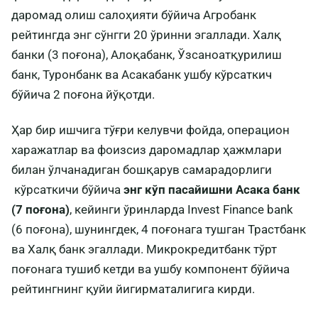
даромад олиш салоҳияти бўйича Агробанк
рейтингда энг сўнгги 20 ўринни эгаллади. Халқ
банки (3 поғона), Алоқабанк, Ўзсаноатқурилиш
банк, Туронбанк ва Асакабанк ушбу кўрсаткич
бўйича 2 поғона йўқотди.
Ҳар бир ишчига тўғри келувчи фойда, операцион
харажатлар ва фоизсиз даромадлар ҳажмлари
билан ўлчанадиган бошқарув самарадорлиги
кўрсаткичи бўйича
энг кўп пасайишни Асака банк
(7 поғона)
, кейинги ўринларда Invest Finance bank
(6 поғона), шунингдек, 4 поғонага тушган Трастбанк
ва Халқ банк эгаллади. Микрокредитбанк тўрт
поғонага тушиб кетди ва ушбу компонент бўйича
рейтингнинг қуйи йигирматалигига кирди.