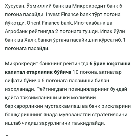
Хусусан, Ўзмиллий банк ва Микрокредит банк 6
поғона пасайди. Invest Finance bank тўрт поғона
йўқотди, Orient Finance bank, Ипотекабанк ва
Агробанк рейтингда 2 поғонага тушди. Ипак йўли
банк ва Халқ банки ўртача пасайишни кўрсатиб, 1
поғонага пасайди.
Микрокредит банкнинг рейтингда
6 ўрин юқотиши
капитал етарлилик бўйича
10 поғона, активлар
сифати бўйича 6 поғонага пасайиши билан
изоҳланади. Рейтингдаги позицияларнинг бундай
қайта тақсимланиши ички молиявий
барқарорликни мустаҳкамлаш ва банк рискларини
бошқаришнинг янада мувозанатли стратегиясини
ишлаб чиқиш зарурлигини таъкидлайди.