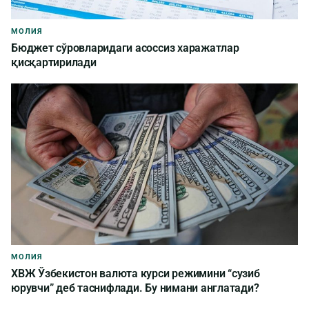
МОЛИЯ
Бюджет сўровларидаги асоссиз харажатлар
қисқартирилади
МОЛИЯ
ХВЖ Ўзбекистон валюта курси режимини “сузиб
юрувчи” деб таснифлади. Бу нимани англатади?