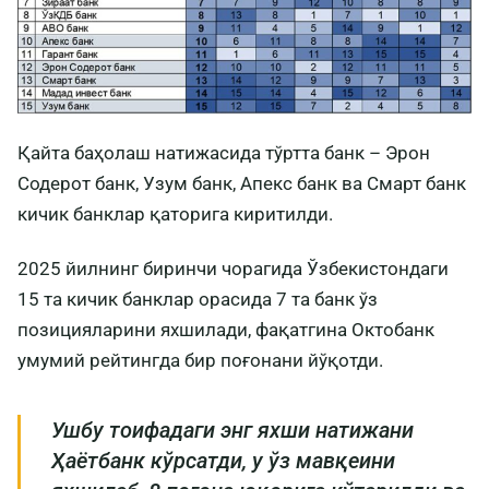
Қайта баҳолаш натижасида тўртта банк – Эрон
Содерот банк, Узум банк, Апекс банк ва Смарт банк
кичик банклар қаторига киритилди.
2025 йилнинг биринчи чорагида Ўзбекистондаги
15 та кичик банклар орасида 7 та банк ўз
позицияларини яхшилади, фақатгина Октобанк
умумий рейтингда бир поғонани йўқотди.
Ушбу тоифадаги энг яхши натижани
Ҳаётбанк кўрсатди, у ўз мавқеини