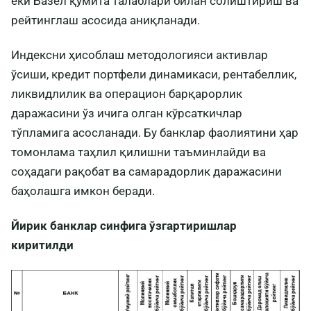
ёки Базел қўмита талаблари билан солиштириш ва
рейтинглаш асосида аниқланади.
Индексни ҳисоблаш методологияси активлар
ўсиши, кредит портфели динамикаси, рентабеллик,
ликвидлилик ва операцион барқарорлик
даражасини ўз ичига олган кўрсаткичлар
тўпламига асосланади. Бу банклар фаолиятини ҳар
томонлама таҳлил қилишни таъминлайди ва
соҳадаги рақобат ва самарадорлик даражасини
баҳолашга имкон беради.
Йирик банклар синфига ўзгартиришлар
киритилди