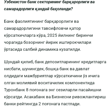
Ўзбекистон банк секторининг барқарорлиги ва
самарадорлиги қандай баҳоланди?
Банк фаолиятининг барқарорлиги ва
самарадорлигини тавсифловчи қатор
кўрсаткичларга кўра, 2025 йилнинг биринчи
чорагида бозорнинг йирик иштирокчилари
ўртасида салбий динамика кузатилди.
Шундай қилиб, банк депозитларининг кредитларга
нисбати, шунингдек, бошқа банк ва давлат
олдидаги мажбуриятлар кўрсаткичини ўз ичига
олган молиявий воситачилик компонентида
Туронбанк 8 поғонага энг сезиларли пасайишни
кўрсатди. Асакабанк ва Бизнесни ривожлантириш
банки рейтингда 2 поғонага пастлади.