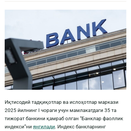
Иқтисодий тадқиқотлар ва ислоҳотлар маркази
2025 йилнинг I чораги учун мамлакатдаги 35 та
тижорат банкини қамраб олган “Банклар фаоллик
индекси”ни
янгилади
. Индекс банкларнинг