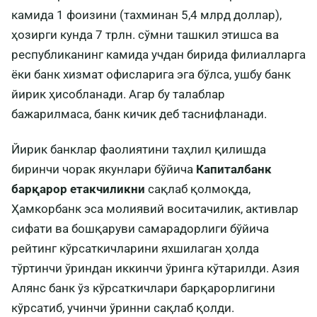
камида 1 фоизини (тахминан 5,4 млрд доллар),
ҳозирги кунда 7 трлн. сўмни ташкил этишса ва
республиканинг камида учдан бирида филиалларга
ёки банк хизмат офисларига эга бўлса, ушбу банк
йирик ҳисобланади. Агар бу талаблар
бажарилмаса, банк кичик деб таснифланади.
Йирик банклар фаолиятини таҳлил қилишда
биринчи чорак якунлари бўйича
Капиталбанк
барқарор етакчиликни
сақлаб қолмоқда,
Ҳамкорбанк эса молиявий воситачилик, активлар
сифати ва бошқаруви самарадорлиги бўйича
рейтинг кўрсаткичларини яхшилаган ҳолда
тўртинчи ўриндан иккинчи ўринга кўтарилди. Азия
Алянс банк ўз кўрсаткичлари барқарорлигини
кўрсатиб, учинчи ўринни сақлаб қолди.