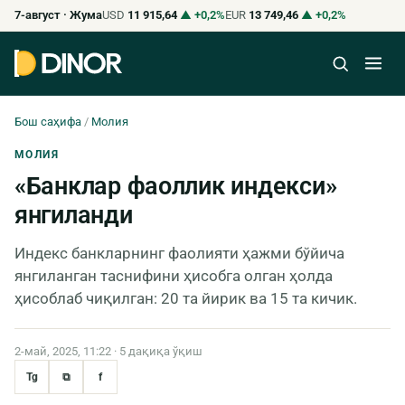
7-август · Жума
USD
11 915,64
▲ +0,2%
EUR
13 749,46
▲ +0,2%
Бош саҳифа
/
Молия
МОЛИЯ
«Банклар фаоллик индекси»
янгиланди
Индекс банкларнинг фаолияти ҳажми бўйича
янгиланган таснифини ҳисобга олган ҳолда
ҳисоблаб чиқилган: 20 та йирик ва 15 та кичик.
2-май, 2025, 11:22 · 5 дақиқа ўқиш
Tg
⧉
f