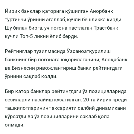
Йирик банклар қаторига қўшилган Анорбанк
тўртинчи ўринни эгаллаб, кучли бешликка кирди.
Шу билан бирга, уч поғона пастлаган Трастбанк
кучли Топ-5 ликни ёпиб берди.
Рейтинглар тузилмасида Ўзсаноатқурилиш
банкнинг бир поғонага юқорилаганини, Алоқабанк
ва Бизнесни ривожлантириш банки рейтингдаги
ўрнини сақлаб қолди.
Бир қатор банклар рейтингдаги ўз позицияларида
сезиларли пасайиш кузатилган. 20 та йирик кредит
ташкилотларининг аксарияти салбий динамикани
кўрсатди ва ўз позицияларини сақлаб қола
олмади.