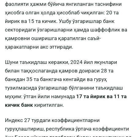
фаолияти ҳажми бўйича янгиланган таснифини
ҳисобга олган ҳолда ҳисоблаб чиқилган: 20 та
йирик ва 15 та кичик. Ушбу ўзгаришлар банк
секторидаги ўзгаришларни ҳамда шаффофлик ва
қамровни оширишга қаратилган саъй-
ҳаракатларни акс эттиради.
Шуни таъкидлаш керакки, 2024 йил якунлари
билан таққослаганда қамров доираси 28 та
банкдан 35 та банкгача кенгайди ва гуруҳ
тузилмасида ўзгаришлар бўлганини таъкидлаш
муҳим: ўтган йили намунада
17 та йирик ва 11 та
кичик банк
киритилган.
Индекс 27 турдаги коэффициентларни
гуруҳлаштириш, республика ўртача коэффициенти