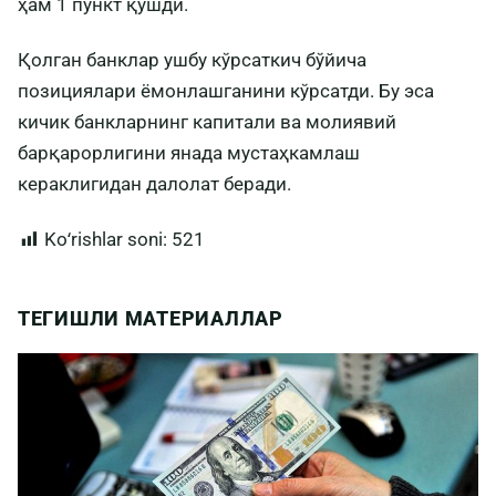
ҳам 1 пункт қўшди.
Қолган банклар ушбу кўрсаткич бўйича
позициялари ёмонлашганини кўрсатди. Бу эса
кичик банкларнинг капитали ва молиявий
барқарорлигини янада мустаҳкамлаш
кераклигидан далолат беради.
Koʻrishlar soni:
521
ТЕГИШЛИ МАТЕРИАЛЛАР