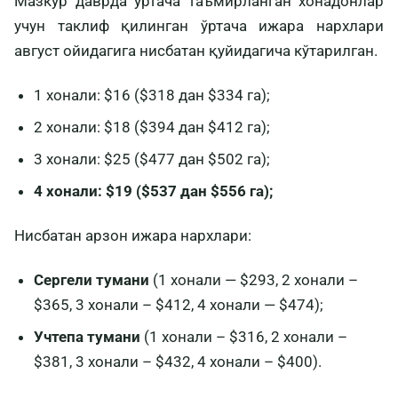
Мазкур даврда ўртача таъмирланган хонадонлар
учун таклиф қилинган ўртача ижара нархлари
август ойидагига нисбатан қуйидагича кўтарилган.
1 хонали: $16 ($318 дан $334 га);
2 хонали: $18 ($394 дан $412 га);
3 хонали: $25 ($477 дан $502 га);
4 хонали: $19 ($537 дан $556 га);
Нисбатан арзон ижара нархлари:
Сергели тумани
(1 хонали — $293, 2 хонали –
$365, 3 хонали – $412, 4 хонали — $474);
Учтепа тумани
(1 хонали – $316, 2 хонали –
$381, 3 хонали – $432, 4 хонали – $400).