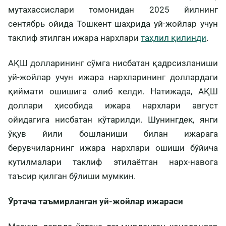
мутахассислари томонидан 2025 йилнинг
сентябрь ойида Тошкент шаҳрида уй-жойлар учун
таклиф этилган ижара нархлари
таҳлил қилинди
.
АҚШ долларининг сўмга нисбатан қадрсизланиши
уй-жойлар учун ижара нархларининг доллардаги
қиймати ошишига олиб келди. Натижада, АҚШ
доллари ҳисобида ижара нархлари август
ойидагига нисбатан кўтарилди. Шунингдек, янги
ўқув йили бошланиши билан ижарага
берувчиларнинг ижара нархлари ошиши бўйича
кутилмалари таклиф этилаётган нарх-навога
таъсир қилган бўлиши мумкин.
Ўртача таъмирланган уй-жойлар ижараси