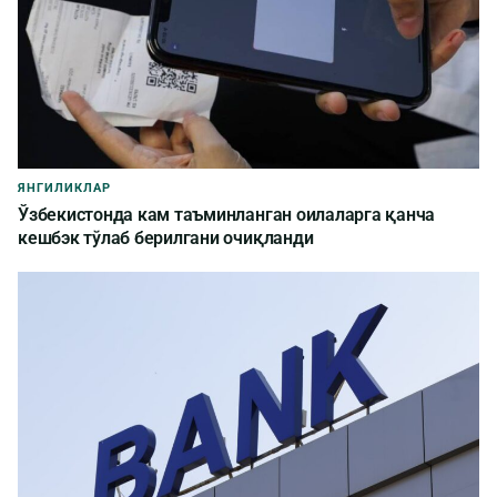
ЯНГИЛИКЛАР
Ўзбекистонда кам таъминланган оилаларга қанча
кешбэк тўлаб берилгани очиқланди