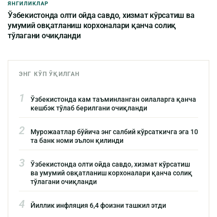
ЯНГИЛИКЛАР
Ўзбекистонда олти ойда савдо, хизмат кўрсатиш ва
умумий овқатланиш корхоналари қанча солиқ
тўлагани очиқланди
ЭНГ КЎП ЎҚИЛГАН
1
Ўзбекистонда кам таъминланган оилаларга қанча
кешбэк тўлаб берилгани очиқланди
2
Мурожаатлар бўйича энг салбий кўрсаткичга эга 10
та банк номи эълон қилинди
3
Ўзбекистонда олти ойда савдо, хизмат кўрсатиш
ва умумий овқатланиш корхоналари қанча солиқ
тўлагани очиқланди
4
Йиллик инфляция 6,4 фоизни ташкил этди