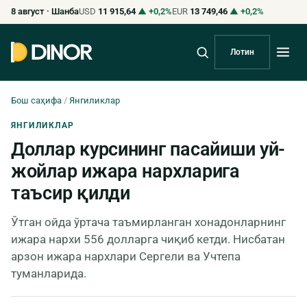
8 август · Шанба
USD
11 915,64
▲ +0,2%
EUR
13 749,46
▲ +0,2%
Лотин
Бош саҳифа
/
Янгиликлар
ЯНГИЛИКЛАР
Доллар курсининг пасайиши уй-
жойлар ижара нархларига
таъсир қилди
Ўтган ойда ўртача таъмирланган хонадонларнинг
ижара нархи 556 долларга чиқиб кетди. Нисбатан
арзон ижара нархлари Сергели ва Учтепа
туманларида.