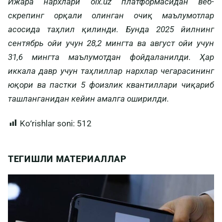
Ижара нархлари olx.uz платформасидан веб-
скрепинг орқали олинган очиқ маълумотлар
асосида таҳлил қилинди. Бунда 2025 йилнинг
сентябрь ойи учун 28,2 мингта ва август ойи учун
31,6 мингта маълумотдан фойдаланилди. Ҳар
иккала давр учун таҳлиллар нархлар чегарасининг
юқори ва пастки 5 фоизлик квантиллари чиқариб
ташланганидан кейин амалга оширилди.
Koʻrishlar soni:
512
ТЕГИШЛИ МАТЕРИАЛЛАР