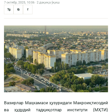
7 октябр, 2025, 10:06 · 2 дақиқа ўқиш
Tg
⧉
f
Вазирлар Маҳкамаси ҳузуридаги Макроиқтисодий
ва ҳудудий тадқиқотлар институти (МҲТИ)