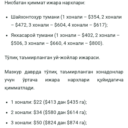
Нисбатан қиммат ижара нархлари:
Шайхонтоҳур тумани (1 хонали – $354, 2 хонали
– $472, 3 хонали – $604, 4 хонали – $617);
Яккасарой тумани (1 хонали – $402, 2 хонали –
$506, 3 хонали – $660, 4 хонали – $800).
Тўлиқ таъмирланган уй-жойлар ижараси.
Мазкур даврда тўлиқ таъмирланган хонадонлар
учун ўртача ижара нархлари қуйидагича
қимматлади.
1 хонали: $22 ($413 дан $435 га);
2 хонали: $34 ($580 дан $614 га);
3 хонали: $50 ($824 дан $874 га);