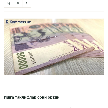
Tg
⧉
f
Ишга таклифлар сони ортди