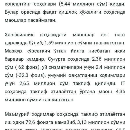
консалтинг соҳалари (5,44 миллион сўм) кирди.
Булар орасида фақат қишлоқ хўжалиги соҳасида
маошлар пасаймаган.
Хавфсизлик соҳасидаги маошлар энг паст
даражада бўлиб, 1,59 миллион сўмни ташкил этган.
Мазкур кўрсаткич ўтган йилга нисбатан икки
баравар камдир. Суғурта соҳасида 2,36 миллион
сўм (-62 фоиз), уй хизматчилари учун 2,4 миллион
сўм (-32,3 фоиз), умумий овқатланиш ходимлари
учун 2,65 миллион сўм таклиф қилинди. IT
соҳасида таклиф этилаётган ўртача маош 4,35
миллион сўмни ташкил этган.
Маъмурий ходимлар соҳасида таклиф этилаётган
иш ҳақи 72,6 фоизга камайиб, 3,13 миллион сўмни