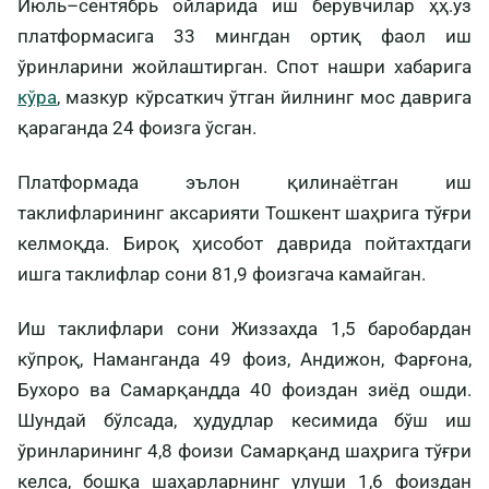
Июль–сентябрь ойларида иш берувчилар ҳҳ.уз
платформасига 33 мингдан ортиқ фаол иш
ўринларини жойлаштирган. Спот нашри хабарига
кўра
, мазкур кўрсаткич ўтган йилнинг мос даврига
қараганда 24 фоизга ўсган.
Платформада эълон қилинаётган иш
таклифларининг аксарияти Тошкент шаҳрига тўғри
келмоқда. Бироқ ҳисобот даврида пойтахтдаги
ишга таклифлар сони 81,9 фоизгача камайган.
Иш таклифлари сони Жиззахда 1,5 баробардан
кўпроқ, Наманганда 49 фоиз, Андижон, Фарғона,
Бухоро ва Самарқандда 40 фоиздан зиёд ошди.
Шундай бўлсада, ҳудудлар кесимида бўш иш
ўринларининг 4,8 фоизи Самарқанд шаҳрига тўғри
келса, бошқа шаҳарларнинг улуши 1,6 фоиздан