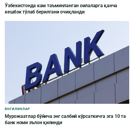
Ўзбекистонда кам таъминланган оилаларга қанча
кешбэк тўлаб берилгани очиқланди
ЯНГИЛИКЛАР
Мурожаатлар бўйича энг салбий кўрсаткичга эга 10 та
банк номи эълон қилинди