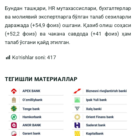
Бундан ташқари, HR мутахассислари, бухгалтерлар
ва молиявий экспертларга бўлган талаб сезиларли
даражада (+54,9 фоиз) ошгани. Қазиб олиш соҳаси
(+52,2 фоиз) ва чакана савдода (+41 фоиз) ҳам
талаб ўсгани қайд этилган.
Koʻrishlar soni:
417
ТЕГИШЛИ МАТЕРИАЛЛАР