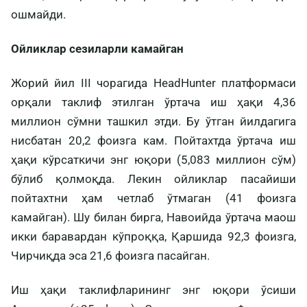
ошмайди.
Ойликлар сезиларли камайган
Жорий йил III чорагида HeadHunter платформаси
орқали таклиф этилган ўртача иш ҳақи 4,36
миллион сўмни ташкил этди. Бу ўтган йилдагига
нисбатан 20,2 фоизга кам. Пойтахтда ўртача иш
ҳақи кўрсаткичи энг юқори (5,083 миллион сўм)
бўлиб қолмоқда. Лекин ойликлар пасайиши
пойтахтни ҳам четлаб ўтмаган (41 фоизга
камайган). Шу билан бирга, Навоийда ўртача маош
икки баравардан кўпроққа, Қаршида 92,3 фоизга,
Чирчиқда эса 21,6 фоизга пасайган.
Иш ҳақи таклифларининг энг юқори ўсиши