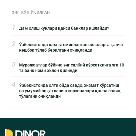
ЭНГ КЎП ЎҚИЛГАН
1
Дам олиш кунлари қайси банклар ишлайди?
2
Ўзбекистонда кам таъминланган оилаларга қанча
кешбэк тўлаб берилгани очиқланди
3
Мурожаатлар бўйича энг салбий кўрсаткичга эга 10
та банк номи эълон қилинди
4
Ўзбекистонда олти ойда савдо, хизмат кўрсатиш
ва умумий овқатланиш корхоналари қанча солиқ
тўлагани очиқланди