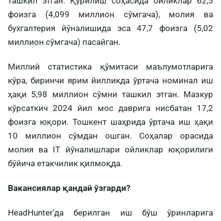
ташкил этган. Қурилиш соҳасида ойликлар 62,5
фоизга (4,099 миллион сўмгача), молия ва
бухгалтерия йўналишида эса 47,7 фоизга (5,02
миллион сўмгача) пасайган.
Миллий статистика қўмитаси маълумотларига
кўра, биринчи ярим йилликда ўртача номинал иш
ҳақи 5,98 миллион сўмни ташкил этган. Мазкур
кўрсаткич 2024 йил мос даврига нисбатан 17,2
фоизга юқори. Тошкент шаҳрида ўртача иш ҳақи
10 миллион сўмдан ошган. Соҳалар орасида
молия ва IT йўналишлари ойликлар юқорилиги
бўйича етакчилик қилмоқда.
Вакансиялар қандай ўзгарди?
HeadHunter’да берилган иш бўш ўринларига