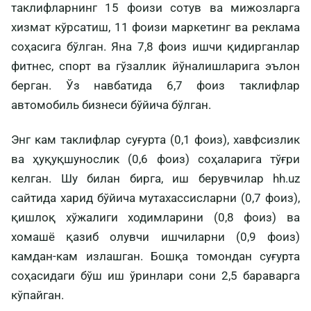
таклифларнинг 15 фоизи сотув ва мижозларга
хизмат кўрсатиш, 11 фоизи маркетинг ва реклама
соҳасига бўлган. Яна 7,8 фоиз ишчи қидирганлар
фитнес, спорт ва гўзаллик йўналишларига эълон
берган. Ўз навбатида 6,7 фоиз таклифлар
автомобиль бизнеси бўйича бўлган.
Энг кам таклифлар суғурта (0,1 фоиз), хавфсизлик
ва ҳуқуқшунослик (0,6 фоиз) соҳаларига тўғри
келган. Шу билан бирга, иш берувчилар hh.uz
сайтида харид бўйича мутахассисларни (0,7 фоиз),
қишлоқ хўжалиги ходимларини (0,8 фоиз) ва
хомашё қазиб олувчи ишчиларни (0,9 фоиз)
камдан-кам излашган. Бошқа томондан суғурта
соҳасидаги бўш иш ўринлари сони 2,5 бараварга
кўпайган.