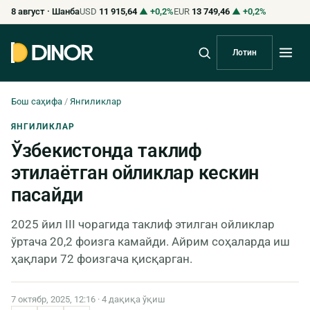
8 август · Шанба
USD
11 915,64
▲ +0,2%
EUR
13 749,46
▲ +0,2%
Лотин
Бош саҳифа
/
Янгиликлар
ЯНГИЛИКЛАР
Ўзбекистонда таклиф
этилаётган ойликлар кескин
пасайди
2025 йил III чорагида таклиф этилган ойликлар
ўртача 20,2 фоизга камайди. Айрим соҳаларда иш
ҳақлари 72 фоизгача қисқарган.
7 октябр, 2025, 12:16 · 4 дақиқа ўқиш