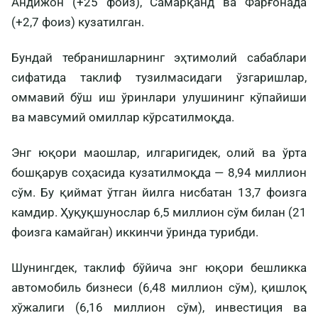
Андижон (+25 фоиз), Самарқанд ва Фарғонада
(+2,7 фоиз) кузатилган.
Бундай тебранишларнинг эҳтимолий сабаблари
сифатида таклиф тузилмасидаги ўзгаришлар,
оммавий бўш иш ўринлари улушининг кўпайиши
ва мавсумий омиллар кўрсатилмоқда.
Энг юқори маошлар, илгаригидек, олий ва ўрта
бошқарув соҳасида кузатилмоқда — 8,94 миллион
сўм. Бу қиймат ўтган йилга нисбатан 13,7 фоизга
камдир. Ҳуқуқшунослар 6,5 миллион сўм билан (21
фоизга камайган) иккинчи ўринда турибди.
Шунингдек, таклиф бўйича энг юқори бешликка
автомобиль бизнеси (6,48 миллион сўм), қишлоқ
хўжалиги (6,16 миллион сўм), инвестиция ва