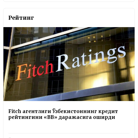
Рейтинг
Fitch агентлиги Ўзбекистоннинг кредит
рейтингини «BB» даражасига оширди