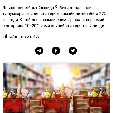
Январь-сентябрь ойларида Ўзбекистонда солиқ
тушумлари яширин иқтисодиёт камайиши ҳисобига 27%
га ошди. Кэшбек ва рақамли ечимлар орқали норасмий
секторнинг 10−20% қисми қонуний иқтисодиётга қўшилди.
Koʻrishlar soni:
453