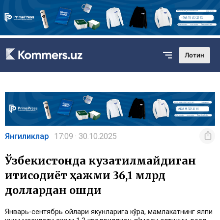
Лотин
Янгиликлар
17:09 · 30.10.2025
Ўзбекистонда кузатилмайдиган
иқтисодиёт ҳажми 36,1 млрд
доллардан ошди
Январь-сентябрь ойлари якунларига кўра, мамлакатнинг ялпи