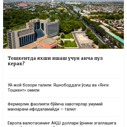
Тошкентда яхши яшаш учун қанча пул
керак?
Уй-жой бозори таҳлили: Яшнободдаги ўсиш ва «Янги
Тошкент» омили
Фермерлик фаолияти бўйича хавотирлар умумий
манзарани ифодаламайди — таҳлил
Европа валютасининг АҚШ доллари ўрнини эгаллашига