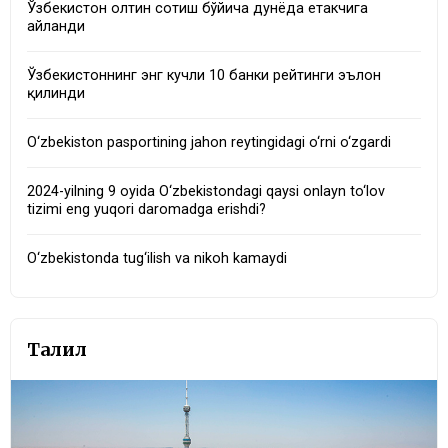
Ўзбекистон олтин сотиш бўйича дунёда етакчига
айланди
Ўзбекистоннинг энг кучли 10 банки рейтинги эълон
қилинди
O‘zbekiston pasportining jahon reytingidagi o‘rni o‘zgardi
2024-yilning 9 oyida O‘zbekistondagi qaysi onlayn to‘lov
tizimi eng yuqori daromadga erishdi?
O‘zbekistonda tug‘ilish va nikoh kamaydi
Таҳлил