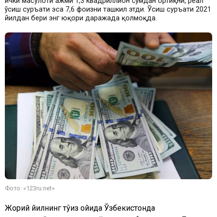
ички маҳсулоти ҳажми 1,3 квадриллион сўмдан ортиқни, реал
ўсиш суръати эса 7,6 фоизни ташкил этди. Ўсиш суръати 2021
йилдан бери энг юқори даражада қолмоқда.
Фото: «123ru.net»
Жорий йилнинг тўққиз ойида Ўзбекистонда