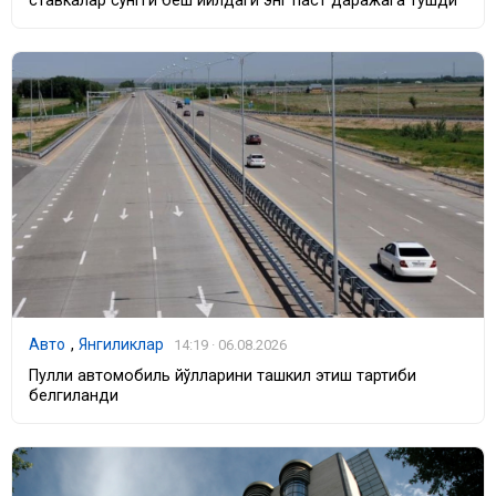
ставкалар сўнгги беш йилдаги энг паст даражага тушди
Авто
,
Янгиликлар
14:19 · 06.08.2026
Пулли автомобиль йўлларини ташкил этиш тартиби
белгиланди