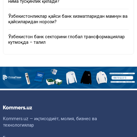
нима тўсқинлик қилади?
Ўзбекистонликлар қайси банк хизматларидан мамнун ва
қайсиларидан норози?
Ўзбекистон банк секторини глобал трансформациялар
кутмоқда – таҳлил
Kommers.uz — иқтисодиёт, молия, бизнес ва
технологиялар