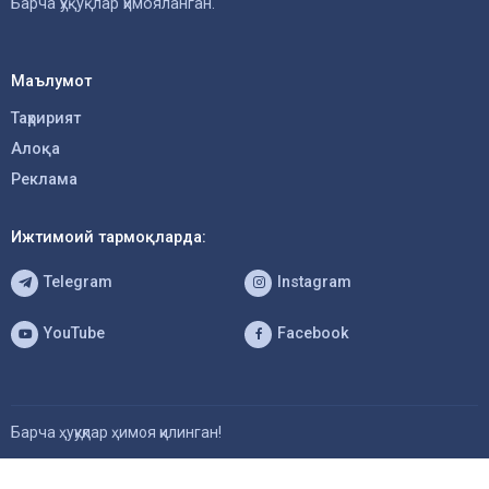
Барча ҳуқуқлар ҳимояланган.
Маълумот
Таҳририят
Алоқа
Реклама
Ижтимоий тармоқларда:
Telegram
Instagram
YouTube
Facebook
Барча ҳуқуқлар ҳимоя қилинган!