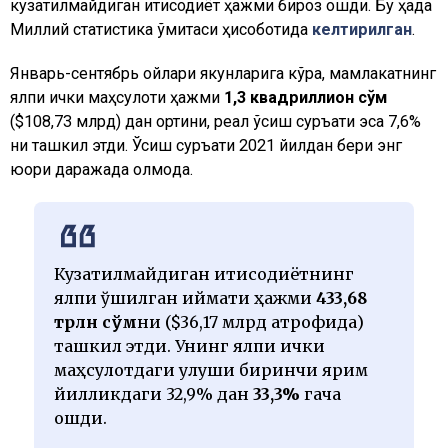
кузатилмайдиган иқтисодиёт ҳажми бироз ошди. Бу ҳақда
Миллий статистика қўмитаси ҳисоботида
келтирилган
.
Январь-сентябрь ойлари якунларига кўра, мамлакатнинг
ялпи ички маҳсулоти ҳажми
1,3 квадриллион сўм
($108,73 млрд) дан ортиқни, реал ўсиш суръати эса 7,6%
ни ташкил этди. Ўсиш суръати 2021 йилдан бери энг
юқори даражада қолмоқда.
Кузатилмайдиган иқтисодиётнинг
ялпи қўшилган қиймати ҳажми
433,68
трлн сўм
ни ($36,17 млрд атрофида)
ташкил этди. Унинг ялпи ички
маҳсулотдаги улуши биринчи ярим
йилликдаги 32,9% дан
33,3%
гача
ошди.