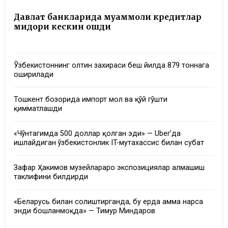
Давлат банкларида муаммоли кредитлар
миқдори кескин ошди
Ўзбекистоннинг олтин захираси беш йилда 879 тоннага
оширилади
Тошкент бозорида импорт мол ва қўй гўшти
қимматлашди
«Чўнтагимда 500 доллар қолган эди» — Uber’да
ишлайдиган ўзбекистонлик IT-мутахассис билан суҳбат
Зафар Ҳакимов музейлараро экспозициялар алмашиш
таклифини билдирди
«Беларусь билан солиштирганда, бу ерда ҳамма нарса
энди бошланмоқда» — Тимур Миндаров