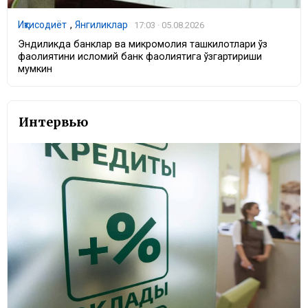
Иқтисодиёт
,
Янгиликлар
17:03 · 05.08.2026
Эндиликда банклар ва микромолия ташкилотлари ўз
фаолиятини исломий банк фаолиятига ўзгартириши
мумкин
Интервью