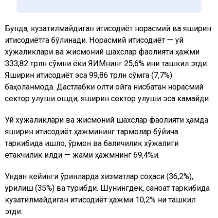
Бунда,
кузатилмайдиган иқтисодиёт
норасмий
ва
яширин
иқтисодиёт
га бўлинади. Норасмий иқтисодиёт — уй
хўжаликлари ва жисмоний шахслар фаолияти ҳажми
333,82 трлн сўмни ёки ЯИМнинг 25,6% ини ташкил этди.
Яширин иқтисодиёт эса 99,86 трлн сўмга (7,7%)
баҳоланмоқда. Дастлабки олти ойга нисбатан норасмий
сектор улуши ошди, яширин сектор улуши эса камайди.
Уй хўжаликлари ва жисмоний шахслар фаолияти ҳамда
яширин иқтисодиёт ҳажмининг тармоқлар бўйича
таркибида қишлоқ, ўрмон ва балиқчилик хўжалиги
етакчилик қилди — жами ҳажмнинг 69,4%и.
Ундан кейинги ўринларда хизматлар соҳаси (36,2%),
қурилиш (35%) ва турибди. Шунингдек, саноат таркибида
кузатилмайдиган иқтисодиёт ҳажми 10,2% ни ташкил
этди.