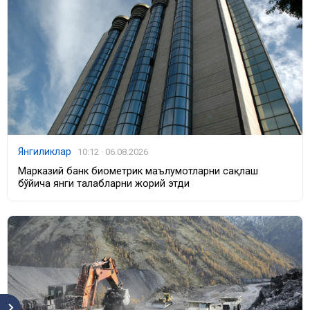
Янгиликлар
10:12 · 06.08.2026
Марказий банк биометрик маълумотларни сақлаш
бўйича янги талабларни жорий этди