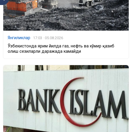
Янгиликлар
17:03 · 05.08.2026
Ўзбекистонда ярим йилда газ, нефть ва кўмир қазиб
олиш сезиларли даражада камайди