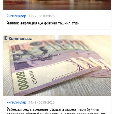
Янгиликлар
17:22 · 06.08.2026
Йиллик инфляция 6,4 фоизни ташкил этди
Янгиликлар
14:48 · 06.08.2026
Ўзбекистонда аҳолининг сўмдаги омонатлари бўйича