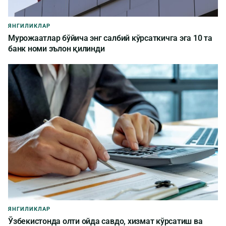
ЯНГИЛИКЛАР
Мурожаатлар бўйича энг салбий кўрсаткичга эга 10 та
банк номи эълон қилинди
ЯНГИЛИКЛАР
Ўзбекистонда олти ойда савдо, хизмат кўрсатиш ва