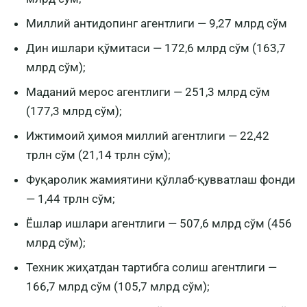
Миллий антидопинг агентлиги — 9,27 млрд сўм
Дин ишлари қўмитаси — 172,6 млрд сўм (163,7
млрд сўм);
Маданий мерос агентлиги — 251,3 млрд сўм
(177,3 млрд сўм);
Ижтимоий ҳимоя миллий агентлиги — 22,42
трлн сўм (21,14 трлн сўм);
Фуқаролик жамиятини қўллаб-қувватлаш фонди
— 1,44 трлн сўм;
Ёшлар ишлари агентлиги — 507,6 млрд сўм (456
млрд сўм);
Техник жиҳатдан тартибга солиш агентлиги —
166,7 млрд сўм (105,7 млрд сўм);