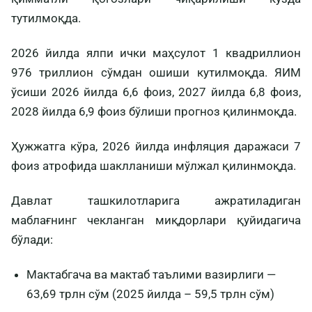
тутилмоқда.
2026 йилда ялпи ички маҳсулот 1 квадриллион
976 триллион сўмдан ошиши кутилмоқда. ЯИМ
ўсиши 2026 йилда 6,6 фоиз, 2027 йилда 6,8 фоиз,
2028 йилда 6,9 фоиз бўлиши прогноз қилинмоқда.
Ҳужжатга кўра, 2026 йилда инфляция даражаси 7
фоиз атрофида шаклланиши мўлжал қилинмоқда.
Давлат ташкилотларига ажратиладиган
маблағнинг чекланган миқдорлари қуйидагича
бўлади:
Мактабгача ва мактаб таълими вазирлиги —
63,69 трлн сўм (2025 йилда – 59,5 трлн сўм)