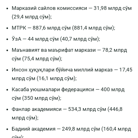
Марказий сайлов комиссияси — 31,98 млрд сўм
(29,4 млрд сўм);
МТРК — 887,6 млрд сўм (881,4 млрд сўм);
ЎзА — 44 млрд сўм (40,7 млрд сўм);
Маънавият ва маърифат маркази — 78,2 млрд
сўм (75,4 млрд сўм);
Инсон ҳуқуқлари бўйича миллий марказ — 17,45
млрд сўм (16,1 млрд сўм);
Касаба уюшмалари федерацияси — 400 млрд
сўм (350 млрд сўм);
Фанлар академияси — 534,3 млрд сўм (446,8
млрд сўм);
Бадиий академия — 249,8 млрд сўм (160,4 млрд
сўм);