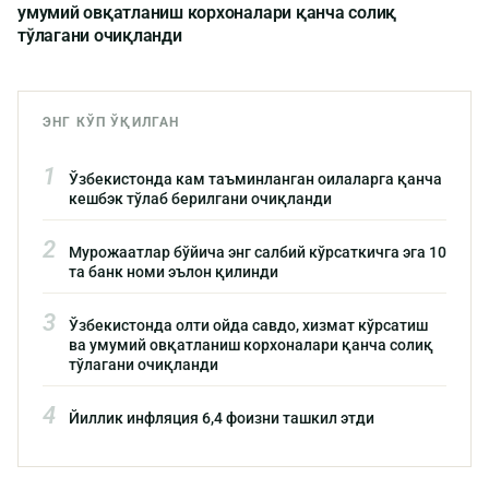
умумий овқатланиш корхоналари қанча солиқ
тўлагани очиқланди
ЭНГ КЎП ЎҚИЛГАН
1
Ўзбекистонда кам таъминланган оилаларга қанча
кешбэк тўлаб берилгани очиқланди
2
Мурожаатлар бўйича энг салбий кўрсаткичга эга 10
та банк номи эълон қилинди
3
Ўзбекистонда олти ойда савдо, хизмат кўрсатиш
ва умумий овқатланиш корхоналари қанча солиқ
тўлагани очиқланди
4
Йиллик инфляция 6,4 фоизни ташкил этди