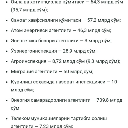
Оила ва хотин-қизлар қўмитаси — 64,3 млрд сўм
(95,7 млрд сўм);
Саноат хавфсизлиги қўмитаси — 57,2 млрд сўм;
Атом энергияси агентлиги — 46,3 млрд сўм;
Энергетика бозори агентлиги — 3 млрд сўм;
Ўзэнергоинспекция — 28,9 млрд сўм;
Агроинспекция — 8,72 млрд сўм (9,3 млрд сўм);
Миграция агентлиги — 50 млрд сўм;
Қурилиш соҳасида назорат инспекцияси — 10
млрд сўм;
Энергия самарадорлиги агентлиги — 709,8 млрд
сўм;
Телекоммуникацияларни тартибга солиш
агентлиги — 7,23 млрд сўм;