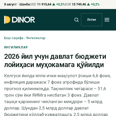
8 август · Шанба
USD
11 915,64
▲ +0,2%
EUR
13 749,46
▲ +0,2%
Лотин
Бош саҳифа
/
Янгиликлар
ЯНГИЛИКЛАР
​​​​​​​2026 йил учун давлат бюджети
лойиҳаси муҳокамага қўйилди
​​​​​​​Келгуси йилда ялпи ички маҳсулот ўсиши 6,6 фоиз,
инфляция даражаси 7 фоиз атрофида бўлиши
прогноз қилинмоқда. Тақчиллик чегараси – 51,6
трлн сўм ёки ЯИМга нисбатан 3 фоиз. Давлат
ташқи қарзининг чекланган миқдори – 5 млрд
доллар. Шундан 2,5 млрд доллар давлат
бюджетини қўллаб-қувватлашга, 2,5 млрд доллар