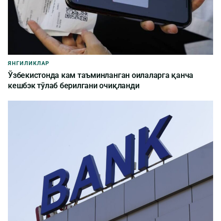
ЯНГИЛИКЛАР
Ўзбекистонда кам таъминланган оилаларга қанча
кешбэк тўлаб берилгани очиқланди