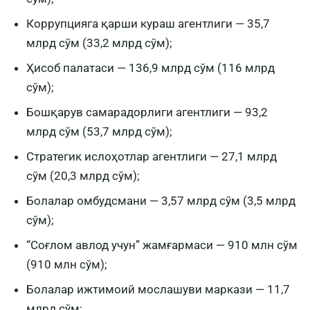
Коррупцияга қарши кураш агентлиги — 35,7
млрд сўм (33,2 млрд сўм);
Ҳисоб палатаси — 136,9 млрд сўм (116 млрд
сўм);
Бошқарув самарадорлиги агентлиги — 93,2
млрд сўм (53,7 млрд сўм);
Стратегик ислоҳотлар агентлиги — 27,1 млрд
сўм (20,3 млрд сўм);
Болалар омбудсмани — 3,57 млрд сўм (3,5 млрд
сўм);
“Соғлом авлод учун” жамғармаси — 910 млн сўм
(910 млн сўм);
Болалар ижтимоий мослашуви маркази — 11,7
млрд сўм;