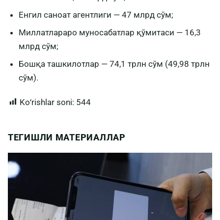
Енгил саноат агентлиги — 47 млрд сўм;
Миллатлараро муносабатлар қўмитаси — 16,3
млрд сўм;
Бошқа ташкилотлар — 74,1 трлн сўм (49,98 трлн
сўм).
Koʻrishlar soni:
544
ТЕГИШЛИ МАТЕРИАЛЛАР