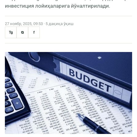
инвестиция лойиҳаларига йўналтирилади.
27 ноябр, 2025, 09:53 · 5 дақиқа ўқиш
Tg
⧉
f