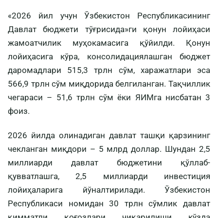
«2026 йил учун Ўзбекистон Республикасининг
Давлат бюджети тўғрисида»ги қонун лойиҳаси
жамоатчилик муҳокамасига қўйилди. Қонун
лойиҳасига кўра, консолидациялашган бюджет
даромадлари 515,3 трлн сўм, харажатлари эса
566,9 трлн сўм миқдорида белгиланган. Тақчиллик
чегараси – 51,6 трлн сўм ёки ЯИМга нисбатан 3
фоиз.
2026 йилда олинадиган давлат ташқи қарзининг
чекланган миқдори – 5 млрд доллар. Шундан 2,5
миллиарди давлат бюджетини қўллаб-
қувватлашга, 2,5 миллиарди инвестиция
лойиҳаларига йўналтирилади. Ўзбекистон
Республикаси номидан 30 трлн сўмлик давлат
қимматли қоғозлари чиқарилиши кўзда