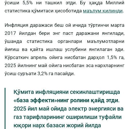
ўсиши 5,5% ни ташкил этди. Бу ҳақда Миллий
статистика қўмитаси ҳисоботида
маълум қилинди
.
Инфляция даражаси беш ой ичида тўртинчи марта
2017 йилдан бери энг паст даражани янгилади,
ўшанда статистика органлари маълумотларни
йиғиш ва қайта ишлаш услубини янгилаган эди.
Кўрсаткич апрель ойига нисбатан дарҳол 1,5% га,
2025 йилнинг май ойига нисбатан эса нархларнинг
ўсиш суръати 3,2% га пасайди.
Қўмита инфляцияни секинлаштиришда
«база эффекти»нинг ролини қайд этди
.
2025 йил май ойида электр энергияси ва
газ тарифларининг оширилиши туфайли
юқори нарх базаси жорий йилда