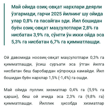
Май ойида озиқ-овқат нархлари деярли
ўзгармади, гарчи 2025 йилнинг шу ойида
улар 0,8% га пасайган эди. Йил бошидан
буён озиқ-овқат маҳсулотлари 2,8% га
нисбатан 3,9% га, сўнгги ўн икки ойда эса
5,3% га нисбатан 6,7% га қимматлашди.
Ой давомида ноозиқ-овқат маҳсулотлари 0,3% га
қимматлашди, ўсиш суръати эса ўтган йилга
нисбатан беш баробардан кўпроққа камайди. Йил
бошидан буён нархлар 1,5% (-1,4%) га ошди.
Май ойида пуллик хизматлар 0,4% га (5,9% га
қарши), беш ой ичида эса 2,3% га (9,8% га)
қимматлашди. Йиллик ҳисобда хизматлар