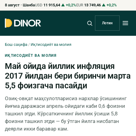
8 август · Шанба
USD
11 915,64
▲ +0,2%
EUR
13 749,46
▲ +0,2%
Лотин
Бош саҳифа
/
Иқтисодиёт ва молия
ИҚТИСОДИЁТ ВА МОЛИЯ
Май ойида йиллик инфляция
2017 йилдан бери биринчи марта
5,5 фоизгача пасайди
Озиқ-овқат маҳсулотларисиз нархлар ўсишининг
йиғма даражаси апрель ойидаги каби 0,6 фоизни
ташкил этди. Кўрсаткичнинг йиллик ўсиши 5,8
фоизни ташкил этди — бу ўтган йилга нисбатан
деярли икки баравар кам.