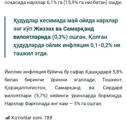
соҳасида нархлар 6,1% га (15,9% га нисбатан) ошди.
Ҳудудлар кесимида май ойида нархлар
энг кўп
Жиззах ва Самарқанд
вилоятларида
(0,3%) ошган. Қолган
ҳудудларда ойлик инфляция 0,1−0,2% ни
ташкил этди.
Йиллик инфляция бўйича бу сафар Қашқадарё 5,8%
билан биринчи ўринни эгаллади, Тошкент,
Қорақалпоғистон, Самарқанд ва Сирдарё
вилоятлари (5,7%) кейинги ўринларда бормоқда.
Нархлар Фарғонада энг кам — 5% га ошган.
Koʻrishlar soni:
788