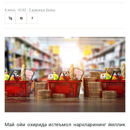
6 июн, 10:32 · 2 дақиқа ўқиш
Tg
⧉
f
Май ойи охирида истеъмол нархларининг йиллик