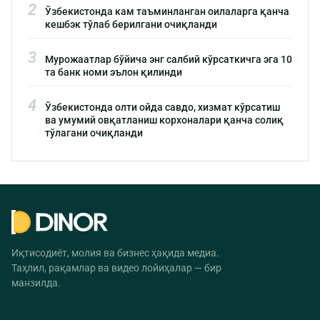
2
Ўзбекистонда кам таъминланган оилаларга қанча
кешбэк тўлаб берилгани очиқланди
3
Мурожаатлар бўйича энг салбий кўрсаткичга эга 10
та банк номи эълон қилинди
4
Ўзбекистонда олти ойда савдо, хизмат кўрсатиш
ва умумий овқатланиш корхоналари қанча солиқ
тўлагани очиқланди
Иқтисодиёт, молия ва бизнес ҳақида медиа.
Таҳлил, рақамлар ва видео лойиҳалар — бир
манзилда.