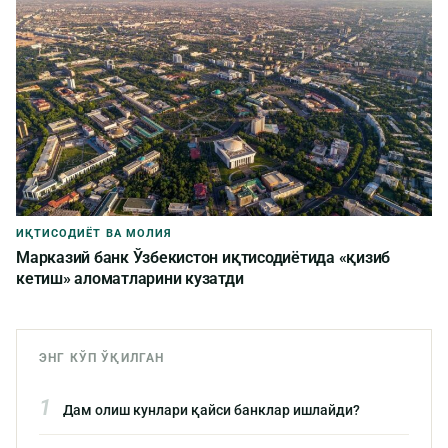
ИҚТИСОДИЁТ ВА МОЛИЯ
Марказий банк Ўзбекистон иқтисодиётида «қизиб
кетиш» аломатларини кузатди
ЭНГ КЎП ЎҚИЛГАН
1
Дам олиш кунлари қайси банклар ишлайди?