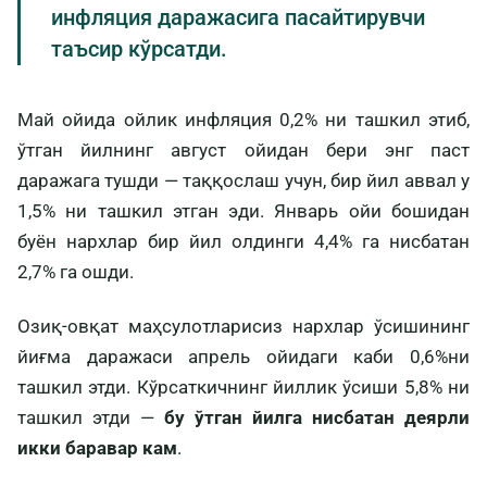
инфляция даражасига пасайтирувчи
таъсир кўрсатди.
Май ойида ойлик инфляция 0,2% ни ташкил этиб,
ўтган йилнинг август ойидан бери энг паст
даражага тушди — таққослаш учун, бир йил аввал у
1,5% ни ташкил этган эди. Январь ойи бошидан
буён нархлар бир йил олдинги 4,4% га нисбатан
2,7% га ошди.
Озиқ-овқат маҳсулотларисиз нархлар ўсишининг
йиғма даражаси апрель ойидаги каби 0,6%ни
ташкил этди. Кўрсаткичнинг йиллик ўсиши 5,8% ни
ташкил этди —
бу ўтган йилга нисбатан деярли
икки баравар кам
.